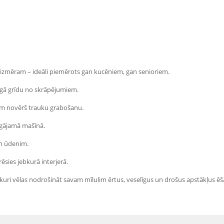
izmēram – ideāli piemērots gan kucēniem, gan senioriem.
argā grīdu no skrāpējumiem.
iem novērš trauku grabošanu.
azgājamā mašīnā.
an ūdenim.
rēsies jebkurā interjerā.
, kuri vēlas nodrošināt savam mīlulim ērtus, veselīgus un drošus apstākļus ēš