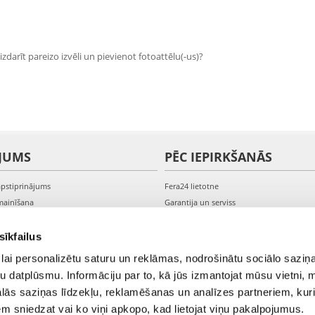
zdarīt pareizo izvēli un pievienot fotoattēlu(-us)?
JUMS
PĒC IEPIRKŠANĀS
apstiprinājums
Fera24 lietotne
mainīšana
Garantija un serviss
veikšana
PVN rēķini
s kontam
Sūdzības un preču atgriešana
sīkfailus
lai personalizētu saturu un reklāmas, nodrošinātu sociālo saziņa
u datplūsmu. Informāciju par to, kā jūs izmantojat mūsu vietni, 
ās saziņas līdzekļu, reklamēšanas un analīzes partneriem, kuri
iem sniedzat vai ko viņi apkopo, kad lietojat viņu pakalpojumus.