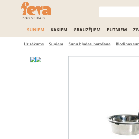
ZOO VEIKALS
SUŅIEM
KAĶIEM
GRAUZĒJIEM
PUTNIEM
ZI
Uz sākums
Suņiem
Suņu bļodas, barošana
Bļodiņas su