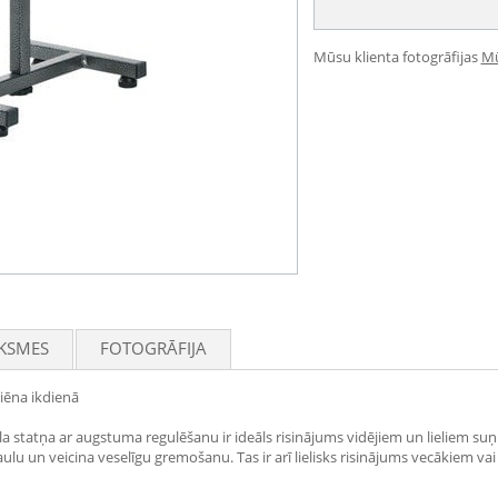
Mūsu klienta fotogrāfijas
Mū
KSMES
FOTOGRĀFIJA
iēna ikdienā
a statņa ar augstuma regulēšanu ir ideāls risinājums vidējiem un lieliem suņ
 un veicina veselīgu gremošanu. Tas ir arī lielisks risinājums vecākiem vai s