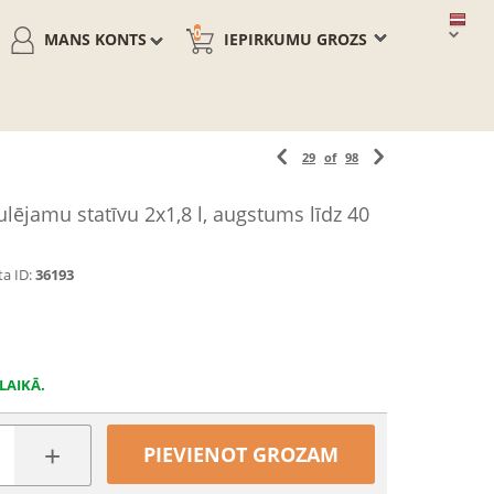
0
MANS KONTS
IEPIRKUMU GROZS
29
of
98
ulējamu statīvu 2x1,8 l, augstums līdz 40
a ID:
36193
LAIKĀ.
+
PIEVIENOT GROZAM