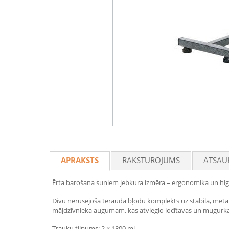
APRAKSTS
RAKSTUROJUMS
ATSAU
Ērta barošana suņiem jebkura izmēra – ergonomika un hig
Divu nerūsējošā tērauda bļodu komplekts uz stabila, metāl
mājdzīvnieka augumam, kas atvieglo locītavas un mugurkaulu
Trauku tilpums: 2 × 1800 ml