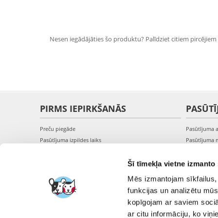
Nesen iegādājāties šo produktu? Palīdziet citiem pircējiem i
PIRMS IEPIRKŠANĀS
PASŪTĪ
Preču piegāde
Pasūtījuma 
Pasūtījuma izpildes laiks
Pasūtījuma 
Preču pieejamība
Pasūtījuma 
Reģistrācija interneta veikalā
Pieslēgšanā
Šī tīmekļa vietne izmanto 
Preču pirkšanas un pārdošanas noteikumi
Mēs izmantojam sīkfailus, 
Privātuma politika
funkcijas un analizētu mūs
kopīgojam ar saviem sociāl
ar citu informāciju, ko viņ