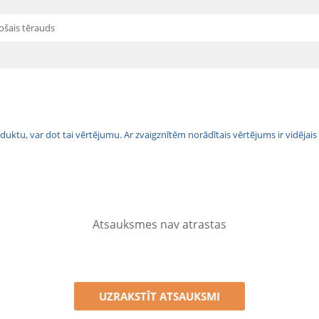
ošais tērauds
 produktu, var dot tai vērtējumu. Ar zvaigznītēm norādītais vērtējums ir vidē
Atsauksmes nav atrastas
UZRAKSTĪT ATSAUKSMI