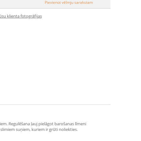
Pievienot vēlmju sarakstam
su klienta fotogrāfijas
iem. Regulēšana ļauj pielāgot barošanas līmeni
limiem suņiem, kuriem ir grūti noliekties.