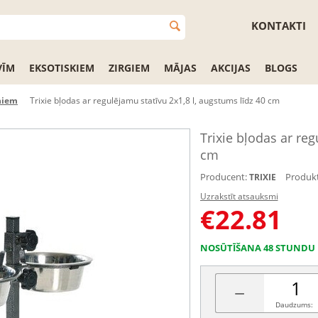
KONTAKTI
VĪM
EKSOTISKIEM
ZIRGIEM
MĀJAS
AKCIJAS
BLOGS
ņiem
Trixie bļodas ar regulējamu statīvu 2x1,8 l, augstums līdz 40 cm
Trixie bļodas ar reg
cm
Producent:
Produkt
TRIXIE
Uzrakstīt atsauksmi
€
22.81
NOSŪTĪŠANA 48 STUNDU 
−
Daudzums: