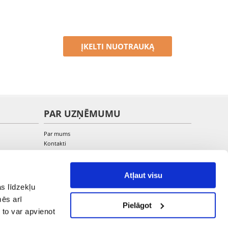
ĮKELTI NUOTRAUKĄ
PAR UZŅĒMUMU
Par mums
Kontakti
Atļaut visu
s līdzekļu
mēs arī
Pielāgot
 to var apvienot