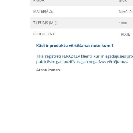
KRĀSA:
Inox
MATERIĀLS:
Nerūsēj
TILPUMS (ML):
1800
PRODUCENT:
TRIXIE
Kādi ir produktu vērtēšanas noteikumi?
Tikai reģistrēti FERA24.LV klienti, kuri ir iegādājušies
publicēsim gan pozitīvus, gan negatīvus vērtējumus.
Atsauksmes