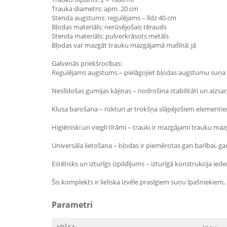
Trauka diametrs: apm. 20 cm
Stenda augstums: regulējams – līdz 40 cm
Bļodas materiāls: nerūsējošais tērauds
Stenda materiāls: pulverkrāsots metāls
Bļodas var mazgāt trauku mazgājamā mašīnā: jā
Galvenās priekšrocības:
Regulējams augstums – pielāgojiet bļodas augstumu suņa 
Neslīdošas gumijas kājiņas – nodrošina stabilitāti un aizs
Klusa barošana – rokturi ar trokšņa slāpējošiem element
Higiēniski un viegli tīrāmi – trauki ir mazgājami trauku m
Universāla lietošana – bļodas ir piemērotas gan barībai, g
Estētisks un izturīgs izpildījums – izturīgā konstrukcija iede
Šis komplekts ir lieliska izvēle prasīgiem suņu īpašniekiem
Parametri