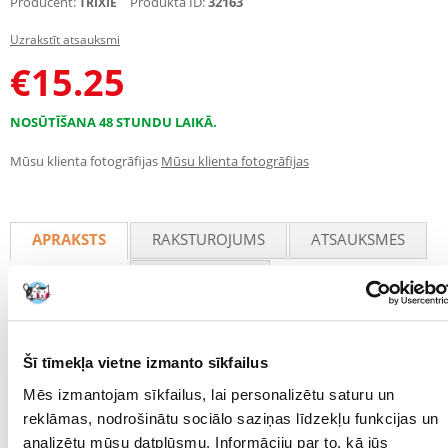
Producent:
Produkta ID:
32163
TRIXIE
Uzrakstīt atsauksmi
€
15.25
NOSŪTĪŠANA 48 STUNDU LAIKĀ.
Mūsu klienta fotogrāfijas
Mūsu klienta fotogrāfijas
APRAKSTS
RAKSTUROJUMS
ATSAUKSMES
FOTOGRĀFIJA
Plastmasas ritenis kāmīšiem un jūrascūciņām, 20 cm diametrā.
Šī tīmekļa vietne izmanto sīkfailus
Pateicoties ideālam profilam, tas aizsargā jūsu mīluļa muguru.
Tas darbojas klusi un griežas vienmērīgi.
Mēs izmantojam sīkfailus, lai personalizētu saturu un
Tam ir drošs un stabils statīvs - to var arī piekārt.
reklāmas, nodrošinātu sociālo saziņas līdzekļu funkcijas un
Dažādas krāsas - mēs nosūtām krāsu pēc nejaušības principa.
analizētu mūsu datplūsmu. Informāciju par to, kā jūs