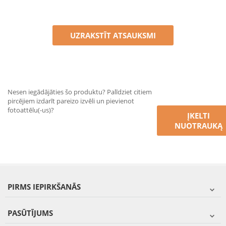
UZRAKSTĪT ATSAUKSMI
Nesen iegādājāties šo produktu? Palīdziet citiem
pircējiem izdarīt pareizo izvēli un pievienot
fotoattēlu(-us)?
ĮKELTI
NUOTRAUKĄ
PIRMS IEPIRKŠANĀS
PASŪTĪJUMS