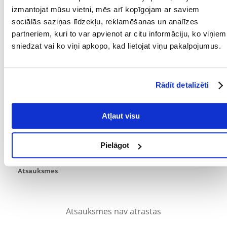
Parametri
izmantojat mūsu vietni, mēs arī kopīgojam ar saviem
sociālās saziņas līdzekļu, reklamēšanas un analīzes
PRODUCENT:
TRIXIE
partneriem, kuri to var apvienot ar citu informāciju, ko viņiem
sniedzat vai ko viņi apkopo, kad lietojat viņu pakalpojumus.
Mērķis
KURAM
Lieli kāmji, degu
MĀJDZĪVNIEKAM:
Rādīt detalizēti
Kādi ir produktu vērtēšanas noteikumi?
Atļaut visu
Tikai reģistrēti FERA24.LV klienti, kuri ir iegādājušies produktu,
var dot tai vērtējumu. Ar zvaigznītēm norādītais vērtējums ir
vidējais no visiem vērtējumiem. Pēc atsauksmju apstrādes mēs
Pielāgot
publicēsim gan pozitīvus, gan negatīvus vērtējumus.
Atsauksmes
Atsauksmes nav atrastas