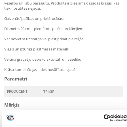
veselību un labu pašsajūtu. Produkts ir pieejams dažādās krāsās, kas
tiek nosūtītas nejauši.
Galvenās īpašības un priekšrocības:
Diametrs 20 cm – piemērots pelēm un kāmjiem
Var novietot uz statņa vai piestiprināt pie režģa
Viegls un izturīgs plastmasas materiāls
Veicina grauzēju dabisko aktivitāti un veselību
Krāsu kombinācijas – tiek nosūtītas nejauši
Parametri
PRODUCENT:
TRIXIE
Mērķis
KURAM
Kāmis, pele
MĀJDZĪVNIEKAM: