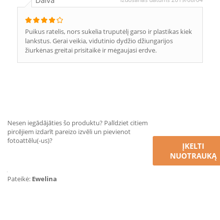
Daiva
Puikus ratelis, nors sukelia truputėlį garso ir plastikas kiek
lankstus. Gerai veikia, vidutinio dydžio džiungarijos
žiurkėnas greitai prisitaikė ir mėgaujasi erdve.
Nesen iegādājāties šo produktu? Palīdziet citiem
pircējiem izdarīt pareizo izvēli un pievienot
fotoattēlu(-us)?
ĮKELTI
NUOTRAUKĄ
Pateikė:
Ewelina