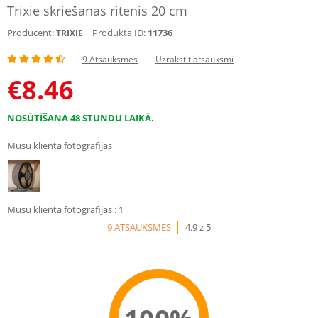
Trixie skriešanas ritenis 20 cm
Producent:
Produkta ID:
11736
TRIXIE
9 Atsauksmes
Uzrakstīt atsauksmi
€
8.46
NOSŪTĪŠANA 48 STUNDU LAIKĀ.
Mūsu klienta fotogrāfijas
Mūsu klienta fotogrāfijas : 1
9 ATSAUKSMES
4.9 z 5