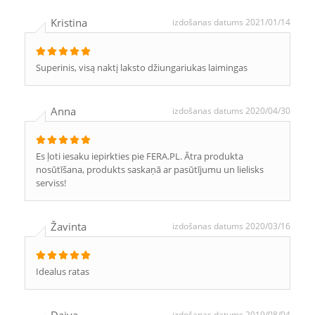
Kristina
izdošanas datums 2021/01/14
Superinis, visą naktį laksto džiungariukas laimingas
Anna
izdošanas datums 2020/04/30
Es ļoti iesaku iepirkties pie FERA.PL. Ātra produkta
nosūtīšana, produkts saskaņā ar pasūtījumu un lielisks
serviss!
Žavinta
izdošanas datums 2020/03/16
Idealus ratas
izdošanas datums 2019/08/04