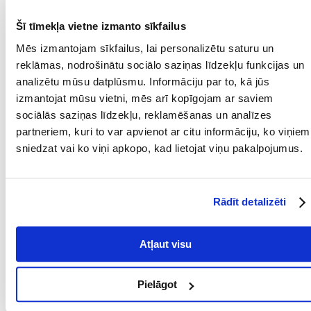
Kādi ir produktu vērtēšanas noteikumi?
Šī tīmekļa vietne izmanto sīkfailus
Tikai reģistrēti FERA24.LV klienti, kuri ir iegādājušies produktu,
Mēs izmantojam sīkfailus, lai personalizētu saturu un
var dot tai vērtējumu. Ar zvaigznītēm norādītais vērtējums ir
vidējais no visiem vērtējumiem. Pēc atsauksmju apstrādes mēs
reklāmas, nodrošinātu sociālo saziņas līdzekļu funkcijas un
publicēsim gan pozitīvus, gan negatīvus vērtējumus.
analizētu mūsu datplūsmu. Informāciju par to, kā jūs
izmantojat mūsu vietni, mēs arī kopīgojam ar saviem
Atsauksmes
sociālās saziņas līdzekļu, reklamēšanas un analīzes
partneriem, kuri to var apvienot ar citu informāciju, ko viņiem
UZRAKSTĪT ATSAUKSMI
sniedzat vai ko viņi apkopo, kad lietojat viņu pakalpojumus.
Asta
izdošanas datums 2021/06/13
Rādīt detalizēti
Prekė pristatyta labai greitai. Mūsų žiurkėnui patiko iš
karto ????
Atļaut visu
Lina
izdošanas datums 2021/06/13
Pielāgot