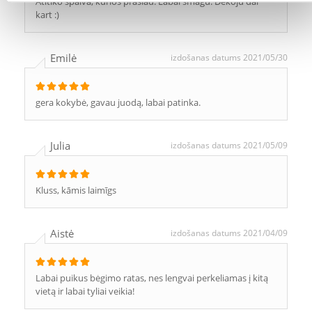
Atitiko spalva, kurios prasiau. Labai smagu. Dekoju dar
kart :)
Emilė
izdošanas datums 2021/05/30
gera kokybė, gavau juodą, labai patinka.
Julia
izdošanas datums 2021/05/09
Kluss, kāmis laimīgs
Aistė
izdošanas datums 2021/04/09
Labai puikus bėgimo ratas, nes lengvai perkeliamas į kitą
vietą ir labai tyliai veikia!