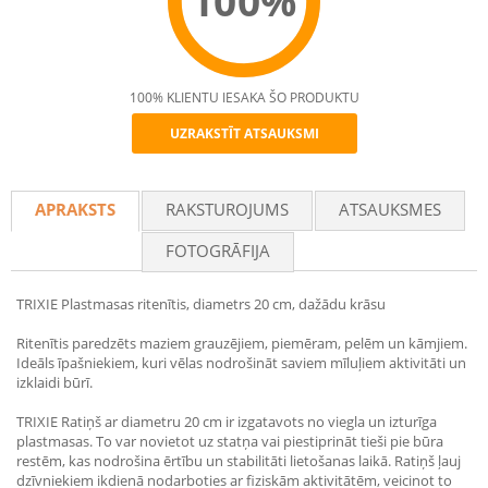
100%
100% KLIENTU IESAKA ŠO PRODUKTU
UZRAKSTĪT ATSAUKSMI
Recommend
APRAKSTS
RAKSTUROJUMS
ATSAUKSMES
FOTOGRĀFIJA
TRIXIE Plastmasas ritenītis, diametrs 20 cm, dažādu krāsu
Ritenītis paredzēts maziem grauzējiem, piemēram, pelēm un kāmjiem.
Ideāls īpašniekiem, kuri vēlas nodrošināt saviem mīluļiem aktivitāti un
izklaidi būrī.
TRIXIE Ratiņš ar diametru 20 cm ir izgatavots no viegla un izturīga
plastmasas. To var novietot uz statņa vai piestiprināt tieši pie būra
restēm, kas nodrošina ērtību un stabilitāti lietošanas laikā. Ratiņš ļauj
dzīvniekiem ikdienā nodarboties ar fiziskām aktivitātēm, veicinot to