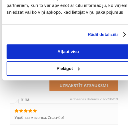
MATERIĀLS:
Silikons
partneriem, kuri to var apvienot ar citu informāciju, ko viņiem
sniedzat vai ko viņi apkopo, kad lietojat viņu pakalpojumus.
TILPUMS (ML):
250
PRODUCENT:
TRIXIE
Rādīt detalizēti
Kādi ir produktu vērtēšanas noteikumi?
Tikai reģistrēti FERA24.LV klienti, kuri ir iegādājušies produktu,
var dot tai vērtējumu. Ar zvaigznītēm norādītais vērtējums ir
Atļaut visu
vidējais no visiem vērtējumiem. Pēc atsauksmju apstrādes mēs
publicēsim gan pozitīvus, gan negatīvus vērtējumus.
Pielāgot
Atsauksmes
UZRAKSTĪT ATSAUKSMI
Irina
izdošanas datums 2022/06/19
Удобная мисочка. Спасибо!