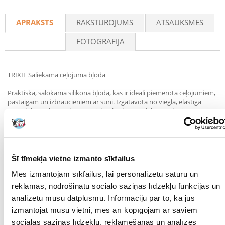
Recommend
APRAKSTS
RAKSTUROJUMS
ATSAUKSMES
FOTOGRĀFIJA
TRIXIE Saliekamā ceļojuma bļoda
Praktiska, salokāma silikona bļoda, kas ir ideāli piemērota ceļojumiem,
pastaigām un izbraucieniem ar suni. Izgatavota no viegla, elastīga
materiāla – salocīta aizņem minimālu vietu, tādēļ to var ievietot
jebkurā somā vai mugursomā.
Lieliski piemērota ūdens vai barības pasniegšanai.
Specifikācija:
Šī tīmekļa vietne izmanto sīkfailus
Tilpums: 250 ml
Diametrs: 11 cm
Mēs izmantojam sīkfailus, lai personalizētu saturu un
Materiāls: silikons
reklāmas, nodrošinātu sociālo saziņas līdzekļu funkcijas un
Krāsu kombinācija – tiek nosūtīta nejauši izvēlēta
analizētu mūsu datplūsmu. Informāciju par to, kā jūs
Parametri
izmantojat mūsu vietni, mēs arī kopīgojam ar saviem
sociālās saziņas līdzekļu, reklamēšanas un analīzes