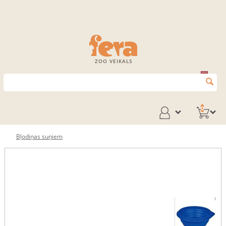
ZOO VEIKALS
0
Bļodiņas suņiem