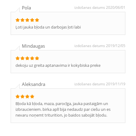
Pola
izdošanas datums 2020/06/01
Ļoti jauka bļoda un darbojas ļoti labi
Mindaugas
izdošanas datums 2019/12/05
dekoju uz greita aptanavima ir kokybiska preke
Aleksandra
izdošanas datums 2019/11/19
Bļoda kā bļoda, maza, parocīga, jauka pastaigām un
izbraucieniem. birka aplī bija nedaudz par ciešu un es
nevaru noņemt triturition, jo baidos sabojāt bļodu.