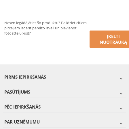
Nesen iegādājāties šo produktu? Palīdziet citiem
pircējiem izdarīt pareizo izvēli un pievienot
fotoattēlu(-us)?
ĮKELTI
NUOTRAUKĄ
PIRMS IEPIRKŠANĀS
PASŪTĪJUMS
PĒC IEPIRKŠANĀS
PAR UZŅĒMUMU