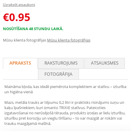
Uzrakstīt atsauksmi
€
0.95
NOSŪTĪŠANA 48 STUNDU LAIKĀ.
Mūsu klienta fotogrāfijas
Mūsu klienta fotogrāfijas
APRAKSTS
RAKSTUROJUMS
ATSAUKSMES
FOTOGRĀFIJA
Maināma bļoda, kas ideāli piemērota komplektiem ar statīvu – izturība
un higiēna vienā
Mazs, metāla trauks ar tilpumu 0,2 litri ir praktisks risinājums suņu un
kaķu īpašniekiem, kuri izmanto TRIXIE statīvus. Pateicoties
izgatavošanai no nerūsējošā tērauda, produkts izceļas ar lielu izturību,
izturību pret koroziju un vieglu tīrīšanu – to var mazgāt ar rokām vai
trauku mazgājamā mašīnā.