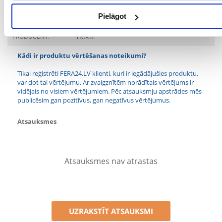
Pielāgot
TILPUMS (ML):
200
PRODUCENT:
TRIXIE
Kādi ir produktu vērtēšanas noteikumi?
Tikai reģistrēti FERA24.LV klienti, kuri ir iegādājušies produktu,
var dot tai vērtējumu. Ar zvaigznītēm norādītais vērtējums ir
vidējais no visiem vērtējumiem. Pēc atsauksmju apstrādes mēs
publicēsim gan pozitīvus, gan negatīvus vērtējumus.
Atsauksmes
Atsauksmes nav atrastas
UZRAKSTĪT ATSAUKSMI