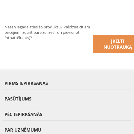
Nesen iegādājāties šo produktu? Palīdziet citiem
pircējiem izdarīt pareizo izvēli un pievienot
fotoattēlu(-us)?
ĮKELTI
NUOTRAUKĄ
PIRMS IEPIRKŠANĀS
PASŪTĪJUMS
PĒC IEPIRKŠANĀS
PAR UZŅĒMUMU