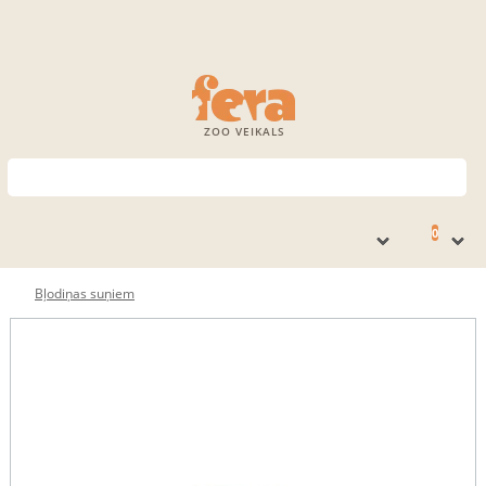
ZOO VEIKALS
0
Bļodiņas suņiem