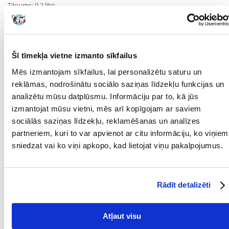
Tilpums: 0,2 litri
Materiāls: nerūsējošais tērauds
Pielietojums: nomaināma bļoda TRIXIE statņiem
Viegli tīrāma – piemērota mazgāšanai trauku mazgājamā mašīnā
Izturīga pret atmosfēras apstākļiem – piemērota arī lietošanai ārpus
telpām
Šī tīmekļa vietne izmanto sīkfailus
Galvenās priekšrocības:
Mēs izmantojam sīkfailus, lai personalizētu saturu un
Ideāls kā rezerves daļa – nav jāmaina viss komplekts, pietiek ar vienu
reklāmas, nodrošinātu sociālo saziņas līdzekļu funkcijas un
trauku.
analizētu mūsu datplūsmu. Informāciju par to, kā jūs
Daudzpusība – piemērots ūdenim un jebkura veida barībai.
izmantojat mūsu vietni, mēs arī kopīgojam ar saviem
sociālās saziņas līdzekļu, reklamēšanas un analīzes
Higiēnisks un drošs – gluda virsma novērš baktēriju uzkrāšanos.
partneriem, kuri to var apvienot ar citu informāciju, ko viņiem
Izturīga un estētiska – nerūsējošais tērauds garantē ilgu kalpošanas
sniedzat vai ko viņi apkopo, kad lietojat viņu pakalpojumus.
laiku.
Parametri
Rādīt detalizēti
KRĀSA:
Sudraba
MATERIĀLS:
Nerūsējošais tērauds
Atļaut visu
SUGA:
Bļoda