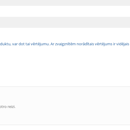
 produktu, var dot tai vērtējumu. Ar zvaigznītēm norādītais vērtējums ir vidē
ro reizi.