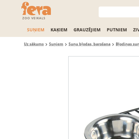
ZOO VEIKALS
SUŅIEM
KAĶIEM
GRAUZĒJIEM
PUTNIEM
ZI
Uz sākums
Suņiem
Suņu bļodas, barošana
Bļodiņas su