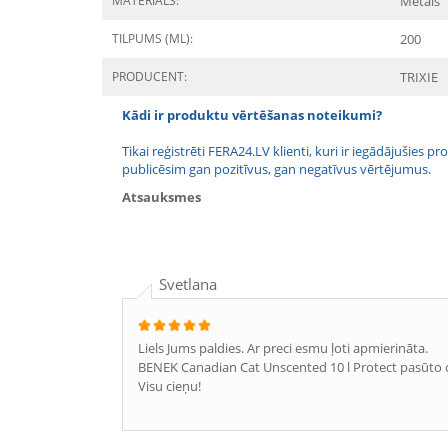
MATERIĀLS:
Metāls
TILPUMS (ML):
200
PRODUCENT:
TRIXIE
Kādi ir produktu vērtēšanas noteikumi?
Tikai reģistrēti FERA24.LV klienti, kuri ir iegādājušies
publicēsim gan pozitīvus, gan negatīvus vērtējumus.
Atsauksmes
Svetlana
Liels Jums paldies. Ar preci esmu ļoti apmierināta.
BENEK Canadian Cat Unscented 10 l Protect pasūto ot
Visu cieņu!