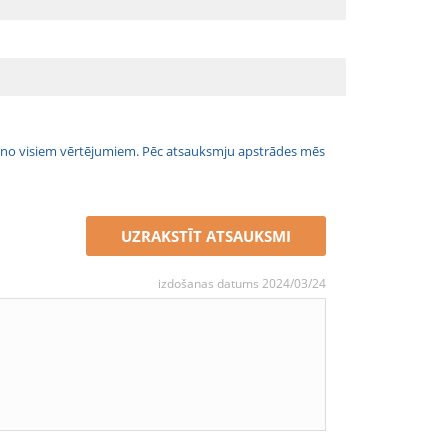
jais no visiem vērtējumiem. Pēc atsauksmju apstrādes mēs
UZRAKSTĪT ATSAUKSMI
izdošanas datums 2024/03/24