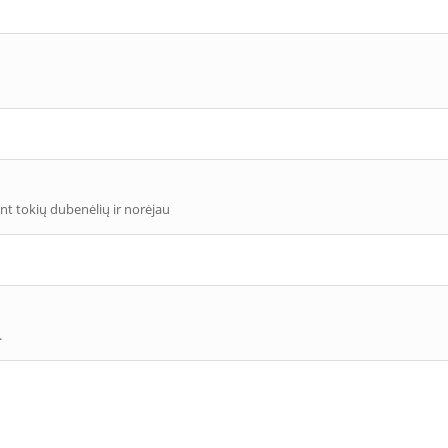
ent tokių dubenėlių ir norėjau
.