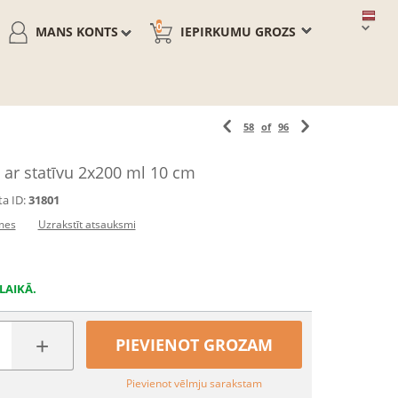
0
MANS KONTS
IEPIRKUMU GROZS
58
of
96
s ar statīvu 2x200 ml 10 cm
a ID:
31801
mes
Uzrakstīt atsauksmi
LAIKĀ.
+
PIEVIENOT GROZAM
Pievienot vēlmju sarakstam