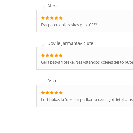
Alina
Esu patenkinta,viskas puiku????
Dovilė Jarmantavičiūtė
Gera patvari prekė. Neslystančios kojelės dėl to būt
Asia
Ļoti jaukas krūzes par patīkamu cenu. Ļoti ieteicams