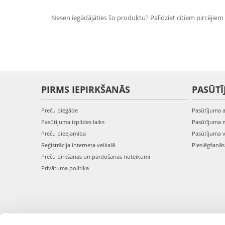
Nesen iegādājāties šo produktu? Palīdziet citiem pircējiem i
PIRMS IEPIRKŠANĀS
PASŪTĪ
Preču piegāde
Pasūtījuma 
Pasūtījuma izpildes laiks
Pasūtījuma 
Preču pieejamība
Pasūtījuma 
Reģistrācija interneta veikalā
Pieslēgšanā
Preču pirkšanas un pārdošanas noteikumi
Privātuma politika