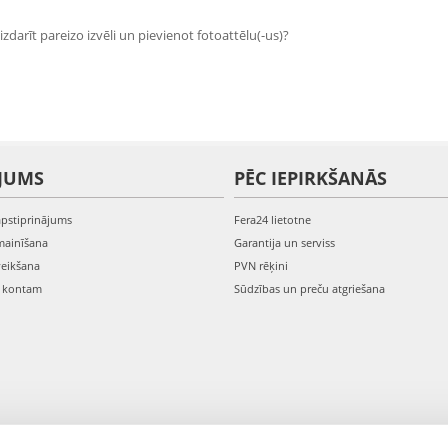
zdarīt pareizo izvēli un pievienot fotoattēlu(-us)?
JUMS
PĒC IEPIRKŠANĀS
apstiprinājums
Fera24 lietotne
mainīšana
Garantija un serviss
veikšana
PVN rēķini
s kontam
Sūdzības un preču atgriešana