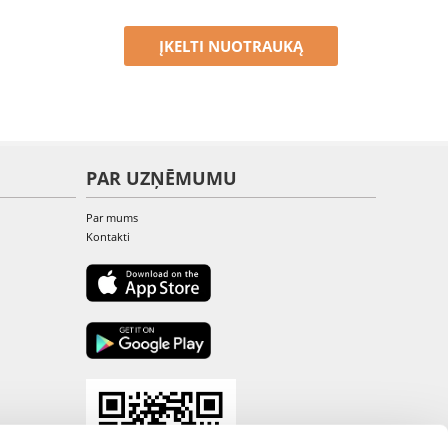
ĮKELTI NUOTRAUKĄ
PAR UZŅĒMUMU
Par mums
Kontakti