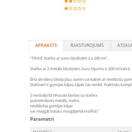
APRAKSTS
RAKSTUROJUMS
ATSAU
"TRIXIE Statīvs ar suņu bļodiņām 2 x 200 ml".
Statīvs ar 2 metāla bļodiņām, kuru tilpums ir 200 ml katrā.
Ērta divslāņu bļoda jūsu sunim vai kaķim ar neslīdošu pam
Statīvam ir gumijas kājas, tāpēc tas neslīd. Praktisks kom
2 nerūsējošā tērauda bļodas uz statīva
pulverkrāsots metāls, melns
neslīdošas gumijas kājas
var mazgāt trauku mazgājamā mašīnā "
Parametri