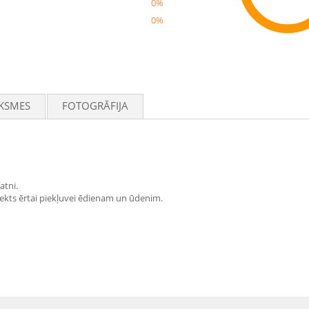
0%
0%
Rec
KSMES
FOTOGRĀFIJA
atni.
plekts ērtai piekļuvei ēdienam un ūdenim.