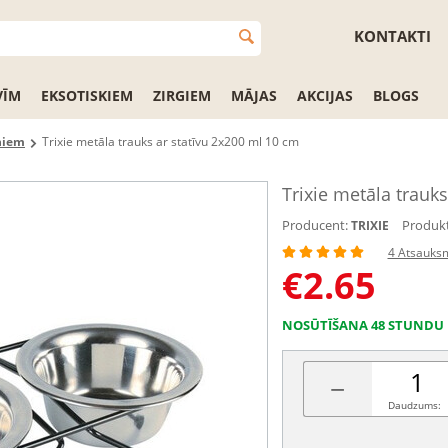
KONTAKTI
VĪM
EKSOTISKIEM
ZIRGIEM
MĀJAS
AKCIJAS
BLOGS
ņiem
Trixie metāla trauks ar statīvu 2x200 ml 10 cm
Trixie metāla trauk
Producent:
Produkt
TRIXIE
4 Atsauks
€
2.65
NOSŪTĪŠANA 48 STUNDU 
−
Daudzums: