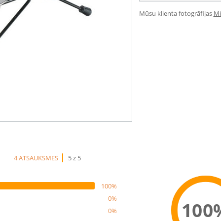
Mūsu klienta fotogrāfijas
Mū
4 ATSAUKSMES
5 z 5
100%
0%
100
0%