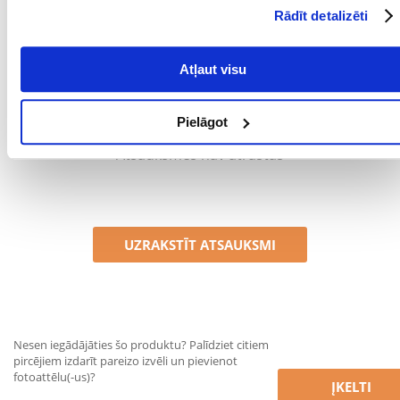
var dot tai vērtējumu. Ar zvaigznītēm norādītais vērtējums ir
Rādīt detalizēti
vidējais no visiem vērtējumiem. Pēc atsauksmju apstrādes mēs
publicēsim gan pozitīvus, gan negatīvus vērtējumus.
Atļaut visu
Atsauksmes
Pielāgot
Atsauksmes nav atrastas
UZRAKSTĪT ATSAUKSMI
Nesen iegādājāties šo produktu? Palīdziet citiem
pircējiem izdarīt pareizo izvēli un pievienot
fotoattēlu(-us)?
ĮKELTI