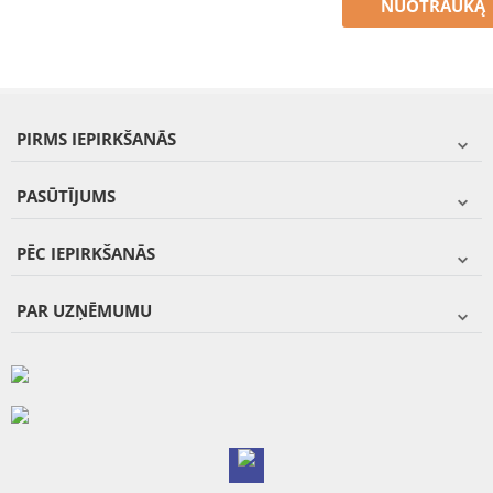
NUOTRAUKĄ
PIRMS IEPIRKŠANĀS
PASŪTĪJUMS
PĒC IEPIRKŠANĀS
PAR UZŅĒMUMU