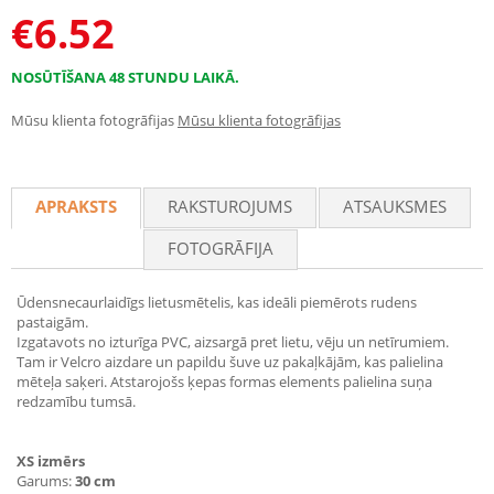
€
6.52
NOSŪTĪŠANA 48 STUNDU LAIKĀ.
Mūsu klienta fotogrāfijas
Mūsu klienta fotogrāfijas
APRAKSTS
RAKSTUROJUMS
ATSAUKSMES
FOTOGRĀFIJA
Ūdensnecaurlaidīgs lietusmētelis, kas ideāli piemērots rudens
pastaigām.
Izgatavots no izturīga PVC, aizsargā pret lietu, vēju un netīrumiem.
Tam ir Velcro aizdare un papildu šuve uz pakaļkājām, kas palielina
mēteļa saķeri. Atstarojošs ķepas formas elements palielina suņa
redzamību tumsā.
XS izmērs
Garums:
30 cm