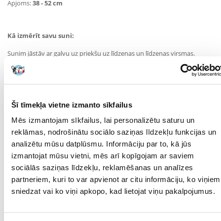
Apjoms:
38 - 52 cm
Kā izmērīt savu suni:
Sunim jāstāv ar galvu uz priekšu uz līdzenas un līdzenas virsmas.
Ar drēbnieka mērlenti izmēriet
attālumu no kakla
(aptuveni aiz 2.
kakla skriemeļa)
līdz astes
galam (aptuveni krustu kaula galu līmenī).
Apmērs jāmēra krūšu platākajā vietā.
Parametri
Šī tīmekļa vietne izmanto sīkfailus
KRĀSA:
Bezkrāsaina
Mēs izmantojam sīkfailus, lai personalizētu saturu un
reklāmas, nodrošinātu sociālo saziņas līdzekļu funkcijas un
MĀJDZĪVNIEKA
Mazās šķirnes
analizētu mūsu datplūsmu. Informāciju par to, kā jūs
IZMĒRS:
izmantojat mūsu vietni, mēs arī kopīgojam ar saviem
SUGA:
Pelerīna
sociālās saziņas līdzekļu, reklamēšanas un analīzes
partneriem, kuri to var apvienot ar citu informāciju, ko viņiem
PRODUCENT:
TRIXIE
sniedzat vai ko viņi apkopo, kad lietojat viņu pakalpojumus.
Kādi ir produktu vērtēšanas noteikumi?
Tikai reģistrēti FERA24.LV klienti, kuri ir iegādājušies produktu,