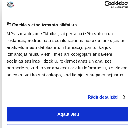
redzamību tumsā.
Izmērs M
Garums:
46 cm
Šī tīmekļa vietne izmanto sīkfailus
Apjoms:
46 - 66 cm
Mēs izmantojam sīkfailus, lai personalizētu saturu un
reklāmas, nodrošinātu sociālo saziņas līdzekļu funkcijas un
analizētu mūsu datplūsmu. Informāciju par to, kā jūs
Kā izmērīt savu suni:
izmantojat mūsu vietni, mēs arī kopīgojam ar saviem
Sunim jāstāv ar galvu uz priekšu uz līdzenas un līdzenas virsmas.
sociālās saziņas līdzekļu, reklamēšanas un analīzes
Izmantojot drēbnieka mērlenti, izmēriet
attālumu no kakla
partneriem, kuri to var apvienot ar citu informāciju, ko viņiem
(aptuveni aiz otrā kakla skriemeļa)
līdz astes pamatnei
(aptuveni
krustu kaula gala līmenī).
sniedzat vai ko viņi apkopo, kad lietojat viņu pakalpojumus.
Apmērs jāmēra krūšu platākajā vietā.
Parametri
Rādīt detalizēti
KRĀSA:
Bezkrāsaina
MĀJDZĪVNIEKA
Vidēja lieluma šķirnes
Atļaut visu
IZMĒRS:
SUGA:
Pelerīna