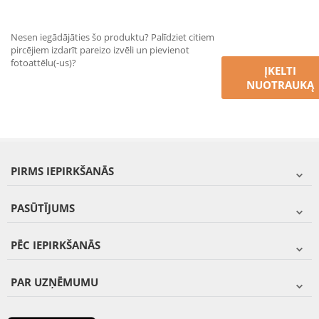
Nesen iegādājāties šo produktu? Palīdziet citiem
pircējiem izdarīt pareizo izvēli un pievienot
fotoattēlu(-us)?
ĮKELTI
NUOTRAUKĄ
PIRMS IEPIRKŠANĀS
PASŪTĪJUMS
PĒC IEPIRKŠANĀS
PAR UZŅĒMUMU