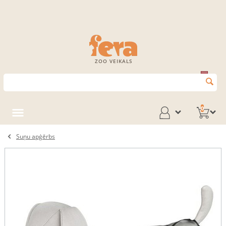
ZOO VEIKALS
0
Suņu apģērbs