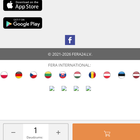
© 2021-2026 FERA24.LV.
FERA INTERNATIONAL:
−
+
Daudzums: