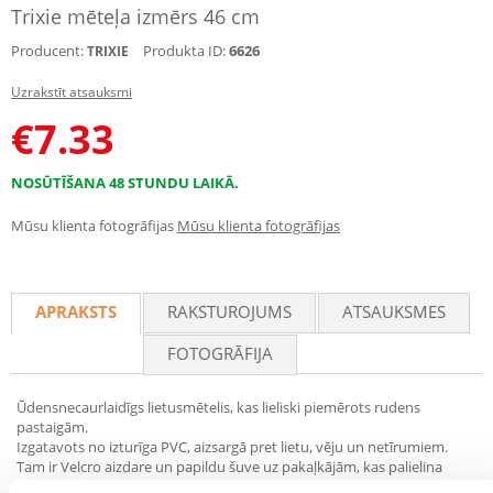
Trixie mēteļa izmērs 46 cm
Producent:
Produkta ID:
6626
TRIXIE
Uzrakstīt atsauksmi
€
7.33
NOSŪTĪŠANA 48 STUNDU LAIKĀ.
Mūsu klienta fotogrāfijas
Mūsu klienta fotogrāfijas
APRAKSTS
RAKSTUROJUMS
ATSAUKSMES
FOTOGRĀFIJA
Ūdensnecaurlaidīgs lietusmētelis, kas lieliski piemērots rudens
pastaigām.
Izgatavots no izturīga PVC, aizsargā pret lietu, vēju un netīrumiem.
Tam ir Velcro aizdare un papildu šuve uz pakaļkājām, kas palielina
mēteļa saķeri. Atstarojošs ķepas formas elements palielina suņa