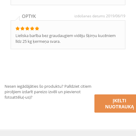
OPTYK
izdošanas datums 2019/06/19
Lieliska barība bez graudaugiem vidēju šķirņu kucēniem
līdz 25 kg ķermeņa svara.
Nesen iegādājāties šo produktu? Palīdziet citiem
pircējiem izdarīt pareizo izvēli un pievienot
fotoattēlu(-us)?
ĮKELTI
NUOTRAUKĄ