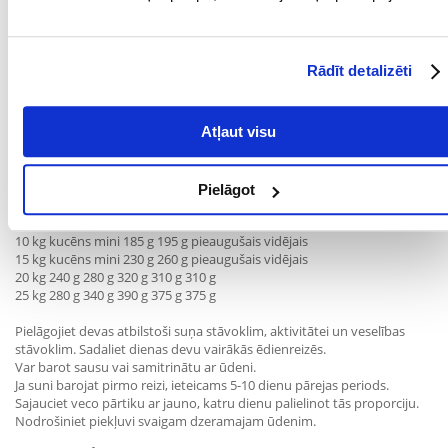
(mangāns): 60 mg, E6 (cinka): 216 mg, E8 (selēns): 0,36 mg
Tehnoloģiskās piedevas:
Rādīt detalizēti
Antioksidanti: tokoferoli
Atļaut visu
Barošanas ieteikumi:
Pielāgot
Svars/vecums 1-3 mēneši 3-5 mēneši 5-8 mēneši 8-10 mēneši
10 kg kucēns mini 185 g 195 g pieaugušais vidējais
15 kg kucēns mini 230 g 260 g pieaugušais vidējais
20 kg 240 g 280 g 320 g 310 g 310 g
25 kg 280 g 340 g 390 g 375 g 375 g
Pielāgojiet devas atbilstoši suņa stāvoklim, aktivitātei un veselības
stāvoklim. Sadaliet dienas devu vairākās ēdienreizēs.
Var barot sausu vai samitrinātu ar ūdeni.
Ja suni barojat pirmo reizi, ieteicams 5-10 dienu pārejas periods.
Sajauciet veco pārtiku ar jauno, katru dienu palielinot tās proporciju.
Nodrošiniet piekļuvi svaigam dzeramajam ūdenim.