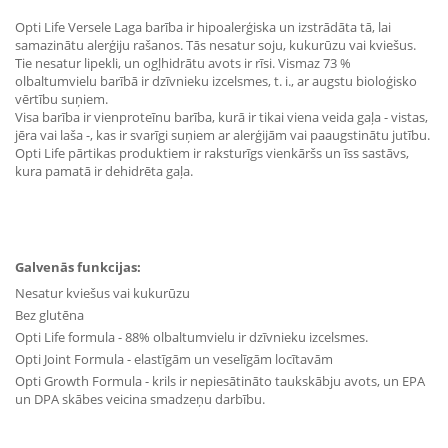
Opti Life Versele Laga barība ir hipoalerģiska un izstrādāta tā, lai
samazinātu alerģiju rašanos. Tās nesatur soju, kukurūzu vai kviešus.
Tie nesatur lipekli, un ogļhidrātu avots ir rīsi. Vismaz 73 %
olbaltumvielu barībā ir dzīvnieku izcelsmes, t. i., ar augstu bioloģisko
vērtību suņiem.
Visa barība ir vienproteīnu barība, kurā ir tikai viena veida gaļa - vistas,
jēra vai laša -, kas ir svarīgi suņiem ar alerģijām vai paaugstinātu jutību.
Opti Life pārtikas produktiem ir raksturīgs vienkāršs un īss sastāvs,
kura pamatā ir dehidrēta gaļa.
Galvenās funkcijas:
Nesatur kviešus vai kukurūzu
Bez glutēna
Opti Life formula - 88% olbaltumvielu ir dzīvnieku izcelsmes.
Opti Joint Formula - elastīgām un veselīgām locītavām
Opti Growth Formula - krils ir nepiesātināto taukskābju avots, un EPA
un DPA skābes veicina smadzeņu darbību.