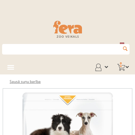
ZOO VEIKALS
0
Sausā suņu barība