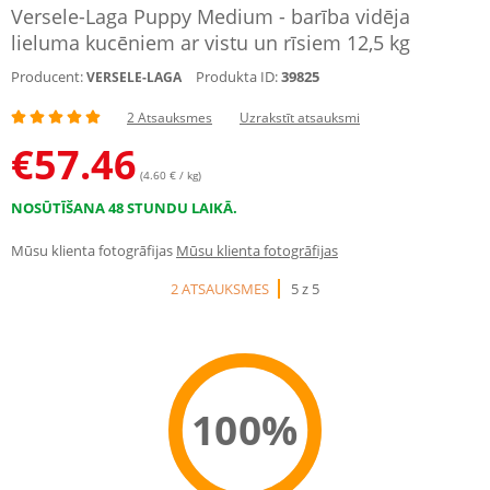
Versele-Laga Puppy Medium - barība vidēja
lieluma kucēniem ar vistu un rīsiem 12,5 kg
Producent:
Produkta ID:
39825
VERSELE-LAGA
2 Atsauksmes
Uzrakstīt atsauksmi
€
57.46
(4.60 € / kg)
NOSŪTĪŠANA 48 STUNDU LAIKĀ.
Mūsu klienta fotogrāfijas
Mūsu klienta fotogrāfijas
2 ATSAUKSMES
5 z 5
100%