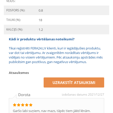
VEIDS:
FOSFORS (%):
0.8
TAUKI (%):
18
KALCIJS (%):
1.2
Kādi ir produktu vērtēšanas noteikumi?
Tikai reģistrēti FERA24.LV klienti, kuri ir iegādājušies produktu,
var dot tai vērtējumu. Ar zvaigznītēm norādītais vērtējums ir
vidējais no visiem vērtējumiem. Pēc atsauksmju apstrādes mēs
publicēsim gan pozitīvus, gan negatīvus vērtējumus.
Atsauksmes
UZRAKSTĪT ATSAUKSMI
Dorota
izdošanas datums 2021/12/27
Garšo labi suņiem, nav mazs, tāpēc tiem jāēd lēnām.