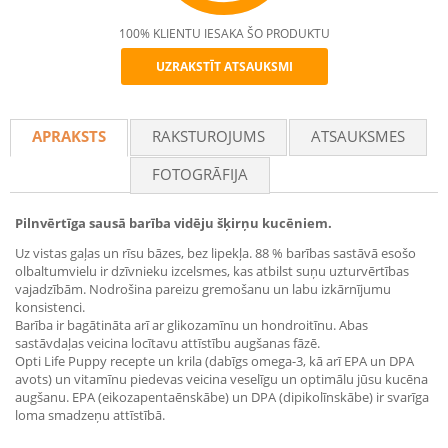
100% KLIENTU IESAKA ŠO PRODUKTU
UZRAKSTĪT ATSAUKSMI
Recommend
APRAKSTS
RAKSTUROJUMS
ATSAUKSMES
FOTOGRĀFIJA
Pilnvērtīga sausā barība vidēju šķirņu kucēniem.
Uz vistas gaļas un rīsu bāzes, bez lipekļa. 88 % barības sastāvā esošo
olbaltumvielu ir dzīvnieku izcelsmes, kas atbilst suņu uzturvērtības
vajadzībām. Nodrošina pareizu gremošanu un labu izkārnījumu
konsistenci.
Barība ir bagātināta arī ar glikozamīnu un hondroitīnu. Abas
sastāvdaļas veicina locītavu attīstību augšanas fāzē.
Opti Life Puppy recepte un krila (dabīgs omega-3, kā arī EPA un DPA
avots) un vitamīnu piedevas veicina veselīgu un optimālu jūsu kucēna
augšanu. EPA (eikozapentaēnskābe) un DPA (dipikolīnskābe) ir svarīga
loma smadzeņu attīstībā.