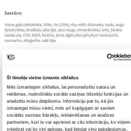
Sastāvs:
Vistas gaļa (dehidrēta, 35%), rīsi (25%), rīsu milti, dzīvnieku tauki, augu
šķiedrvielas, linsēklas, laša eļļa, alus raugs, minerālvielas, krils, žāvēta
vesela ola, FOS, MOS, lecitīns, jūras aļģes (Ascophyllum nodosum),
rozmarīns, kliņģerīte, zaļā tēja.
Analīze:
Olbaltumvielu saturs: 29,0 %, tauku saturs: 18,0 %, jēlšķiedra: 2,0%,
Šī tīmekļa vietne izmanto sīkfailus
jēlpelni: 6,5%, kalcijs: 1,2 %, fosfors: 0,8%, omega-3 taukskābes: 1,1%
(EPA: 0,1%, DHA: 0,1%).
Mēs izmantojam sīkfailus, lai personalizētu saturu un
reklāmas, nodrošinātu sociālo saziņas līdzekļu funkcijas un
analizētu mūsu datplūsmu. Informāciju par to, kā jūs
Piedevas uz 1 kg:
izmantojat mūsu vietni, mēs arī kopīgojam ar saviem
sociālās saziņas līdzekļu, reklamēšanas un analīzes
A vitamīns: 26400 SV, D3 vitamīns: 1440 SV, E vitamīns: 600 mg, C
partneriem, kuri to var apvienot ar citu informāciju, ko viņiem
vitamīns: 240 mg, β-karotīns: 1,2 mg, taurīns: 1000 mg, glikozamīns:
sniedzat vai ko viņi apkopo, kad lietojat viņu pakalpojumus.
500 mg, E1 (dzelzs): 90 mg, E2 (jods): 3,5 mg, E4 (varš): 12 mg, E5