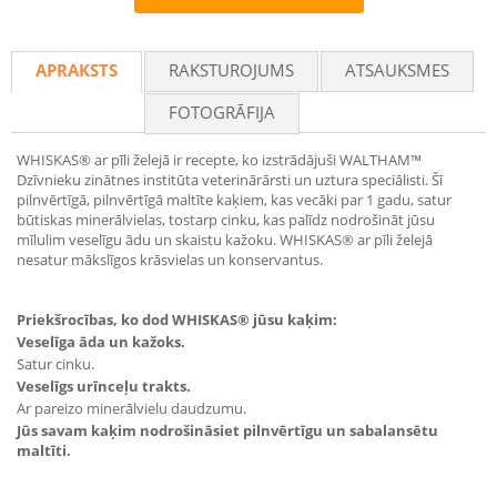
Recommend
APRAKSTS
RAKSTUROJUMS
ATSAUKSMES
FOTOGRĀFIJA
WHISKAS® ar pīli želejā ir recepte, ko izstrādājuši WALTHAM™
Dzīvnieku zinātnes institūta veterinārārsti un uztura speciālisti. Šī
pilnvērtīgā, pilnvērtīgā maltīte kaķiem, kas vecāki par 1 gadu, satur
būtiskas minerālvielas, tostarp cinku, kas palīdz nodrošināt jūsu
mīlulim veselīgu ādu un skaistu kažoku. WHISKAS® ar pīli želejā
nesatur mākslīgos krāsvielas un konservantus.
Priekšrocības, ko dod WHISKAS® jūsu kaķim:
Veselīga āda un kažoks.
Satur cinku.
Veselīgs urīnceļu trakts.
Ar pareizo minerālvielu daudzumu.
Jūs savam kaķim nodrošināsiet pilnvērtīgu un sabalansētu
maltīti.