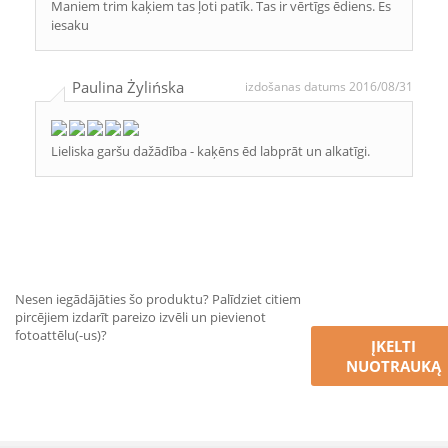
Maniem trim kaķiem tas ļoti patīk. Tas ir vērtīgs ēdiens. Es
iesaku
Paulina Żylińska
izdošanas datums 2016/08/31
Lieliska garšu dažādība - kaķēns ēd labprāt un alkatīgi.
Nesen iegādājāties šo produktu? Palīdziet citiem
pircējiem izdarīt pareizo izvēli un pievienot
fotoattēlu(-us)?
ĮKELTI
NUOTRAUKĄ