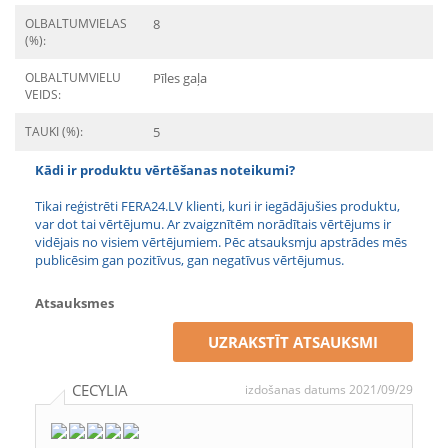
OLBALTUMVIELAS
8
(%):
OLBALTUMVIELU
Pīles gaļa
VEIDS:
TAUKI (%):
5
Kādi ir produktu vērtēšanas noteikumi?
Tikai reģistrēti FERA24.LV klienti, kuri ir iegādājušies produktu,
var dot tai vērtējumu. Ar zvaigznītēm norādītais vērtējums ir
vidējais no visiem vērtējumiem. Pēc atsauksmju apstrādes mēs
publicēsim gan pozitīvus, gan negatīvus vērtējumus.
Atsauksmes
UZRAKSTĪT ATSAUKSMI
CECYLIA
izdošanas datums 2021/09/29