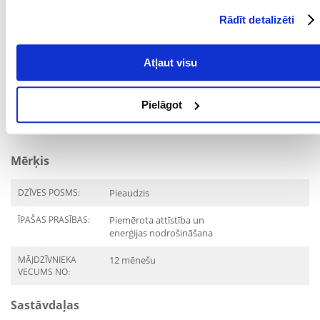
dzeršanai. Barot istabas temperatūrā. Neizmantoto daļu uzglabājiet
Rādīt detalizēti
ledusskapī līdz 2 dienām.
Parametri
Atļaut visu
IEPAKOJUMA SVARS
0.4
(KG):
Pielāgot
PRODUCENT:
WHISKAS
Mērķis
DZĪVES POSMS:
Pieaudzis
ĪPAŠAS PRASĪBAS:
Piemērota attīstība un
enerģijas nodrošināšana
MĀJDZĪVNIEKA
12 mēnešu
VECUMS NO:
Sastāvdaļas