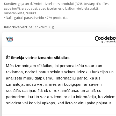
Sastāvs
: gaļa un dzīvnieku izcelsmes produkti (37%, tostarp 4% pīles
gabaliņu*), graudaugi, augu izcelsmes olbaltumvielu ekstrakti,
minerālvielas, cukurs.
*Daču gabali parasti veido 47 % produkta.
Kaloriskā vērtība
: 77 kcal/100 g
Piedevas/1 kg
:
Uztura piedevas: B1 vitamīns: 31,5 mg, D3 vitamīns: 250 SV, E vitamīns:
21,0 mg, taurīns: 650 mg, jods (kalcija jodāts, bezūdens): 0,22 mg,
dzelzs (dzelzs (II) sulfāts, monohidrāts): 10,9 mg, mangāns (mangāna
sulfāts, monohidrāts): 2,2 mg, cinks (cinka sulfāts, monohidrāts): 16,8
Šī tīmekļa vietne izmanto sīkfailus
mg / Tehnoloģiskās piedevas: kasijas sveķi: 1810 mg.
Mēs izmantojam sīkfailus, lai personalizētu saturu un
Analītiskie komponenti (%
): olbaltumvielas: 8,0; tauku saturs: 3,5;
reklāmas, nodrošinātu sociālo saziņas līdzekļu funkcijas un
neorganiskās vielas: 1,3; jēlšķiedra: 0,20; mitrums: 83,0; kalcijs: 0,22;
fosfors: 0,16.
analizētu mūsu datplūsmu. Informāciju par to, kā jūs
izmantojat mūsu vietni, mēs arī kopīgojam ar saviem
Barošanas režīms:
sociālās saziņas līdzekļu, reklamēšanas un analīzes
3 kg smagam kaķim nepieciešama 1⁄2 kārba dienā, 4 kg smagam kaķim
- 2⁄3 kārbas dienā, 5 kg smagam kaķim - 3⁄4 kārbas dienā.
partneriem, kuri to var apvienot ar citu informāciju, ko viņiem
Ņemiet vērā pārejas periodu un pielāgojiet barības daudzumu, sadalot
sniedzat vai ko viņi apkopo, kad lietojat viņu pakalpojumus.
to pa ēdienreizēm atbilstoši mājdzīvnieka vajadzībām. Lai iegūtu
informāciju par mājdzīvnieka barošanu, apmeklējiet mūsu tīmekļa
vietni vai zvaniet uz palīdzības tālruni. Nodrošiniet svaigu ūdeni