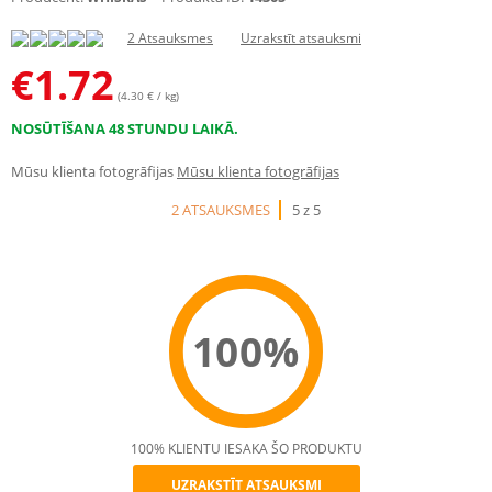
2 Atsauksmes
Uzrakstīt atsauksmi
€
1.72
(4.30 € / kg)
NOSŪTĪŠANA 48 STUNDU LAIKĀ.
Mūsu klienta fotogrāfijas
Mūsu klienta fotogrāfijas
2 ATSAUKSMES
5 z 5
100%
100% KLIENTU IESAKA ŠO PRODUKTU
UZRAKSTĪT ATSAUKSMI