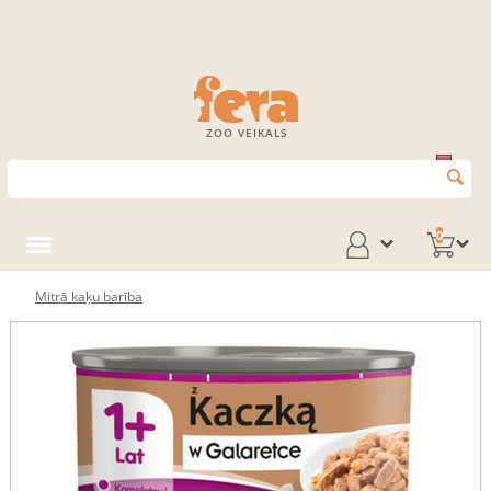
ZOO VEIKALS
0
Mitrā kaķu barība