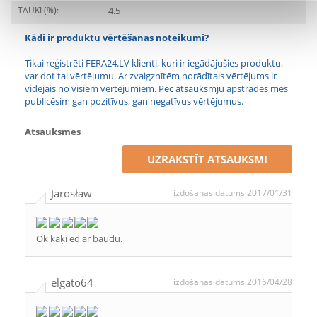
TAUKI (%):
4.5
Kādi ir produktu vērtēšanas noteikumi?
Tikai reģistrēti FERA24.LV klienti, kuri ir iegādājušies produktu,
var dot tai vērtējumu. Ar zvaigznītēm norādītais vērtējums ir
vidējais no visiem vērtējumiem. Pēc atsauksmju apstrādes mēs
publicēsim gan pozitīvus, gan negatīvus vērtējumus.
Atsauksmes
UZRAKSTĪT ATSAUKSMI
Jarosław
izdošanas datums 2017/01/31
Ok kaķi ēd ar baudu.
elgato64
izdošanas datums 2016/04/28