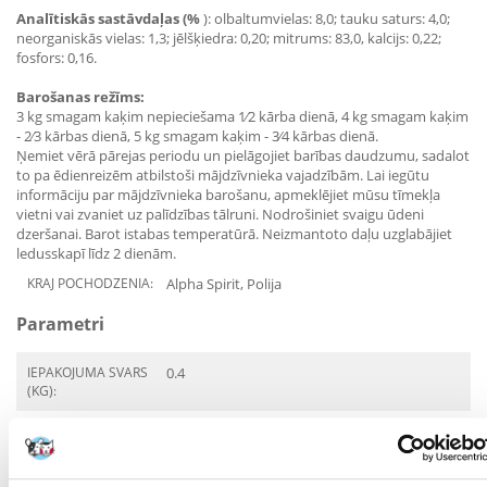
Analītiskās sastāvdaļas (%
): olbaltumvielas: 8,0; tauku saturs: 4,0;
neorganiskās vielas: 1,3; jēlšķiedra: 0,20; mitrums: 83,0, kalcijs: 0,22;
fosfors: 0,16.
Barošanas režīms:
3 kg smagam kaķim nepieciešama 1⁄2 kārba dienā, 4 kg smagam kaķim
- 2⁄3 kārbas dienā, 5 kg smagam kaķim - 3⁄4 kārbas dienā.
Ņemiet vērā pārejas periodu un pielāgojiet barības daudzumu, sadalot
to pa ēdienreizēm atbilstoši mājdzīvnieka vajadzībām. Lai iegūtu
informāciju par mājdzīvnieka barošanu, apmeklējiet mūsu tīmekļa
vietni vai zvaniet uz palīdzības tālruni. Nodrošiniet svaigu ūdeni
dzeršanai. Barot istabas temperatūrā. Neizmantoto daļu uzglabājiet
ledusskapī līdz 2 dienām.
KRAJ POCHODZENIA:
Alpha Spirit, Polija
Parametri
IEPAKOJUMA SVARS
0.4
(KG):
PRODUKTU LĪNIJA:
SUGA:
Barība/pārtika