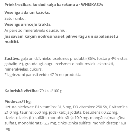
Priekšrocības, ko dod kaķa barošana ar WHISKAS®:
Veselīga āda un kažoks.
Satur cinku.
Veselīgs urīnceļu trakts.
Ar pareizo minerālvielu daudzumu.
Jūs savam kaķim nodrošināsiet pilnvērtīgu un sabalansētu
maltīti.
Sastāvs
: gaļa un dzīvnieku izcelsmes produkti (36%, tostarp 4% vistas
gabaliņu*), graudaugi, augu izcelsmes olbaltumvielu ekstrakti,
minerālvielas, cukurs.
*Izgriezumi parasti veido 47 % no produkta.
Kaloriskā vērtība
: 79 kcal/100 g
Piedevas/1 kg
:
Uztura piedevas: B1 vitamīns: 31,5 mg, D3 vitamīns: 250 SV, E vitamīns:
21,0 mg, taurīns: 650 mg, jods (kalcija jodāts, bezūdens): 0,22 mg,
dzelzs (dzelzs (II) sulfāts, monohidrāts): 10,9 mg, mangāns (mangāna
sulfāts, monohidrāts): 2,2 mg, cinks (cinka sulfāts, monohidrāts): 16,8
mg