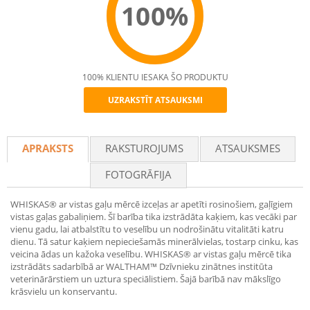
100%
100% KLIENTU IESAKA ŠO PRODUKTU
UZRAKSTĪT ATSAUKSMI
Recommend
APRAKSTS
RAKSTUROJUMS
ATSAUKSMES
FOTOGRĀFIJA
WHISKAS® ar vistas gaļu mērcē izceļas ar apetīti rosinošiem, gaļīgiem
vistas gaļas gabaliņiem. Šī barība tika izstrādāta kaķiem, kas vecāki par
vienu gadu, lai atbalstītu to veselību un nodrošinātu vitalitāti katru
dienu. Tā satur kaķiem nepieciešamās minerālvielas, tostarp cinku, kas
veicina ādas un kažoka veselību. WHISKAS® ar vistas gaļu mērcē tika
izstrādāts sadarbībā ar WALTHAM™ Dzīvnieku zinātnes institūta
veterinārārstiem un uztura speciālistiem. Šajā barībā nav mākslīgo
krāsvielu un konservantu.