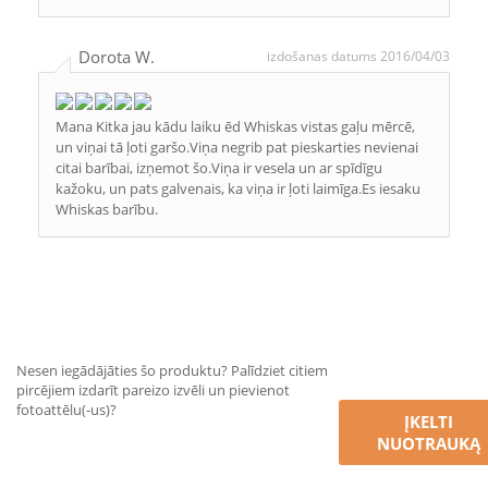
Dorota W.
izdošanas datums 2016/04/03
Mana Kitka jau kādu laiku ēd Whiskas vistas gaļu mērcē,
un viņai tā ļoti garšo.Viņa negrib pat pieskarties nevienai
citai barībai, izņemot šo.Viņa ir vesela un ar spīdīgu
kažoku, un pats galvenais, ka viņa ir ļoti laimīga.Es iesaku
Whiskas barību.
Nesen iegādājāties šo produktu? Palīdziet citiem
pircējiem izdarīt pareizo izvēli un pievienot
fotoattēlu(-us)?
ĮKELTI
NUOTRAUKĄ