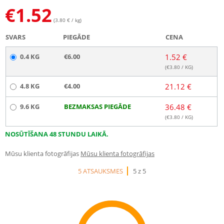
€
1.52
(3.80 € / kg)
SVARS
PIEGĀDE
CENA
0.4 KG
€6.00
1.52 €
(€
3.80
/ KG)
4.8 KG
€4.00
21.12 €
9.6 KG
BEZMAKSAS PIEGĀDE
36.48 €
(€
3.80
/ KG)
NOSŪTĪŠANA 48 STUNDU LAIKĀ.
Mūsu klienta fotogrāfijas
Mūsu klienta fotogrāfijas
5 ATSAUKSMES
5 z 5