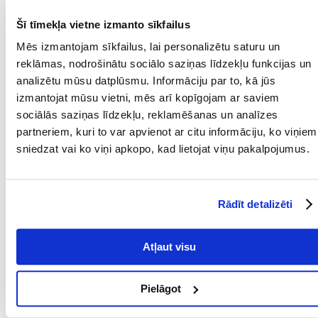
PRODUCENT:
WHISKAS
Šī tīmekļa vietne izmanto sīkfailus
Mēs izmantojam sīkfailus, lai personalizētu saturu un
Mērķis
reklāmas, nodrošinātu sociālo saziņas līdzekļu funkcijas un
analizētu mūsu datplūsmu. Informāciju par to, kā jūs
DZĪVES POSMS:
Pieaudzis
izmantojat mūsu vietni, mēs arī kopīgojam ar saviem
KURAM
Kaķis
sociālās saziņas līdzekļu, reklamēšanas un analīzes
MĀJDZĪVNIEKAM:
partneriem, kuri to var apvienot ar citu informāciju, ko viņiem
ĪPAŠAS PRASĪBAS:
Prasīgs
sniedzat vai ko viņi apkopo, kad lietojat viņu pakalpojumus.
MĀJDZĪVNIEKA
12 mēnešu
VECUMS NO:
Rādīt detalizēti
Sastāvdaļas
Atļaut visu
OLBALTUMVIELAS
8
(%):
Pielāgot
OLBALTUMVIELU
Vistas gaļa
VEIDS: