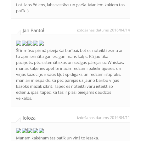
Ļoti labs ēdiens, labs sastāvs un garša. Maniem kaķiem tas
patīk :)
Jan Pantoł
izdošanas datums 2016/04/14
Šī ir mūsu pirmā pieeja šai barībai, bet es noteikti esmu ar
to apmierināta gan es, gan mans kaķis. Kā jau tika
paziņots, pēc sistemātiskas un secīgas pārejas uz Whiskas,
manas kaķenes apetīte ir acīmredzami palielinājusies, un
viņas kažociņš ir sācis kļūt spīdīgāks un redzami stiprāks,
man arī ir iespaids, ka pēc pārejas uz jauno barību viņas
kažoks mazāk izkrīt. Tāpēc es noteikti varu ieteikt šo
ēdienu, īpaši tāpēc, ka tas ir plaši pieejams daudzos
veikalos.
loloza
izdošanas datums 2016/04/11
Manam kaķēnam tas patīk un viņš to iesaka.