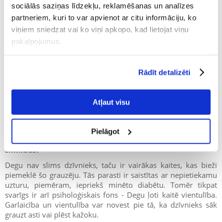
sociālās saziņas līdzekļu, reklamēšanas un analīzes
jābūt arī dzeramam svaigam ūdenim.
partneriem, kuri to var apvienot ar citu informāciju, ko
viņiem sniedzat vai ko viņi apkopo, kad lietojat viņu
pakalpojumus.
Ko ēd degu?
Parastais degu ir zālēdājs grauzējs un labprāt ēd aveņu,
zemeņu, salātu un garšaugu lapas. Lai nodrošinātu, ka
Rādīt detalizēti
uzturā netrūkst uzturvielu, ir ērti un droši izmantot
degu gatavu barību, Svarīgi no uztura izņemt cukuru un
taukvielas, jo šiem grauzējiem ir nosliece uz diabētu.
Atļaut visu
Pielāgot
Cik ilgi dzīvo degu un kādas ir visbiežāk sastopamās
slimības?
Degu nav slims dzīvnieks, taču ir vairākas kaites, kas bieži
piemeklē šo grauzēju. Tās parasti ir saistītas ar nepietiekamu
uzturu, piemēram, iepriekš minēto diabētu. Tomēr tikpat
svarīgs ir arī psiholoģiskais fons - Degu ļoti kaitē vientulība.
Garlaicība un vientulība var novest pie tā, ka dzīvnieks sāk
grauzt asti vai plēst kažoku.