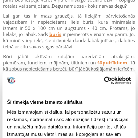
rotaļas vai samīļošanu.Degu namuose - koks narvas degu?
Lai gan tas ir mazs grauzējs, tā lielajām pārvietošanās
vajadzībām ir nepieciešams liels būris, kura minimālais
izmērs ir 50 x 100 cm un augstums - 40 cm. Protams, jo
lielāks, jo labāk. Šāds
būris
ir piemērots vienam vai pārim. Jo,
kā minēts iepriekš, šie dzīvnieki daudz labāk jutīsies, daloties
telpā ar citu savas sugas pārstāvi.
Būrī jābūt aktīvām rotaļām paredzētām atrakcijām,
piemēram, tuneļiem, mājiņām, tiltiņiem un
šūpuļtīkliem
. Tā
kā zobus nepieciešams berzēt, būrī jābūt košļājamām ierīcēm,
piemēram, koka nūjai vai biezam spieķim.
Visizplatītākā rotaļlieta ir skrejceļš. Vai tā ir laba atrakcija
degu? Jā, ja tas ir drošs skrejceļš. Ko tas nozīmē? Pirmkārt,
tam jābūt pietiekami lielam, lai degu nevarētu pārāk izlocīt
Šī tīmekļa vietne izmanto sīkfailus
mugurkaulu. Otrkārt, tam jābūt ar līdzenu virsmu - kājas var
uzkāpt uz pakāpieniem. Treškārt, tam jābūt drošam, lai varētu
Mēs izmantojam sīkfailus, lai personalizētu saturu un
droši iekāpt un izkāpt no riteņa - aizliegts izmantot ritenīti ar
reklāmas, nodrošinātu sociālo saziņas līdzekļu funkcijas
šķērveida efektu.
un analizētu mūsu datplūsmu. Informāciju par to, kā jūs
izmantojat mūsu vietni, mēs arī kopīgojam ar saviem
Papildus atrakcijām un mazākām rotaļlietām būrī, protams,