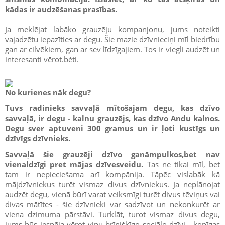
kādas ir audzēšanas prasības.
Ja meklējat labāko grauzēju kompanjonu, jums noteikti
vajadzētu iepazīties ar degu. Šie mazie dzīvnieciņi mīl biedrību
gan ar cilvēkiem, gan ar sev līdzīgajiem. Tos ir viegli audzēt un
interesanti vērot.bėti.
No kurienes nāk degu?
Tuvs radinieks savvaļā mītošajam degu, kas dzīvo
savvaļā, ir degu - kalnu grauzējs, kas dzīvo Andu kalnos.
Degu sver aptuveni 300 gramus un ir ļoti kustīgs un
dzīvīgs dzīvnieks.
Savvaļā šie grauzēji dzīvo ganāmpulkos,bet nav
vienaldzīgi pret mājas dzīvesveidu.
Tas ne tikai mīl, bet
tam ir nepieciešama arī kompānija. Tāpēc vislabāk kā
mājdzīvniekus turēt vismaz divus dzīvniekus. Ja neplānojat
audzēt degu, vienā būrī varat veiksmīgi turēt divus tēviņus vai
divas mātītes - šie dzīvnieki var sadzīvot un nekonkurēt ar
viena dzimuma pārstāvi. Turklāt, turot vismaz divus degu,
jums būs iespēja vērot viņu brīnišķīgo sociālo dzīvi - kopīgas