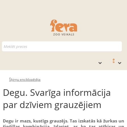
ZOO VEIKALS
0
Šķirņu enciklopēdija
Degu. Svarīga informācija
par dzīviem grauzējiem
Degu ir mazs, kustīgs grauzējs. Tas izskatās kā žurkas un
šinšillas kombinācija. Izlasiet, ar ko tas atšķiras un