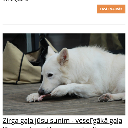
LASĪT VAIRĀK
Zirga gaļa jūsu sunim - veselīgākā gaļa