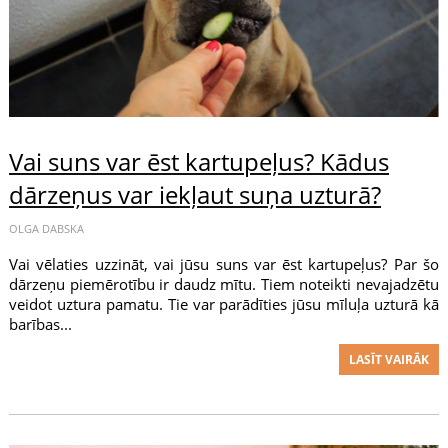
Vai suns var ēst kartupeļus? Kādus
dārzeņus var iekļaut suņa uzturā?
OLGA DABSKA
Vai vēlaties uzzināt, vai jūsu suns var ēst kartupeļus? Par šo
dārzeņu piemērotību ir daudz mītu. Tiem noteikti nevajadzētu
veidot uztura pamatu. Tie var parādīties jūsu mīluļa uzturā kā
barības...
LASĪT VAIRĀK