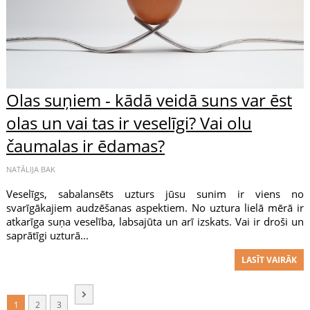
Olas suņiem - kādā veidā suns var ēst
olas un vai tas ir veselīgi? Vai olu
čaumalas ir ēdamas?
NATĀLIJA BAK
Veselīgs, sabalansēts uzturs jūsu sunim ir viens no
svarīgākajiem audzēšanas aspektiem. No uztura lielā mērā ir
atkarīga suņa veselība, labsajūta un arī izskats. Vai ir droši un
saprātīgi uzturā...
LASĪT VAIRĀK
1
2
3