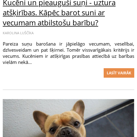
Kucēni un pieauguši suņi - uztura
atšķirības. Kāpēc barot suni ar
vecumam atbilstošu barību?
KAROLINA LUŠČĪKA
Pareiza suņu barošana ir jāpielāgo vecumam, veselībai,
dzīvesveidam un pat šķirnei. Tomēr vissvarīgākais kritērijs ir
vecums. Kucēniem ir atšķirīgas prasības attiecībā uz barības
vielām nekā...
LASĪT VAIRĀK