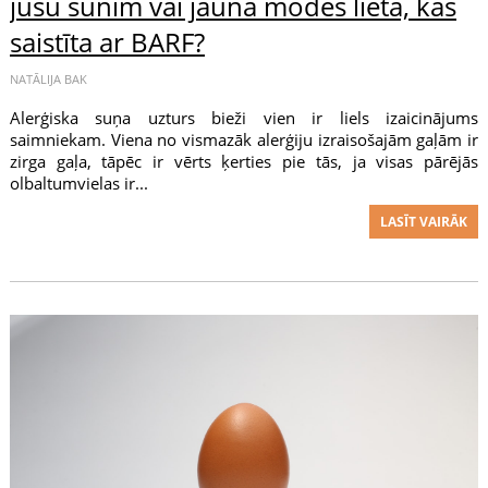
jūsu sunim vai jauna modes lieta, kas
saistīta ar BARF?
NATĀLIJA BAK
Alerģiska suņa uzturs bieži vien ir liels izaicinājums
saimniekam. Viena no vismazāk alerģiju izraisošajām gaļām ir
zirga gaļa, tāpēc ir vērts ķerties pie tās, ja visas pārējās
olbaltumvielas ir...
LASĪT VAIRĀK