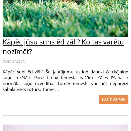
Kāpēc jūsu suns ēd zāli? Ko tas varētu
nozīmēt?
OLGA DABSKA
Kāpēc suņi ēd zāli? Šo jautājumu uzdod daudzi četrkājaino
suņu turētāji. Parasti nav iemesla bažām. Zāles ēšana ir
normāla suņu uzvedība. Tomēr iemesls var būt nepareizi
sabalansēts uzturs. Tomēr...
LASĪT VAIRĀK