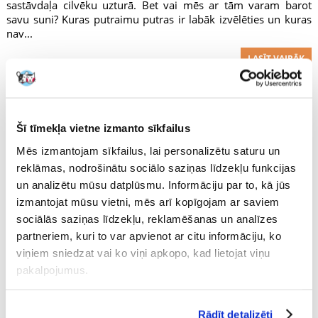
sastāvdaļa cilvēku uzturā. Bet vai mēs ar tām varam barot
savu suni? Kuras putraimu putras ir labāk izvēlēties un kuras
nav...
LASĪT VAIRĀK
Šī tīmekļa vietne izmanto sīkfailus
Mēs izmantojam sīkfailus, lai personalizētu saturu un
reklāmas, nodrošinātu sociālo saziņas līdzekļu funkcijas
un analizētu mūsu datplūsmu. Informāciju par to, kā jūs
izmantojat mūsu vietni, mēs arī kopīgojam ar saviem
sociālās saziņas līdzekļu, reklamēšanas un analīzes
partneriem, kuri to var apvienot ar citu informāciju, ko
viņiem sniedzat vai ko viņi apkopo, kad lietojat viņu
pakalpojumus.
Rādīt detalizēti