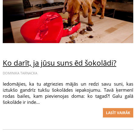
Ko darīt, ja jūsu suns ēd šokolādi?
DOMINIKA TARNACKA
Iedomājies, ka tu atgriezies mājās un redzi savu suni, kas
iztukšo gandrīz tukšu šokolādes iepakojumu. Tavā ķermenī
rodas bailes, kam pievienojas doma: ko tagad?! Galu galā
šokolāde ir inde...
LASĪT VAIRĀK