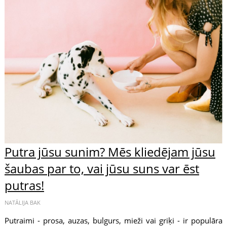
Putra jūsu sunim? Mēs kliedējam jūsu
šaubas par to, vai jūsu suns var ēst
putras!
NATĀLIJA BAK
Putraimi - prosa, auzas, bulgurs, mieži vai griķi - ir populāra