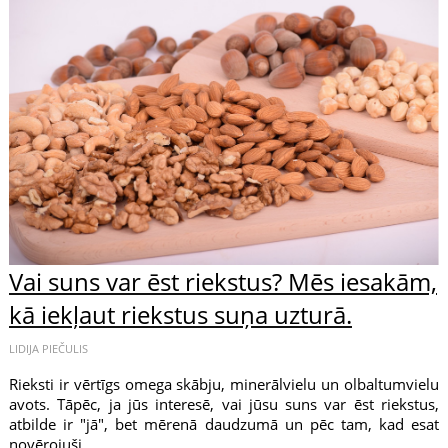
Vai suns var ēst riekstus? Mēs iesakām,
kā iekļaut riekstus suņa uzturā.
LIDIJA PIEČULIS
Rieksti ir vērtīgs omega skābju, minerālvielu un olbaltumvielu
avots. Tāpēc, ja jūs interesē, vai jūsu suns var ēst riekstus,
atbilde ir "jā", bet mērenā daudzumā un pēc tam, kad esat
novērojuši,...