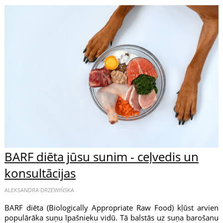
BARF diēta jūsu sunim - ceļvedis un
konsultācijas
ALEKSANDRA DRZEWIŃSKA
BARF diēta (Biologically Appropriate Raw Food) kļūst arvien
populārāka suņu īpašnieku vidū. Tā balstās uz suņa barošanu