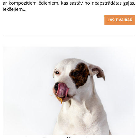
ar kompozītiem ēdieniem, kas sastāv no neapstrādātas gaļas,
iekšējiem...
LASĪT VAIRĀK