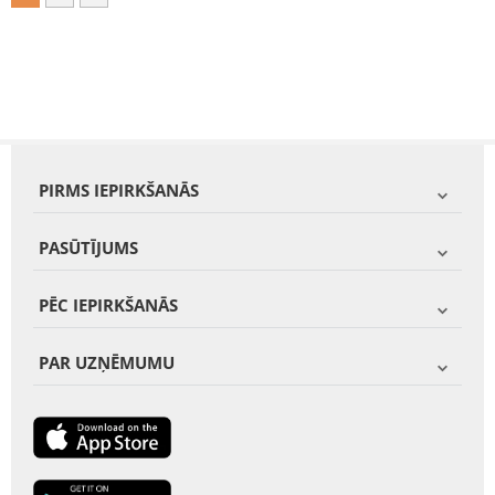
PIRMS IEPIRKŠANĀS
PASŪTĪJUMS
PĒC IEPIRKŠANĀS
PAR UZŅĒMUMU