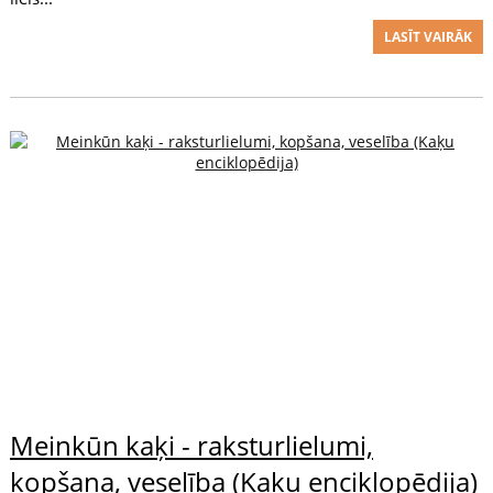
LASĪT VAIRĀK
Meinkūn kaķi - raksturlielumi,
kopšana, veselība (Kaķu enciklopēdija)