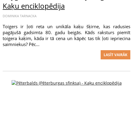
Kaķu enciklopēdija
DOMINIKA TARNACKA
Toigers ir ļoti reta un unikāla kaķu šķirne, kas radusies
pagājušā gadsimta 80. gadu beigās. Kāds raksturs piemīt
toigera kaķim, kāda ir tā cena un kāpēc tas tik ļoti iepriecina
saimniekus? Pēc...
LASĪT VAIRĀK