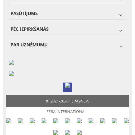
PASŪTĪJUMS
PĒC IEPIRKŠANĀS
PAR UZŅĒMUMU
© 2021-2026 FERA24.LV.
FERA INTERNATIONAL: