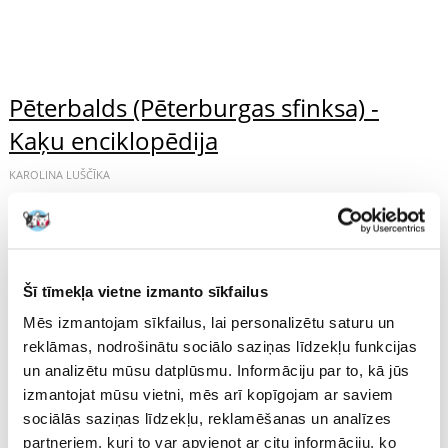
Pēterbalds (Pēterburgas sfinksa) -
Kaķu enciklopēdija
KAROLINA LUŠČĪKA
Jauna kaķu šķirne, kas radusies, krustojot austrumu kaķus ar
Dinkas sfinksiem un Siamiešu kaķiem. Pēterbaļķi ir neparasti
ne tikai ar savu īpatnējo kažoku - vai tā trūkumu -, bet arī ar
savu...
Šī tīmekļa vietne izmanto sīkfailus
LASĪT VAIRĀK
Mēs izmantojam sīkfailus, lai personalizētu saturu un
reklāmas, nodrošinātu sociālo saziņas līdzekļu funkcijas
un analizētu mūsu datplūsmu. Informāciju par to, kā jūs
izmantojat mūsu vietni, mēs arī kopīgojam ar saviem
sociālās saziņas līdzekļu, reklamēšanas un analīzes
partneriem, kuri to var apvienot ar citu informāciju, ko