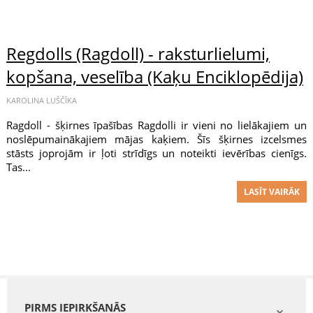
Regdolls (Ragdoll) - raksturlielumi,
kopšana, veselība (Kaķu Enciklopēdija)
KAROLINA LUŠČĪKA
Ragdoll - šķirnes īpašības Ragdolli ir vieni no lielākajiem un
noslēpumainākajiem mājas kaķiem. Šīs šķirnes izcelsmes
stāsts joprojām ir ļoti strīdīgs un noteikti ievērības cienīgs.
Tas...
LASĪT VAIRĀK
PIRMS IEPIRKŠANĀS