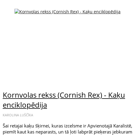
Kornvolas rekss (Cornish Rex) - Kaķu
enciklopēdija
KAROLINA LUŠČĪKA
Šai retajai kaķu šķirnei, kuras izcelsme ir Apvienotajā Karalistē,
piemīt kaut kas neparasts, un tā ļoti labprāt pieķeras jebkuram