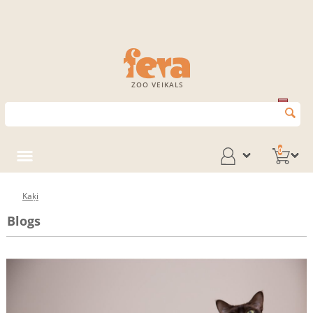
ZOO VEIKALS
0
Kaķi
Blogs