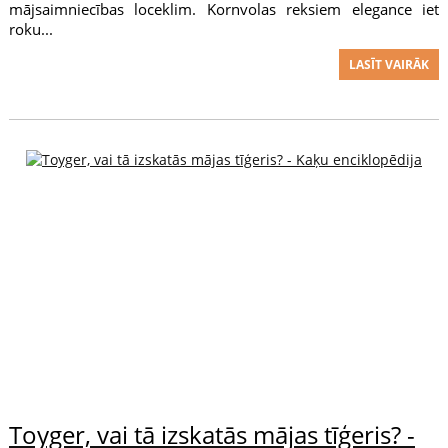
mājsaimniecības loceklim. Kornvolas reksiem elegance iet
roku...
LASĪT VAIRĀK
Toyger, vai tā izskatās mājas tīģeris? -