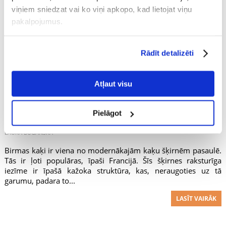
viņiem sniedzat vai ko viņi apkopo, kad lietojat viņu
pakalpojumus.
Rādīt detalizēti
Atļaut visu
Birmas kaķis - šķirnes iezīmes
Pielāgot
LAURA BUGANSKA
Birmas kaķi ir viena no modernākajām kaķu šķirnēm pasaulē.
Tās ir ļoti populāras, īpaši Francijā. Šīs šķirnes raksturīga
iezīme ir īpašā kažoka struktūra, kas, neraugoties uz tā
garumu, padara to...
LASĪT VAIRĀK