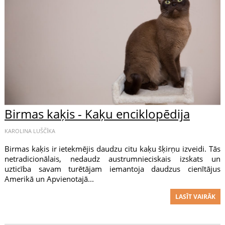
Birmas kaķis - Kaķu enciklopēdija
KAROLINA LUŠČĪKA
Birmas kaķis ir ietekmējis daudzu citu kaķu šķirņu izveidi. Tās
netradicionālais, nedaudz austrumnieciskais izskats un
uzticība savam turētājam iemantoja daudzus cienītājus
Amerikā un Apvienotajā...
LASĪT VAIRĀK