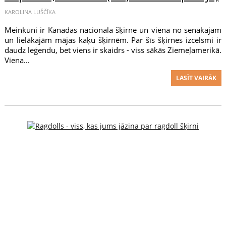
KAROLINA LUŠČĪKA
Meinkūni ir Kanādas nacionālā šķirne un viena no senākajām
un lielākajām mājas kaķu šķirnēm. Par šīs šķirnes izcelsmi ir
daudz leģendu, bet viens ir skaidrs - viss sākās Ziemeļamerikā.
Viena...
LASĪT VAIRĀK