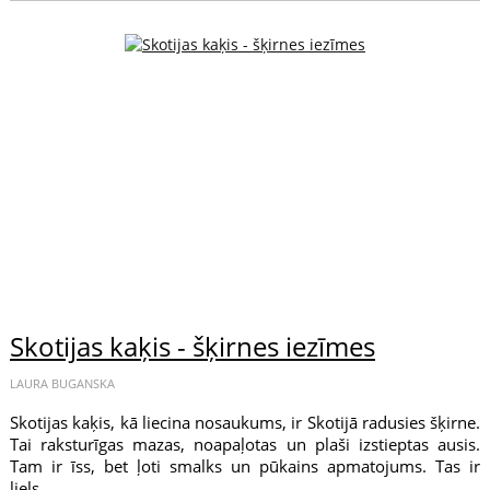
Skotijas kaķis - šķirnes iezīmes
LAURA BUGANSKA
Skotijas kaķis, kā liecina nosaukums, ir Skotijā radusies šķirne.
Tai raksturīgas mazas, noapaļotas un plaši izstieptas ausis.
Tam ir īss, bet ļoti smalks un pūkains apmatojums. Tas ir
liels...