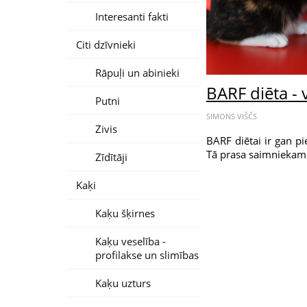
Interesanti fakti
Citi dzīvnieki
Rāpuļi un abinieki
BARF diēta - 
Putni
SIMONS VIŠČS
Zivis
BARF diētai ir gan pie
Tā prasa saimniekam r
Zīdītāji
Kaķi
Kaķu šķirnes
Kaķu veselība -
profilakse un slimības
Kaķu uzturs