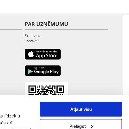
PAR UZŅĒMUMU
Par mums
Kontakti
Atļaut visu
s līdzekļu
mēs arī
Pielāgot