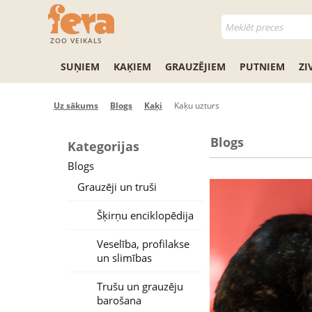
ZOO VEIKALS
SUŅIEM
KAĶIEM
GRAUZĒJIEM
PUTNIEM
ZI
Uz sākums
Blogs
Kaķi
Kaķu uzturs
Blogs
Kategorijas
Blogs
Grauzēji un truši
Šķirņu enciklopēdija
Veselība, profilakse
un slimības
Trušu un grauzēju
barošana