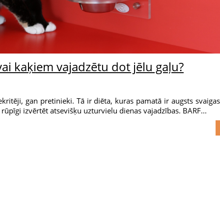
vai kaķiem vajadzētu dot jēlu gaļu?
kritēji, gan pretinieki. Tā ir diēta, kuras pamatā ir augsts svaigas
ūpīgi izvērtēt atsevišķu uzturvielu dienas vajadzības. BARF...