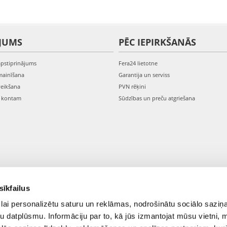
JUMS
PĒC IEPIRKŠANĀS
apstiprinājums
Fera24 lietotne
mainīšana
Garantija un serviss
veikšana
PVN rēķini
s kontam
Sūdzības un preču atgriešana
sīkfailus
lai personalizētu saturu un reklāmas, nodrošinātu sociālo saziņa
u datplūsmu. Informāciju par to, kā jūs izmantojat mūsu vietni, 