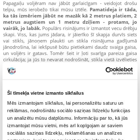
Papagaiļu voljēram nav jābūt garlaicīgam - veidojot drošu
telpu, mūs ierobežo tikai mūsu iztēle.
Pamatideja ir tāda,
ka tās izmēriem jābūt ne mazāk kā 2 metrus platiem, 2
metrus augstiem un 1 metru dziļiem - protams, jo
vairāk, jo labāk.
Populārs risinājums ir izmantot vecu drēbju
skapi. Viss, kas jums jādara, ir jāierīko šī skapja durvīs siets
vai stikls, jānoņem plaukti un stikla risinājuma gadījumā
jānodrošina, lai iekšpusē būtu pietiekami daudz svaiga gaisa,
un voljērs ir gatavs. Tomēr šeit ir ļoti svarīga pareiza gaisa
cirkulācija; ja jūs to nevarat nodrošināt, stikla vietā izvēlieties
sietu. Neaizmirstiet novietot voljēru tieši saulē, lai putni
varētu patverties ēnā.
Āra voljērs papagaiļiem
Šī tīmekļa vietne izmanto sīkfailus
Mēs izmantojam sīkfailus, lai personalizētu saturu un
reklāmas, nodrošinātu sociālo saziņas līdzekļu funkcijas
Dārza voljērs ir ideāls risinājums lielām, eksotiskām
un analizētu mūsu datplūsmu. Informāciju par to, kā jūs
papagaiļiem, taču to labprāt izmantos arī mazas vijolītes vai
kanārijputniņi. Tas tiem sniegs īstu brīvības sajūtu. Šādā
izmantojat mūsu vietni, mēs arī kopīgojam ar saviem
gadījumā ieteicams izmantot cinkota tērauda voljēru tīklus un
sociālās saziņas līdzekļu, reklamēšanas un analīzes
nodrošināt, ka tie ir izturīgi konstruēti.
Āra voljeriem ir