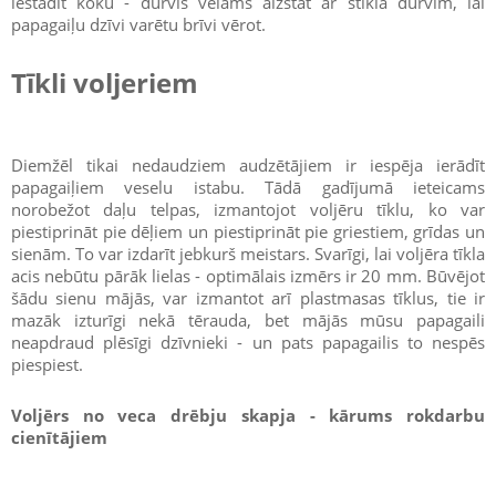
iestādīt koku - durvis vēlams aizstāt ar stikla durvīm, lai
papagaiļu dzīvi varētu brīvi vērot.
Tīkli voljeriem
Diemžēl tikai nedaudziem audzētājiem ir iespēja ierādīt
papagaiļiem veselu istabu. Tādā gadījumā ieteicams
norobežot daļu telpas, izmantojot voljēru tīklu, ko var
piestiprināt pie dēļiem un piestiprināt pie griestiem, grīdas un
sienām. To var izdarīt jebkurš meistars. Svarīgi, lai voljēra tīkla
acis nebūtu pārāk lielas - optimālais izmērs ir 20 mm. Būvējot
šādu sienu mājās, var izmantot arī plastmasas tīklus, tie ir
mazāk izturīgi nekā tērauda, bet mājās mūsu papagaili
neapdraud plēsīgi dzīvnieki - un pats papagailis to nespēs
piespiest.
Voljērs no veca drēbju skapja - kārums rokdarbu
cienītājiem