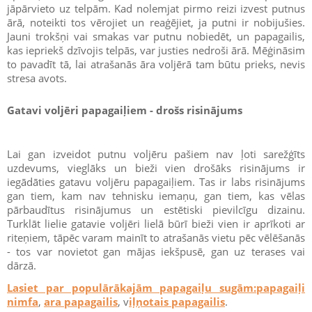
jāpārvieto uz telpām. Kad nolemjat pirmo reizi izvest putnus
ārā, noteikti tos vērojiet un reaģējiet, ja putni ir nobijušies.
Jauni trokšņi vai smakas var putnu nobiedēt, un papagailis,
kas iepriekš dzīvojis telpās, var justies nedroši ārā. Mēģināsim
to pavadīt tā, lai atrašanās āra voljērā tam būtu prieks, nevis
stresa avots.
Gatavi voljēri papagaiļiem - drošs risinājums
Lai gan izveidot putnu voljēru pašiem nav ļoti sarežģīts
uzdevums, vieglāks un bieži vien drošāks risinājums ir
iegādāties gatavu voljēru papagaiļiem. Tas ir labs risinājums
gan tiem, kam nav tehnisku iemaņu, gan tiem, kas vēlas
pārbaudītus risinājumus un estētiski pievilcīgu dizainu.
Turklāt lielie gatavie voljēri lielā būrī bieži vien ir aprīkoti ar
riteņiem, tāpēc varam mainīt to atrašanās vietu pēc vēlēšanās
- tos var novietot gan mājas iekšpusē, gan uz terases vai
dārzā.
Lasiet par populārākajām papagaiļu sugām:papagaiļi
nimfa
,
ara papagailis
, v
iļņotais papagailis
.