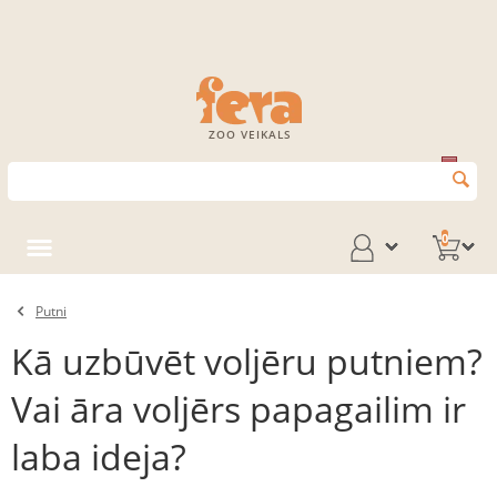
ZOO VEIKALS
0
Putni
Kā uzbūvēt voljēru putniem?
Vai āra voljērs papagailim ir
laba ideja?