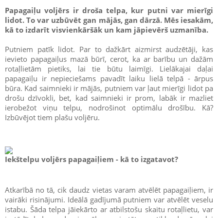
Papagaiļu voljērs ir droša telpa, kur putni var mierīgi
lidot. To var uzbūvēt gan mājās, gan dārzā. Mēs iesakām,
kā to izdarīt visvienkāršāk un kam jāpievērš uzmanība.
Putniem patīk lidot. Par to dažkārt aizmirst audzētāji, kas
ievieto papagaiļus mazā būrī, cerot, ka ar barību un dažām
rotaļlietām pietiks, lai tie būtu laimīgi. Lielākajai daļai
papagaiļu ir nepieciešams pavadīt laiku lielā telpā - ārpus
būra. Kad saimnieki ir mājās, putniem var ļaut mierīgi lidot pa
drošu dzīvokli, bet, kad saimnieki ir prom, labāk ir mazliet
ierobežot viņu telpu, nodrošinot optimālu drošību. Kā?
Izbūvējot tiem plašu voljēru.
Iekštelpu voljērs papagaiļiem - kā to izgatavot?
Atkarībā no tā, cik daudz vietas varam atvēlēt papagaiļiem, ir
vairāki risinājumi. Ideālā gadījumā putniem var atvēlēt veselu
istabu. Šāda telpa jāiekārto ar atbilstošu skaitu rotaļlietu, var