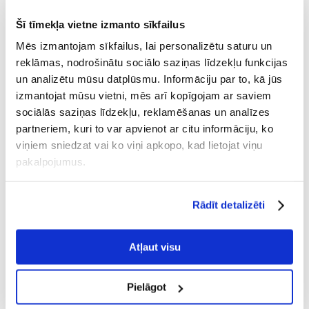
viņiem ir ļoti svarīgi pareizi ēst un sadalīt porcijas, lai
Šī tīmekļa vietne izmanto sīkfailus
nepārēstos. Mini lopiņš apēd tik daudz, cik viņam dodat, pat
ja tā būtu divu dienu porcija.
Mēs izmantojam sīkfailus, lai personalizētu saturu un
reklāmas, nodrošinātu sociālo saziņas līdzekļu funkcijas
Mikomatoze, kalicivīruss, pastereloze un kokcidioze ir
un analizētu mūsu datplūsmu. Informāciju par to, kā jūs
slimības, ar kurām jāsaskaras visiem trušiem. Truši jāvakcinē
saskaņā ar veterinārārsta norādījumiem un tas jādara
izmantojat mūsu vietni, mēs arī kopīgojam ar saviem
regulāri.
sociālās saziņas līdzekļu, reklamēšanas un analīzes
partneriem, kuri to var apvienot ar citu informāciju, ko
To garās un nokarenās ausis var būt problēmu avots, jo tajās
viņiem sniedzat vai ko viņi apkopo, kad lietojat viņu
viegli uzkrājas netīrumi un putekļi, un trusis ne vienmēr spēj
pakalpojumus.
precīzi aizsniegt visus padziļinājumus. Pārmērīga ausu
raustīšana var liecināt par niezi vai ausu infekcijām, kas ir
diezgan izplatītas Mini Lop šķirnes trušiem.
Rādīt detalizēti
Vidējais Mini Lop trušu dzīves ilgums ir 10 gadi. Pareizi kopjot
un barojot, tie ilgi var priecāties par labu veselību.
Atļaut visu
Pielāgot
Aprūpe un uzturs