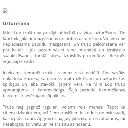
Uzturēšana
Mini Lop truši nav prasīgi attiecībā uz viņu uzturēšanu. Tie
labi tiek galā ar mazgāšanos un tīrības uzturēšanu. Viņiem nav
nepieciešama papildu mazgāšana, un trušu peldināšana var
pat kaitēt - jūs pazemināsiet viņu imunitāti un izraisīsiet
saaukstēšanos, turklāt stresa izraisītās procedūras ietekmēs
viņu vājās sirdis.
Ieteicams ķemmēt trušus vismaz reizi nedēļā. Tas savāks
nokaltušo kažoku, samazinās matu izkrišanu un uzturēs tos
spīdīgus un labā stāvoklī. Jāņem vērā, ka Mini Lop trušu
apmatojums ir ķemmveidīgs. Šajā periodā ķemmēšanas
biežums ir ievērojami jāpalielina.
Truša nagi jāgriež regulāri, vēlams reizi mēnesī. Tāpat kā
citiem dzīvniekiem, arī šiem trusīšiem ir kodols un asinsvadi,
kas izplūst cauri. Apgriežot nagus, jāievēro drošs attālums, lai
nesabojātu šo vietu un neizraisītu asiņošanu.