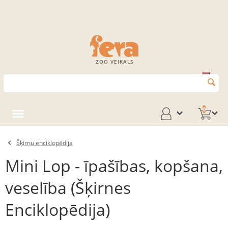
ZOO VEIKALS
0
Šķirņu enciklopēdija
Mini Lop - īpašības, kopšana,
veselība (Šķirnes
Enciklopēdija)