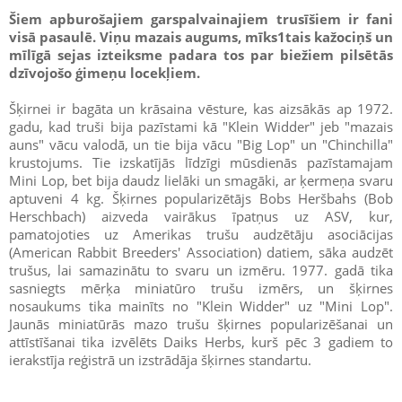
Šiem apburošajiem garspalvainajiem trusīšiem ir fani
visā pasaulē. Viņu mazais augums, mīks1tais kažociņš un
mīlīgā sejas izteiksme padara tos par biežiem pilsētās
dzīvojošo ģimeņu locekļiem.
Šķirnei ir bagāta un krāsaina vēsture, kas aizsākās ap 1972.
gadu, kad truši bija pazīstami kā "Klein Widder" jeb "mazais
auns" vācu valodā, un tie bija vācu "Big Lop" un "Chinchilla"
krustojums. Tie izskatījās līdzīgi mūsdienās pazīstamajam
Mini Lop, bet bija daudz lielāki un smagāki, ar ķermeņa svaru
aptuveni 4 kg. Šķirnes popularizētājs Bobs Heršbahs (Bob
Herschbach) aizveda vairākus īpatņus uz ASV, kur,
pamatojoties uz Amerikas trušu audzētāju asociācijas
(American Rabbit Breeders' Association) datiem, sāka audzēt
trušus, lai samazinātu to svaru un izmēru. 1977. gadā tika
sasniegts mērķa miniatūro trušu izmērs, un šķirnes
nosaukums tika mainīts no "Klein Widder" uz "Mini Lop".
Jaunās miniatūrās mazo trušu šķirnes popularizēšanai un
attīstīšanai tika izvēlēts Daiks Herbs, kurš pēc 3 gadiem to
ierakstīja reģistrā un izstrādāja šķirnes standartu.