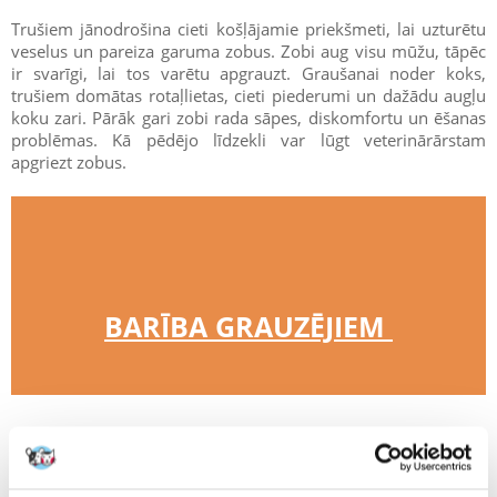
Trušiem jānodrošina cieti košļājamie priekšmeti, lai uzturētu
veselus un pareiza garuma zobus. Zobi aug visu mūžu, tāpēc
ir svarīgi, lai tos varētu apgrauzt. Graušanai noder koks,
trušiem domātas rotaļlietas, cieti piederumi un dažādu augļu
koku zari. Pārāk gari zobi rada sāpes, diskomfortu un ēšanas
problēmas. Kā pēdējo līdzekli var lūgt veterinārārstam
apgriezt zobus.
BARĪBA GRAUZĒJIEM 
Veselība
Mini Lops, tāpat kā citi truši, ir jutīgs pret aukstumu. Tie ātri
atdziest un kļūst vāji. Tie cieš arī no aptaukošanās, tāpēc