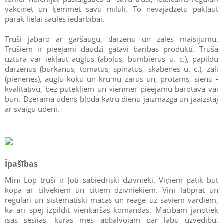
vakcinēt un ķemmēt savu mīluli. To nevajadzētu pakļaut
pārāk lielai saules iedarbībai.
Truši jābaro ar garšaugu, dārzeņu un zāles maisījumu.
Trušiem ir pieejami daudzi gatavi barības produkti. Truša
uzturā var iekļaut augļus (ābolus, bumbierus u. c.), papildu
dārzeņus (burkānus, tomātus, spinātus, skābenes u. c.), zāli
(pienenes), augļu koku un krūmu zarus un, protams, sienu -
kvalitatīvu, bez putekļiem un vienmēr pieejamu barotavā vai
būrī. Dzeramā ūdens bļoda katru dienu jāizmazgā un jāaizstāj
ar svaigu ūdeni.
Īpašības
Mini Lop truši ir ļoti sabiedriski dzīvnieki. Viņiem patīk būt
kopā ar cilvēkiem un citiem dzīvniekiem. Viņi labprāt un
regulāri un sistemātiski mācās un reaģē uz saviem vārdiem,
kā arī spēj izpildīt vienkāršas komandas. Mācībām jānotiek
īsās sesijās, kurās mēs apbalvojam par labu uzvedību.