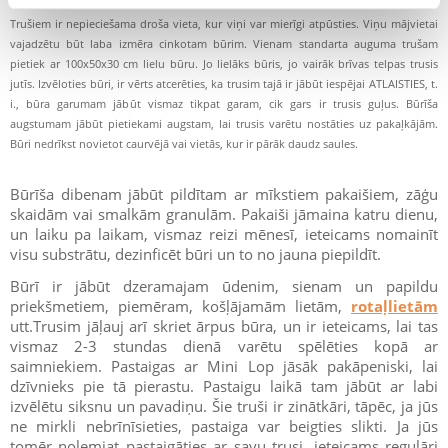
Trušiem ir nepieciešama droša vieta, kur viņi var mierīgi atpūsties. Viņu mājvietai
vajadzētu būt laba izmēra cinkotam būrim. Vienam standarta auguma trušam
pietiek ar 100x50x30 cm lielu būru. Jo lielāks būris, jo vairāk brīvas telpas trusis
jutīs. Izvēloties būri, ir vērts atcerēties, ka trusim tajā ir jābūt iespējai ATLAISTIES, t.
i., būra garumam jābūt vismaz tikpat garam, cik gars ir trusis guļus. Būrīša
augstumam jābūt pietiekami augstam, lai trusis varētu nostāties uz pakaļkājām.
Būri nedrīkst novietot caurvējā vai vietās, kur ir pārāk daudz saules.
Būrīša dibenam jābūt pildītam ar mīkstiem pakaišiem, zāģu
skaidām vai smalkām granulām. Pakaiši jāmaina katru dienu,
un laiku pa laikam, vismaz reizi mēnesī, ieteicams nomainīt
visu substrātu, dezinficēt būri un to no jauna piepildīt.
Būrī ir jābūt dzeramajam ūdenim, sienam un papildu
priekšmetiem, piemēram, košļājamām lietām,
rotaļlietām
utt.Trusim jāļauj arī skriet ārpus būra, un ir ieteicams, lai tas
vismaz 2-3 stundas dienā varētu spēlēties kopā ar
saimniekiem. Pastaigas ar Mini Lop jāsāk pakāpeniski, lai
dzīvnieks pie tā pierastu. Pastaigu laikā tam jābūt ar labi
izvēlētu siksnu un pavadiņu. Šie truši ir zinātkāri, tāpēc, ja jūs
ne mirkli nebrīnīsieties, pastaiga var beigties slikti. Ja jūs
tomēr nolemjat pastaigāties ar savu trusi, ieteicams regulāri