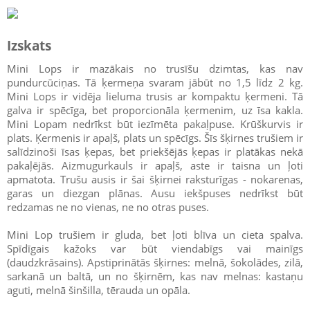
Izskats
Mini Lops ir mazākais no trusīšu dzimtas, kas nav
pundurcūciņas. Tā ķermeņa svaram jābūt no 1,5 līdz 2 kg.
Mini Lops ir vidēja lieluma trusis ar kompaktu ķermeni. Tā
galva ir spēcīga, bet proporcionāla ķermenim, uz īsa kakla.
Mini Lopam nedrīkst būt iezīmēta pakaļpuse. Krūškurvis ir
plats. Ķermenis ir apaļš, plats un spēcīgs. Šīs šķirnes trušiem ir
salīdzinoši īsas ķepas, bet priekšējās ķepas ir platākas nekā
pakaļējās. Aizmugurkauls ir apaļš, aste ir taisna un ļoti
apmatota. Trušu ausis ir šai šķirnei raksturīgas - nokarenas,
garas un diezgan plānas. Ausu iekšpuses nedrīkst būt
redzamas ne no vienas, ne no otras puses.
Mini Lop trušiem ir gluda, bet ļoti blīva un cieta spalva.
Spīdīgais kažoks var būt viendabīgs vai mainīgs
(daudzkrāsains). Apstiprinātās šķirnes: melnā, šokolādes, zilā,
sarkanā un baltā, un no šķirnēm, kas nav melnas: kastaņu
aguti, melnā šinšilla, tērauda un opāla.