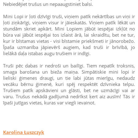
Nebiedējiet trušus un nepaaugstiniet balsi.
Mini Lopi ir ļoti dzīvīgi truši, viņiem patīk nekārtības un viņi ir
ļoti ziņkārīgi, viņiem visur ir jāieskatās. Viņiem patīk lēkāt un
stundām skriet apkārt. Mini Lopiem jābūt iespējai izkļūt no
būra vai jābūt iespējai tos izlaist ārā, lai skraidītu, bet ne tur,
kur ir bīstamas vietas - visi bīstamie priekšmeti ir jānorobežo.
Īpaša uzmanība jāpievērš augiem, kad truši ir brīvībā, jo
lielākā daļa istabas augu trušiem ir indīgi.
Truši pēc dabas ir nedroši un bailīgi. Tiem nepatīk troksnis,
smaga barošana un bieža maiņa. Simpātiskie mini lopi ir
lieliski ģimenes draugi, un tie labi jūtas mierīgu, nedaudz
vecāku bērnu ģimenē, kuri spēj respektēt dzīvnieka telpu.
Trušiem patīk apskāvieni un glāsti, bet ne uzmācīgi vai ar
varu. Trušus nekādā gadījumā nedrīkst ķert aiz ausīm! Tās ir
īpaši jutīgas vietas, kuras var viegli ievainot.
Karolina Łuszczyk