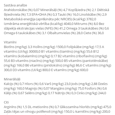
Sastāva analīze
Arahidonskābe (%) 0,07 Minerālsāļi (%) 4,7 Kopšķiedra (%) 2,1 Diētiskā
šķiedrviela (%) 7,3 EPA+DHA (%) 0,3 Tauki (%) 16,0 Linolskābe (%) 2,9
Metaboliskā enerģija (aprēķināta pēc NRC85) (kcal/kg) 3782,0
Izmērāma enerģētiskā vērtība (kcal/kg) 4040,0 Mitrums (%) 8,0 Bez
slāpekļa ekstrakcijas vielas (NFE) (%) 41,2 Omega 3 taukskābes (%) 0,6
Omega 6 taukskābes (%) 3,1 Olbaltumvielas (%) 28,0 Ciete (%) 36,0
Vitamīni
Biotīns (mg/kg) 3,3 Holīns (mg/kg) 1500,0 Folijskābe (mg/kg) 17,5 A
vitamīns (UI/kg) 30000,0 B1 vitamīns (tiamīns) (mg/kg) 55,6 B12
vitamīns (kobalamīns) (mg/kg) 0,17 B2 vitamīns (riboflavīns) (mg/kg)
55,6 B3 vitamīns (niacīns) (mg/kg) 500,0 B5 vitamīns (pantotēnskābe)
(mg/kg) 166,0 B6 vitamīns (piridoksīns) (mg/kg) 86,6 C vitamīns (mg/kg)
300,0 D3 vitamīns (UI/kg) 800,0 E vitamīns (mg/kg) 600,0
Minerālsāļi
Kalcijs (%) 0,7 Hlors (%) 0,6 Varš (mg/kg) 23,0 Jods (mg/kg) 2,88 Dzelzs
(mg/kg) 160,0 Magnijs (%) 0,07 Mangāns (mg/kg) 75,0 Fosfors (%) 0,6
Kālijs (%) 0,67 Selēns (mg/kg) 0,17 Nātrijs (%) 0,3 Cinks (mg/kg) 244,0
Citi
Arginīns (%) 1,5 DL-metionīns (%) 0,7 Glikozamīna hlorīds (mg/kg) 475,0
Zaļās tējas un vīnogu polifenoli (mg/kg) 150,0 L-karnitīns (mg/kg) 200,0