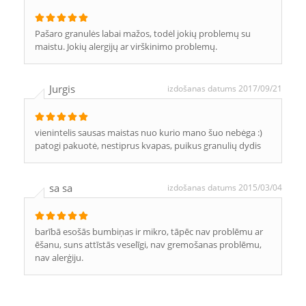
Pašaro granulės labai mažos, todėl jokių problemų su
maistu. Jokių alergijų ar virškinimo problemų.
Jurgis
izdošanas datums 2017/09/21
vienintelis sausas maistas nuo kurio mano šuo nebėga :)
patogi pakuotė, nestiprus kvapas, puikus granulių dydis
sa sa
izdošanas datums 2015/03/04
barībā esošās bumbiņas ir mikro, tāpēc nav problēmu ar
ēšanu, suns attīstās veselīgi, nav gremošanas problēmu,
nav alerģiju.