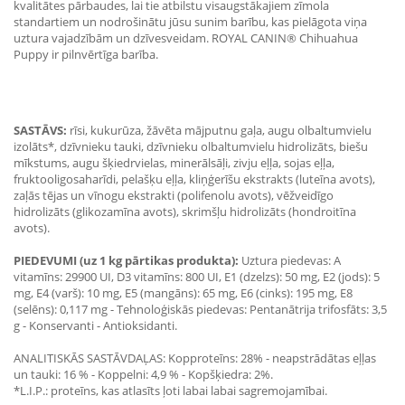
kvalitātes pārbaudes, lai tie atbilstu visaugstākajiem zīmola
standartiem un nodrošinātu jūsu sunim barību, kas pielāgota viņa
uztura vajadzībām un dzīvesveidam. ROYAL CANIN® Chihuahua
Puppy ir pilnvērtīga barība.
SASTĀVS:
rīsi, kukurūza, žāvēta mājputnu gaļa, augu olbaltumvielu
izolāts*, dzīvnieku tauki, dzīvnieku olbaltumvielu hidrolizāts, biešu
mīkstums, augu šķiedrvielas, minerālsāļi, zivju eļļa, sojas eļļa,
fruktooligosaharīdi, pelašķu eļļa, kliņģerīšu ekstrakts (luteīna avots),
zaļās tējas un vīnogu ekstrakti (polifenolu avots), vēžveidīgo
hidrolizāts (glikozamīna avots), skrimšļu hidrolizāts (hondroitīna
avots).
PIEDEVUMI (uz 1 kg pārtikas produkta):
Uztura piedevas: A
vitamīns: 29900 UI, D3 vitamīns: 800 UI, E1 (dzelzs): 50 mg, E2 (jods): 5
mg, E4 (varš): 10 mg, E5 (mangāns): 65 mg, E6 (cinks): 195 mg, E8
(selēns): 0,117 mg - Tehnoloģiskās piedevas: Pentanātrija trifosfāts: 3,5
g - Konservanti - Antioksidanti.
ANALITISKĀS SASTĀVDAĻAS: Kopproteīns: 28% - neapstrādātas eļļas
un tauki: 16 % - Koppelni: 4,9 % - Kopšķiedra: 2%.
*L.I.P.: proteīns, kas atlasīts ļoti labai labai sagremojamībai.