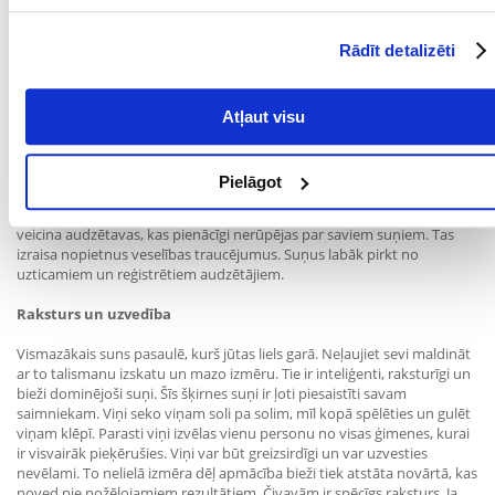
vai somā ir pamatota. To mikroskopiskais izmērs padara tos
neaizsargātus pret saplosīšanu pūlī. Tie slikti panes ekstrēmas
Rādīt detalizēti
temperatūras - tie ir pakļauti straujai pārkaršanai un pārdzesēšanai.
Šiem suņiem raksturīga neaugoša fontanēla. Bieži vien saimnieki
iemāca suņiem apmierināt savas vajadzības pakaišu kastītē, kas
viņiem var būt ērti, bet atņem sunim ikdienas pastaigu prieku.
Atļaut visu
Pastaigu laikā suņi ne tikai apmierina fizioloģiskās vajadzības, bet arī
apgūst kontaktus ar citiem cilvēkiem, dzīvniekiem un iepazīst
apkārtējo pasauli. Tā kā suņa organisms ir mazs, nevajadzētu pārāk
Pielāgot
zemu novērtēt jebkādus satraucošus simptomus, kas saistīti ar tā
veselību un pareizu funkcionēšanu. Pieaugošā šķirnes popularitāte
veicina audzētavas, kas pienācīgi nerūpējas par saviem suņiem. Tas
izraisa nopietnus veselības traucējumus. Suņus labāk pirkt no
uzticamiem un reģistrētiem audzētājiem.
Raksturs un uzvedība
Vismazākais suns pasaulē, kurš jūtas liels garā. Neļaujiet sevi maldināt
ar to talismanu izskatu un mazo izmēru. Tie ir inteliģenti, raksturīgi un
bieži dominējoši suņi. Šīs šķirnes suņi ir ļoti piesaistīti savam
saimniekam. Viņi seko viņam soli pa solim, mīl kopā spēlēties un gulēt
viņam klēpī. Parasti viņi izvēlas vienu personu no visas ģimenes, kurai
ir visvairāk pieķērušies. Viņi var būt greizsirdīgi un var uzvesties
nevēlami. To nelielā izmēra dēļ apmācība bieži tiek atstāta novārtā, kas
noved pie nožēlojamiem rezultātiem. Čivavām ir spēcīgs raksturs. Ja