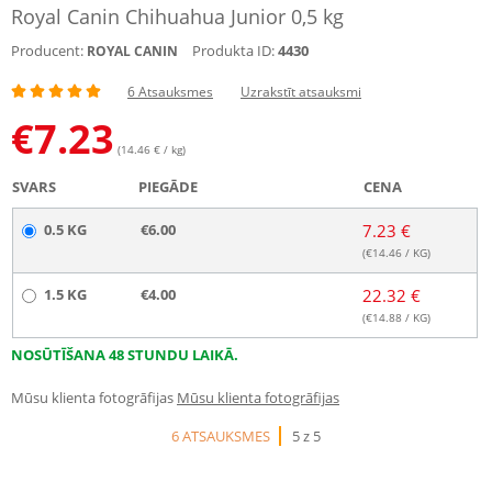
Royal Canin Chihuahua Junior 0,5 kg
Producent:
Produkta ID:
4430
ROYAL CANIN
6 Atsauksmes
Uzrakstīt atsauksmi
€
7.23
(14.46 € / kg)
SVARS
PIEGĀDE
CENA
0.5 KG
€6.00
7.23 €
(€
14.46
/ KG)
1.5 KG
€4.00
22.32 €
(€
14.88
/ KG)
NOSŪTĪŠANA 48 STUNDU LAIKĀ.
Mūsu klienta fotogrāfijas
Mūsu klienta fotogrāfijas
6 ATSAUKSMES
5 z 5