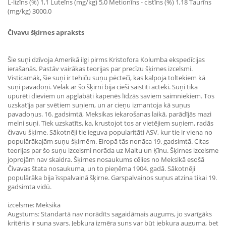
L-lizīns (%) 1,1 Luteīns (mg/kg) 5,0 Metionīns - cistīns (%) 1,18 Taurīns
(mg/kg) 3000,0
Čivavu šķirnes apraksts
Šie suņi dzīvoja Amerikā ilgi pirms Kristofora Kolumba ekspedīcijas
ierašanās. Pastāv vairākas teorijas par precīzu šķirnes izcelsmi.
Visticamāk, šie suņi ir tehiču suņu pēcteči, kas kalpoja toltekiem kā
suņi pavadoņi. Vēlāk ar šo šķirni bija cieši saistīti acteki. Suņi tika
upurēti dieviem un apglabāti kapenēs līdzās saviem saimniekiem. Tos
uzskatīja par svētiem suņiem, un ar cieņu izmantoja kā suņus
pavadoņus. 16. gadsimtā, Meksikas iekarošanas laikā, parādījās mazi
melni suņi. Tiek uzskatīts, ka, krustojot tos ar vietējiem suņiem, radās
čivavu šķirne. Sākotnēji tie ieguva popularitāti ASV, kur tie ir viena no
populārākajām suņu šķirnēm. Eiropā tās nonāca 19. gadsimtā. Citas
teorijas par šo suņu izcelsmi norāda uz Maltu un Ķīnu. Šķirnes izcelsme
joprojām nav skaidra. Šķirnes nosaukums cēlies no Meksikā esošā
Čivavas štata nosaukuma, un to pieņēma 1904. gadā. Sākotnēji
populārāka bija īsspalvainā šķirne. Garspalvainos suņus atzina tikai 19.
gadsimta vidū.
izcelsme: Meksika
Augstums: Standartā nav norādīts sagaidāmais augums, jo svarīgāks
kritērijs ir suņa svars. Jebkura izmēra suns var būt jebkura auguma, bet