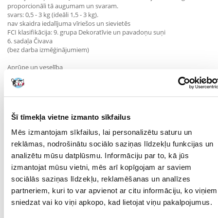
proporcionāli tā augumam un svaram.
svars: 0,5 - 3 kg (ideāli 1,5 - 3 kg).
nav skaidra iedalījuma vīriešos un sievietēs
FCI klasifikācija: 9. grupa Dekoratīvie un pavadoņu suņi
6. sadaļa Čivava
(bez darba izmēģinājumiem)
Aprūpe un veselība
Mazā izmēra dēļ kopšana nav apgrūtinoša. Suņiem ir divas
apmatojuma šķirnes - garspalvains un īsspalvains. Abi prasa regulāru
suku tīrīšanu, lai noņemtu atmirušos matus. Garspalvainiem suņiem
peldes laikā ir nepieciešama lielāka uzmanība, ir svarīgi rūpīgi ķemmēt
Šī tīmekļa vietne izmanto sīkfailus
kažoku un var pievienot kondicionieri. Turklāt gariem matiem
nepieciešams ilgāks žāvēšanas laiks. Nagus nepieciešams apgriezt, jo
Mēs izmantojam sīkfailus, lai personalizētu saturu un
tie nepietiekami nolietojas ikdienas fiziskās slodzes dēļ. Īpaša
reklāmas, nodrošinātu sociālo saziņas līdzekļu funkcijas un
uzmanība jāpievērš zobiem, jo šīs šķirnes suņiem ir nosliece uz
zobakmens veidošanos. Nepieciešama ikdienas zobu profilakse un
analizētu mūsu datplūsmu. Informāciju par to, kā jūs
regulāras pārbaudes. Ēšanas laikā viņi var būt izvēlīgi, kas vēl vairāk
izmantojat mūsu vietni, mēs arī kopīgojam ar saviem
saasinās, ja viņus pārāk lutina ar izsmalcinātiem ēdieniem un
sociālās saziņas līdzekļu, reklamēšanas un analīzes
gardumiem. Bieži vien šīs šķirnes suņi kļūst par upuriem, ja tos nēsā
somās. Daži saimnieki atņem saviem suņiem fiziskās aktivitātes tik lielā
partneriem, kuri to var apvienot ar citu informāciju, ko viņiem
mērā, ka suņiem rodas locītavu problēmas vai pat muskuļu atrofija.
sniedzat vai ko viņi apkopo, kad lietojat viņu pakalpojumus.
Atņemot sunim kustību un palutinot to ar kārumiem, tas ātri noved
pie aptaukošanās. Protams, daudzos gadījumos suņa nēsāšana rokās