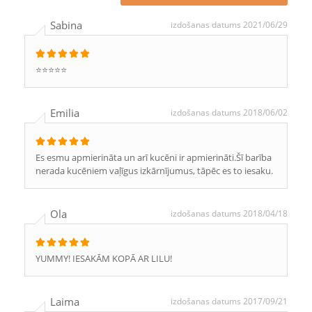
Sabina
izdošanas datums 2021/06/29
⭐️⭐️⭐️⭐️⭐️
Emilia
izdošanas datums 2018/06/02
Es esmu apmierināta un arī kucēni ir apmierināti.Šī barība
nerada kucēniem vaļīgus izkārnījumus, tāpēc es to iesaku.
Ola
izdošanas datums 2018/04/18
YUMMY! IESAKĀM KOPĀ AR LILU!
Laima
izdošanas datums 2017/09/21