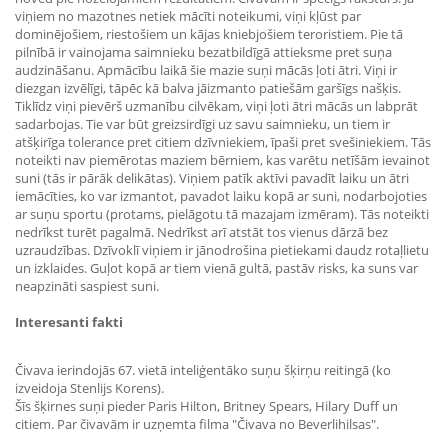
viņiem no mazotnes netiek mācīti noteikumi, viņi kļūst par
dominējošiem, riestošiem un kājas kniebjošiem teroristiem. Pie tā
pilnībā ir vainojama saimnieku bezatbildīgā attieksme pret suņa
audzināšanu. Apmācību laikā šie mazie suņi mācās ļoti ātri. Viņi ir
diezgan izvēlīgi, tāpēc kā balva jāizmanto patiešām garšīgs našķis.
Tiklīdz viņi pievērš uzmanību cilvēkam, viņi ļoti ātri mācās un labprāt
sadarbojas. Tie var būt greizsirdīgi uz savu saimnieku, un tiem ir
atšķirīga tolerance pret citiem dzīvniekiem, īpaši pret svešiniekiem. Tās
noteikti nav piemērotas maziem bērniem, kas varētu netīšām ievainot
suni (tās ir pārāk delikātas). Viņiem patīk aktīvi pavadīt laiku un ātri
iemācīties, ko var izmantot, pavadot laiku kopā ar suni, nodarbojoties
ar suņu sportu (protams, pielāgotu tā mazajam izmēram). Tās noteikti
nedrīkst turēt pagalmā. Nedrīkst arī atstāt tos vienus dārzā bez
uzraudzības. Dzīvoklī viņiem ir jānodrošina pietiekami daudz rotaļlietu
un izklaides. Guļot kopā ar tiem vienā gultā, pastāv risks, ka suns var
neapzināti saspiest suni.
Interesanti fakti
Čivava ierindojās 67. vietā inteliģentāko suņu šķirņu reitingā (ko
izveidoja Stenlijs Korens).
Šīs šķirnes suņi pieder Paris Hilton, Britney Spears, Hilary Duff un
citiem. Par čivavām ir uzņemta filma "Čivava no Beverlihilsas".