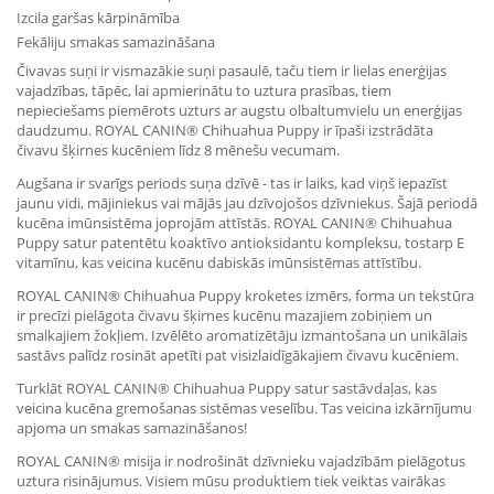
Izcila garšas kārpināmība
Fekāliju smakas samazināšana
Čivavas suņi ir vismazākie suņi pasaulē, taču tiem ir lielas enerģijas
vajadzības, tāpēc, lai apmierinātu to uztura prasības, tiem
nepieciešams piemērots uzturs ar augstu olbaltumvielu un enerģijas
daudzumu. ROYAL CANIN® Chihuahua Puppy ir īpaši izstrādāta
čivavu šķirnes kucēniem līdz 8 mēnešu vecumam.
Augšana ir svarīgs periods suņa dzīvē - tas ir laiks, kad viņš iepazīst
jaunu vidi, mājiniekus vai mājās jau dzīvojošos dzīvniekus. Šajā periodā
kucēna imūnsistēma joprojām attīstās. ROYAL CANIN® Chihuahua
Puppy satur patentētu koaktīvo antioksidantu kompleksu, tostarp E
vitamīnu, kas veicina kucēnu dabiskās imūnsistēmas attīstību.
ROYAL CANIN® Chihuahua Puppy kroketes izmērs, forma un tekstūra
ir precīzi pielāgota čivavu šķirnes kucēnu mazajiem zobiņiem un
smalkajiem žokļiem. Izvēlēto aromatizētāju izmantošana un unikālais
sastāvs palīdz rosināt apetīti pat visizlaidīgākajiem čivavu kucēniem.
Turklāt ROYAL CANIN® Chihuahua Puppy satur sastāvdaļas, kas
veicina kucēna gremošanas sistēmas veselību. Tas veicina izkārnījumu
apjoma un smakas samazināšanos!
ROYAL CANIN® misija ir nodrošināt dzīvnieku vajadzībām pielāgotus
uztura risinājumus. Visiem mūsu produktiem tiek veiktas vairākas