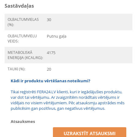
Sastāvdaļas
OLBALTUMVIELAS
30
(%):
OLBALTUMVIELU
Putnu gaļa
VEIDS:
METABOLISKĀ
4175
ENERĢIJA (KCAL/KG):
TAUKI (%):
20
Kādi ir produktu vērtēšanas noteikumi?
Tikai reģistrēti FERA24.LV klienti, kuri ir iegādājušies produktu,
var dot tai vērtējumu. Ar zvaigznītēm norādītais vērtējums ir
vidējais no visiem vērtējumiem. Pēc atsauksmju apstrādes mēs
publicēsim gan pozitīvus, gan negatīvus vērtējumus.
Atsauksmes
UZRAKSTĪT ATSAUKSMI