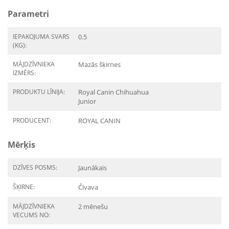
Parametri
IEPAKOJUMA SVARS
0.5
(KG):
MĀJDZĪVNIEKA
Mazās šķirnes
IZMĒRS:
PRODUKTU LĪNIJA:
Royal Canin Chihuahua
Junior
PRODUCENT:
ROYAL CANIN
Mērķis
DZĪVES POSMS:
Jaunākais
ŠĶIRNE:
Čivava
MĀJDZĪVNIEKA
2 mēnešu
VECUMS NO: