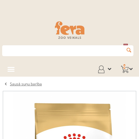
ZOO VEIKALS
0
Sausā suņu barība