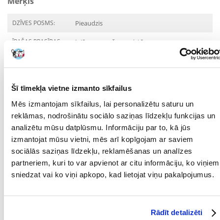
Mērķis
DZĪVES POSMS:
Pieaudzis
ĪPAŠAS PRASĪBAS:
Jutīga gremošanas sistēma
MĀJDZĪVNIEKA
12 mēnešu
VECUMS NO:
Šī tīmekļa vietne izmanto sīkfailus
Sastāvdaļas
Mēs izmantojam sīkfailus, lai personalizētu saturu un
OLBALTUMVIELAS
34
reklāmas, nodrošinātu sociālo saziņas līdzekļu funkcijas un
(%):
analizētu mūsu datplūsmu. Informāciju par to, kā jūs
izmantojat mūsu vietni, mēs arī kopīgojam ar saviem
OLBALTUMVIELU
Putnu gaļa
VEIDS:
sociālās saziņas līdzekļu, reklamēšanas un analīzes
partneriem, kuri to var apvienot ar citu informāciju, ko viņiem
METABOLISKĀ
3574
sniedzat vai ko viņi apkopo, kad lietojat viņu pakalpojumus.
ENERĢIJA (KCAL/KG):
FOSFORS (%):
1
TAUKI (%):
15
Rādīt detalizēti