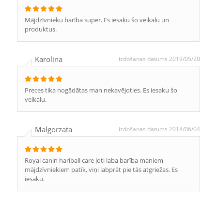
Mājdzīvnieku barība super. Es iesaku šo veikalu un
produktus.
Karolina
izdošanas datums 2019/05/20
Preces tika nogādātas man nekavējoties. Es iesaku šo
veikalu.
Małgorzata
izdošanas datums 2018/06/04
Royal canin hariball care ļoti laba barība maniem
mājdzīvniekiem patīk, viņi labprāt pie tās atgriežas. Es
iesaku.