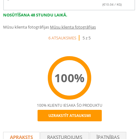
(€
10.04
/ KG)
NOSŪTĪŠANA 48 STUNDU LAIKĀ.
Mūsu klienta fotogrāfijas
Mūsu klienta fotogrāfijas
6 ATSAUKSMES
5 z 5
100%
100% KLIENTU IESAKA ŠO PRODUKTU
UZRAKSTĪT ATSAUKSMI
Recommend
APRAKSTS
RAKSTUROJUMS
ĪPATNĪBAS