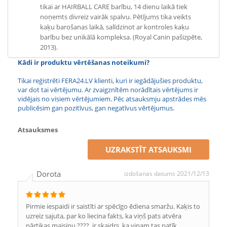
tikai ar HAIRBALL CARE barību, 14 dienu laikā tiek
noņemts divreiz vairāk spalvu. Pētījums tika veikts
kaķu barošanas laikā, salīdzinot ar kontroles kaķu
barību bez unikālā kompleksa. (Royal Canin pašizpēte,
2013).
Kādi ir produktu vērtēšanas noteikumi?
Tikai reģistrēti FERA24.LV klienti, kuri ir iegādājušies produktu,
var dot tai vērtējumu. Ar zvaigznītēm norādītais vērtējums ir
vidējais no visiem vērtējumiem. Pēc atsauksmju apstrādes mēs
publicēsim gan pozitīvus, gan negatīvus vērtējumus.
Atsauksmes
UZRAKSTĪT ATSAUKSMI
Dorota
izdošanas datums 2021/12/13
Pirmie iespaidi ir saistīti ar spēcīgo ēdiena smaržu. Kaķis to
uzreiz sajuta, par ko liecina fakts, ka viņš pats atvēra
pārtikas maisiņu ????. ir skaidrs, ka viņam tas patīk,