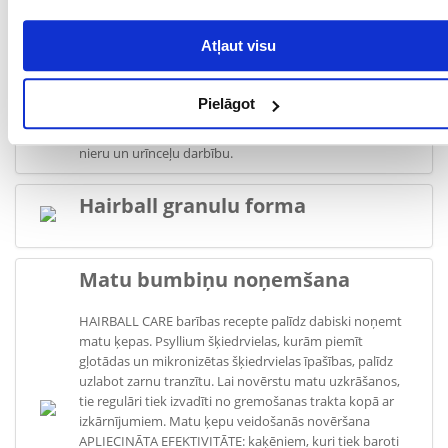
KALCIJS (%):
1.15
Atļaut visu
HAIRBALL urīnceļu funkcijas
atbalstam
Pielāgot
Pareizs minerālvielu līdzsvars nodrošina optimālu
nieru un urīnceļu darbību.
Hairball granulu forma
Matu bumbiņu noņemšana
HAIRBALL CARE barības recepte palīdz dabiski noņemt
matu ķepas. Psyllium šķiedrvielas, kurām piemīt
gļotādas un mikronizētas šķiedrvielas īpašības, palīdz
uzlabot zarnu tranzītu. Lai novērstu matu uzkrāšanos,
tie regulāri tiek izvadīti no gremošanas trakta kopā ar
izkārnījumiem. Matu ķepu veidošanās novēršana
APLIECINĀTA EFEKTIVITĀTE: kaķēniem, kuri tiek baroti