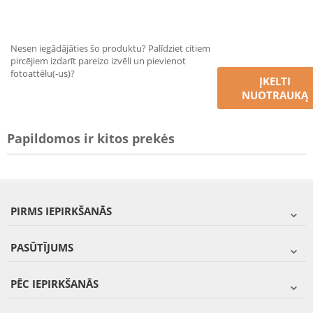
Nesen iegādājāties šo produktu? Palīdziet citiem
pircējiem izdarīt pareizo izvēli un pievienot
fotoattēlu(-us)?
ĮKELTI
NUOTRAUKĄ
Papildomos ir kitos prekės
PIRMS IEPIRKŠANĀS
PASŪTĪJUMS
PĒC IEPIRKŠANĀS