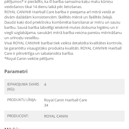
pētījumos* ir pierādīts, ka šī barība samazina kaķu matu kūniņu
veidošanos tikai 14 dienu laikā pēc lietošanas.
ROYAL CANIN® Hairball Care barība ir pieejama arī mitrā veidā ar
divām dažādām konsistencēm: šķēlītēs mērcē un šķēlītēs želejā.
Daudzi kaķi dod priekšroku kombinētai barošanai ar mitru un sausu
barību. Sausā barība labvēlīgi ietekmē mutes dobuma higiēnu un ir
viegli uzglabājama, savukārt mitrā barība veicina pareizu mitrināšanu
un urīnceļu veselību.
Visai ROYAL CANIN® barībai tiek veikta detalizēta kvalitātes kontrole,
lai garantētu visaugstāko produkta kvalitāti. ROYAL CANIN® Hairball
Care ir pilnvērtīga un sabalansēta barība.
*Royal Canin veiktie pētījumi
Parametri
IEPAKOJUMA SVARS
4
(KG):
PRODUKTU LĪNIJA:
Royal Canin Hairball Care
34
PRODUCENT:
ROYAL CANIN