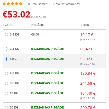
6 Atsauksmes
Uzrakstīt atsauksmi
€
53.02
(13.26 € / kg)
SVARS
PIEGĀDE
CENA
0.4 KG
€6.00
10.17 €
(€
25.43
/ KG)
2.4 KG
BEZMAKSAS PIEGĀDE
60.42 €
4 KG
BEZMAKSAS PIEGĀDE
53.02 €
(€
13.26
/ KG)
4.8 KG
BEZMAKSAS PIEGĀDE
120.84 €
9.6 KG
BEZMAKSAS PIEGĀDE
241.68 €
10 KG
BEZMAKSAS PIEGĀDE
101.40 €
(€
10.14
/ KG)
20 KG
BEZMAKSAS PIEGĀDE
200.78 €