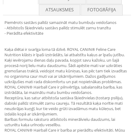
ATSAUKSMES
FOTOGRĀFIJA
Piemērots sastāvs palīdz samazināt matu bumbuļu veidošanos
- Atbilstošs šķiedrvielu sastāvs palīdz stimulēt zarnu tranzītu
- Pierādīta efektivitāte
Kaķa diētai ir svarīga loma tā dzīvē. ROYAL CANIN® Feline Care
Nutrition klāsts ir īpaši izstrādāts, lai atbalstītu kaķus ar īpašu jutību.
Kaķi ievērojamu dienas daļu pavada, kopjot savu kažoku, un šajā
procesā norij lielu matu daudzumu. Šādi apēstie mati var uzkrāties
gremošanas traktā, veidojot matu kūniņas, kas pēc tam tiek izvadītas
no organisma caur muti vai ar izkārnījumiem. Dažos gadījumos
uzkrājušies mati rada diskomfortu un pat nopietnākas problēmas.
ROYAL CANIN® Hairball Care ir pilnvērtīga, sabalansēta barība, kas
izstrādāta, lai mazinātu matu bumbu veidošanos.
Receptūra, kas satur atbilstoša sastāva šķiedrvielas (tostarp psiliju),
dabiski palīdz stimulēt zarnu caureju. Tā rezultātā kaķa norītie mati
neuzkrājas kuņģī, kur tie veido grūti izvadāmus matu kūleņus, bet
izdalās kopā ar izkārnījumiem.
Barības formulu raksturo atbilstošs minerālvielu daudzums, lai
uzturētu kaķa urīnceļu veselību.
ROYAL CANIN® Hairball Care ir barība ar pierādītu efektivitāti. Mūsu