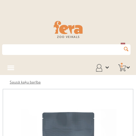
ZOO VEIKALS
0
Sausā kaķu barība