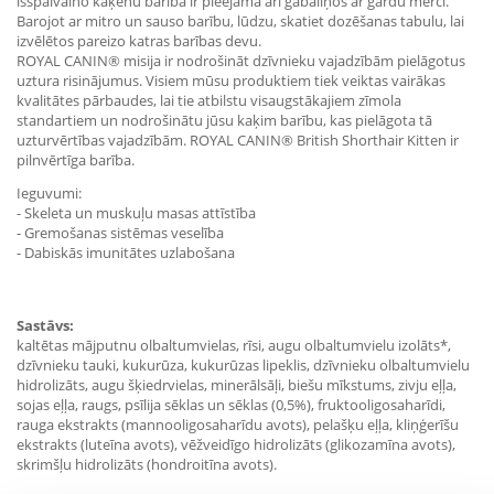
īsspalvaino kaķēnu barība ir pieejama arī gabaliņos ar gardu mērci.
Barojot ar mitro un sauso barību, lūdzu, skatiet dozēšanas tabulu, lai
izvēlētos pareizo katras barības devu.
ROYAL CANIN® misija ir nodrošināt dzīvnieku vajadzībām pielāgotus
uztura risinājumus. Visiem mūsu produktiem tiek veiktas vairākas
kvalitātes pārbaudes, lai tie atbilstu visaugstākajiem zīmola
standartiem un nodrošinātu jūsu kaķim barību, kas pielāgota tā
uzturvērtības vajadzībām. ROYAL CANIN® British Shorthair Kitten ir
pilnvērtīga barība.
Ieguvumi:
- Skeleta un muskuļu masas attīstība
- Gremošanas sistēmas veselība
- Dabiskās imunitātes uzlabošana
Sastāvs:
kaltētas mājputnu olbaltumvielas, rīsi, augu olbaltumvielu izolāts*,
dzīvnieku tauki, kukurūza, kukurūzas lipeklis, dzīvnieku olbaltumvielu
hidrolizāts, augu šķiedrvielas, minerālsāļi, biešu mīkstums, zivju eļļa,
sojas eļļa, raugs, psīlija sēklas un sēklas (0,5%), fruktooligosaharīdi,
rauga ekstrakts (mannooligosaharīdu avots), pelašķu eļļa, kliņģerīšu
ekstrakts (luteīna avots), vēžveidīgo hidrolizāts (glikozamīna avots),
skrimšļu hidrolizāts (hondroitīna avots).