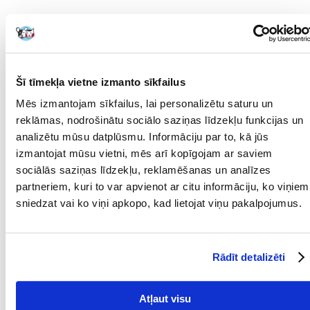
Uzturvērtība:
Kopproteīns: 38% - neapstrādātas eļļas un tauki: 20% - Koppelni: 7% -
Kopšķiedra: 2,2%.
Parametri
Šī tīmekļa vietne izmanto sīkfailus
Mēs izmantojam sīkfailus, lai personalizētu saturu un
IEPAKOJUMA SVARS
10
(KG):
reklāmas, nodrošinātu sociālo saziņas līdzekļu funkcijas un
analizētu mūsu datplūsmu. Informāciju par to, kā jūs
PRODUKTU LĪNIJA:
Royal Canin British
izmantojat mūsu vietni, mēs arī kopīgojam ar saviem
Shorthair Kitten
sociālās saziņas līdzekļu, reklamēšanas un analīzes
PRODUCENT:
ROYAL CANIN
partneriem, kuri to var apvienot ar citu informāciju, ko viņiem
sniedzat vai ko viņi apkopo, kad lietojat viņu pakalpojumus.
Mērķis
DZĪVES POSMS:
Jaunākais
Rādīt detalizēti
ĪPAŠAS PRASĪBAS:
Kaķēni
ŠĶIRNE:
Britu īsspalvainais kaķis
Atļaut visu