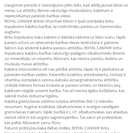
Izaugsmes periods ir izaicinājumu pilns laiks, kad atklāj jaunas lietas un
vietas. Lai attīstītu šķirnei raksturīgo muskulatūru, kaķēnam ir
nepieciešamas pareizās barības vielas.
ROYAL CANIN® British Shorthair Kitten ir īpaši izstrādāta britu
īsspalvaino kaķēnu barībai, lai nodrošinātu pareizu un harmonisku
augšanu.
Britu īsspalvaino kaķu kaķiem ir dabiska tieksme uz lieko svaru, tāpēc
pareizs uzturs un ieteicamās barības devas ievērošana ir galvenie
faktori, kas ietekmē kaķēna pareizu attīstību. ROYAL CANIN® britu
īsspalvaino kaķēnu barībai raksturīgs pielāgots olbaltumvielu līmenis
un minerālsāļu un vitamīnu līdzsvars, kas veicina pareizu skeleta un
muskuļu masas attīstību.
Kaķēna imūnsistēma vēl nav pilnībā attīstīta, tāpēc tā ir jāatbalsta ar
pareizām barības vielām. Patentēts koaktīvo antioksidantu, tostarp E
vitamīna, komplekss veicina dabisko aizsargmehānismu attīstību.
Unikālā mēness formas krokete ar pareizo izmēru un tekstūru ļauj
kaķēnam vieglāk uzņemt barību. Tas arī veicina ilgāku košļāšanu, kas
sekmē mutes dobuma higiēnu.
Kaķēna gremošanas sistēma turpina attīstīties līdz 12 mēnešu
vecumam. Augstas kvalitātes olbaltumvielas ir svarīgas veselīgam
gremošanas traktam, tāpēc barībā ir L.I.P. olbaltumvielas, kas atlasītas,
ņemot vērā to ļoti augsto sagremojamību. Tas satur arī prebiotikas,
kas palīdz līdzsvarot zarnu floru.
Paturot prātā jūsu kaķa diētas izvēles, ROYAL CANIN® britu