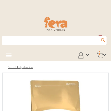
ZOO VEIKALS
0
Sausā kaķu barība