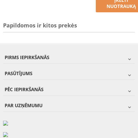
ĮKELTI
NUOTRAUKĄ
Papildomos ir kitos prekės
PIRMS IEPIRKŠANĀS
PASŪTĪJUMS
PĒC IEPIRKŠANĀS
PAR UZŅĒMUMU