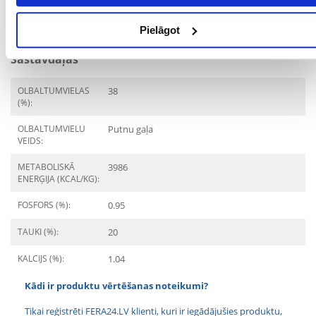
MĀJDZĪVNIEKA
2 mēnešu
VECUMS NO:
Pielāgot
Sastāvdaļas
OLBALTUMVIELAS
38
(%):
OLBALTUMVIELU
Putnu gaļa
VEIDS:
METABOLISKĀ
3986
ENERĢIJA (KCAL/KG):
FOSFORS (%):
0.95
TAUKI (%):
20
KALCIJS (%):
1.04
Kādi ir produktu vērtēšanas noteikumi?
Tikai reģistrēti FERA24.LV klienti, kuri ir iegādājušies produktu,