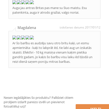
Auga jau antras Britas pas mane su šiuo maistu. Esu
patenkinta, auga ir atrodo gražiai, valgo noriai.
Magdalena
izdošanas datums 2017/01/12
Ar šo barību es audzēju savu otro britu kaķi, un esmu
apmierināta - kaķi to labprāt ēd, tie labi aug un izskatās
skaisti. Efektīvi - 10 kg maisiņa vienam kaķim pietika
gandrīz gadam, jo kaķis šo barību visu laiku ēd bļodā un
reizi dienā saņem porciju mitras barības.
Nesen iegādājāties šo produktu? Palīdziet citiem
pircējiem izdarīt pareizo izvēli un pievienot
fotoattēlu(-us)?