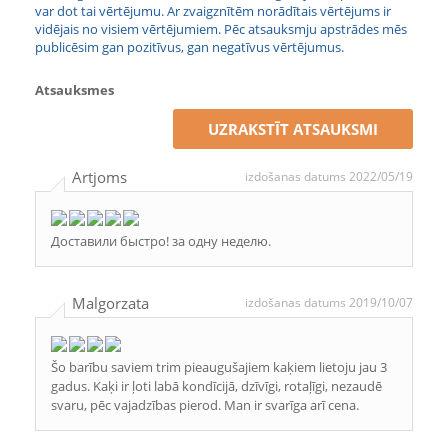
var dot tai vērtējumu. Ar zvaigznītēm norādītais vērtējums ir
vidējais no visiem vērtējumiem. Pēc atsauksmju apstrādes mēs
publicēsim gan pozitīvus, gan negatīvus vērtējumus.
Atsauksmes
UZRAKSTĪT ATSAUKSMI
Artjoms
izdošanas datums 2022/05/19
Доставили быстро! за одну неделю.
Malgorzata
izdošanas datums 2019/10/07
Šo barību saviem trim pieaugušajiem kaķiem lietoju jau 3
gadus. Kaķi ir ļoti labā kondīcijā, dzīvīgi, rotaļīgi, nezaudē
svaru, pēc vajadzības pierod. Man ir svarīga arī cena.