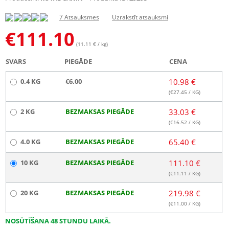
7 Atsauksmes
Uzrakstīt atsauksmi
€
111.10
(11.11 € / kg)
SVARS
PIEGĀDE
CENA
0.4 KG
€6.00
10.98 €
(€
27.45
/ KG)
2 KG
BEZMAKSAS PIEGĀDE
33.03 €
(€
16.52
/ KG)
4.0 KG
BEZMAKSAS PIEGĀDE
65.40 €
10 KG
BEZMAKSAS PIEGĀDE
111.10 €
(€
11.11
/ KG)
20 KG
BEZMAKSAS PIEGĀDE
219.98 €
(€
11.00
/ KG)
NOSŪTĪŠANA 48 STUNDU LAIKĀ.