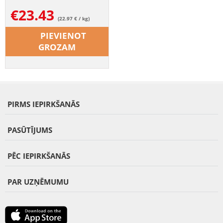
€
23.43
(22.97 € / kg)
PIEVIENOT
GROZAM
PIRMS IEPIRKŠANĀS
PASŪTĪJUMS
PĒC IEPIRKŠANĀS
PAR UZŅĒMUMU