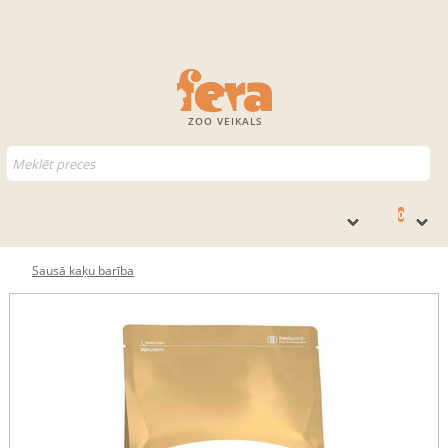
ZOO VEIKALS
0
Sausā kaķu barība