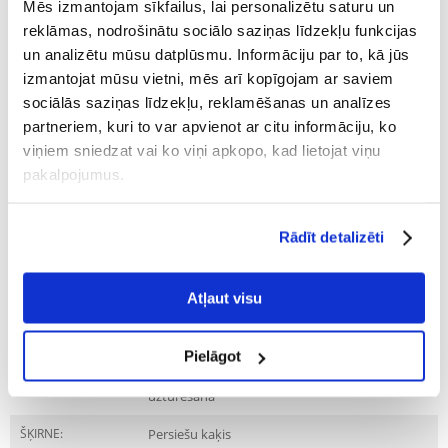
Recommend
Mēs izmantojam sīkfailus, lai personalizētu saturu un
reklāmas, nodrošinātu sociālo saziņas līdzekļu funkcijas
Raksturojums
un analizētu mūsu datplūsmu. Informāciju par to, kā jūs
izmantojat mūsu vietni, mēs arī kopīgojam ar saviem
Parametri
sociālās saziņas līdzekļu, reklamēšanas un analīzes
partneriem, kuri to var apvienot ar citu informāciju, ko
IEPAKOJUMA SVARS
2
viņiem sniedzat vai ko viņi apkopo, kad lietojat viņu
(KG):
pakalpojumus.
PRODUKTU LĪNIJA:
Royal Canin Persian Adult
PRODUCENT:
ROYAL CANIN
Rādīt detalizēti
Mērķis
Atļaut visu
DZĪVES POSMS:
Pieaudzis
Pielāgot
ĪPAŠAS PRASĪBAS:
Veselīga svara un
optimālas miesasbūves
uzturēšana
ŠĶIRNE:
Persiešu kaķis