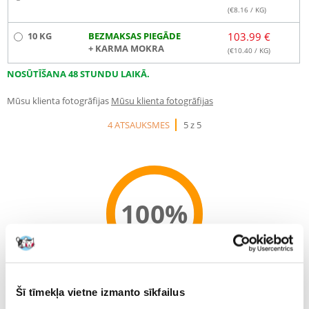
(€
8.16
/ KG)
10 KG
BEZMAKSAS PIEGĀDE
103.99 €
+ KARMA MOKRA
(€
10.40
/ KG)
NOSŪTĪŠANA 48 STUNDU LAIKĀ.
Mūsu klienta fotogrāfijas
Mūsu klienta fotogrāfijas
4 ATSAUKSMES
5 z 5
100%
100% KLIENTU IESAKA ŠO PRODUKTU
Šī tīmekļa vietne izmanto sīkfailus
UZRAKSTĪT ATSAUKSMI