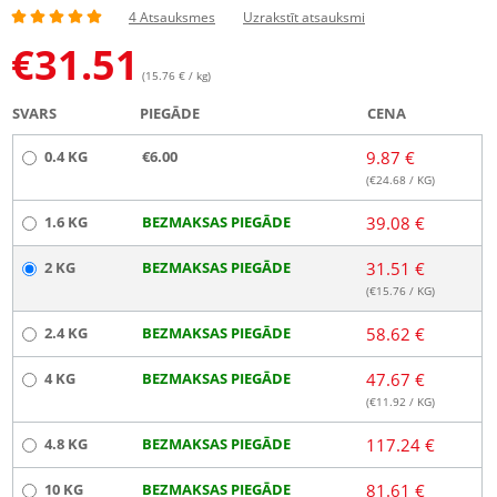
4 Atsauksmes
Uzrakstīt atsauksmi
€
31.51
(15.76 € / kg)
SVARS
PIEGĀDE
CENA
0.4 KG
€6.00
9.87 €
(€
24.68
/ KG)
1.6 KG
BEZMAKSAS PIEGĀDE
39.08 €
2 KG
BEZMAKSAS PIEGĀDE
31.51 €
(€
15.76
/ KG)
2.4 KG
BEZMAKSAS PIEGĀDE
58.62 €
4 KG
BEZMAKSAS PIEGĀDE
47.67 €
(€
11.92
/ KG)
4.8 KG
BEZMAKSAS PIEGĀDE
117.24 €
10 KG
BEZMAKSAS PIEGĀDE
81.61 €