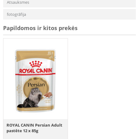
Atsauksmes
fotogrāfija
Papildomos ir kitos prekės
ROYAL CANIN Persian Adult
pastēte 12 x 85g