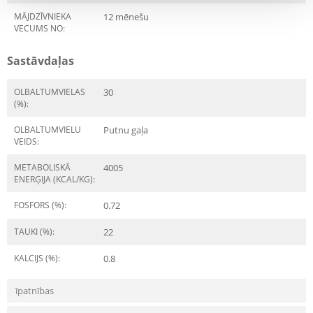
MĀJDZĪVNIEKA
12 mēnešu
VECUMS NO:
Sastāvdaļas
OLBALTUMVIELAS
30
(%):
OLBALTUMVIELU
Putnu gaļa
VEIDS:
METABOLISKĀ
4005
ENERĢIJA (KCAL/KG):
FOSFORS (%):
0.72
TAUKI (%):
22
KALCIJS (%):
0.8
īpatnības