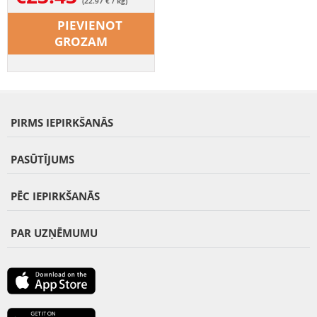
(22.97 € / kg)
PIEVIENOT
GROZAM
PIRMS IEPIRKŠANĀS
PASŪTĪJUMS
PĒC IEPIRKŠANĀS
PAR UZŅĒMUMU