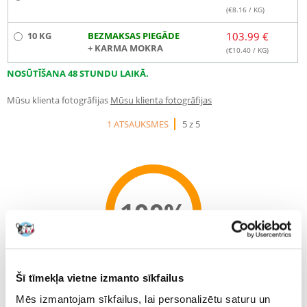
(€
8.16
/ KG)
10 KG
BEZMAKSAS PIEGĀDE
103.99 €
+ KARMA MOKRA
(€
10.40
/ KG)
NOSŪTĪŠANA 48 STUNDU LAIKĀ.
Mūsu klienta fotogrāfijas
Mūsu klienta fotogrāfijas
1 ATSAUKSMES
5 z 5
100%
100% KLIENTU IESAKA ŠO PRODUKTU
Šī tīmekļa vietne izmanto sīkfailus
UZRAKSTĪT ATSAUKSMI
Mēs izmantojam sīkfailus, lai personalizētu saturu un