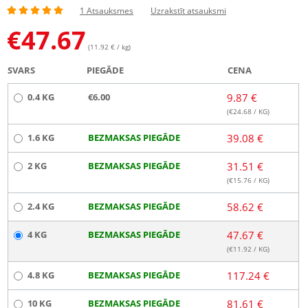
1 Atsauksmes
Uzrakstīt atsauksmi
€
47.67
(11.92 € / kg)
SVARS
PIEGĀDE
CENA
0.4 KG
€6.00
9.87 €
(€
24.68
/ KG)
1.6 KG
BEZMAKSAS PIEGĀDE
39.08 €
2 KG
BEZMAKSAS PIEGĀDE
31.51 €
(€
15.76
/ KG)
2.4 KG
BEZMAKSAS PIEGĀDE
58.62 €
4 KG
BEZMAKSAS PIEGĀDE
47.67 €
(€
11.92
/ KG)
4.8 KG
BEZMAKSAS PIEGĀDE
117.24 €
10 KG
BEZMAKSAS PIEGĀDE
81.61 €