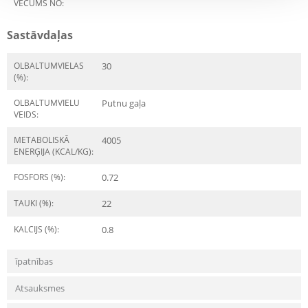
VECUMS NO:
Sastāvdaļas
OLBALTUMVIELAS
30
(%):
OLBALTUMVIELU
Putnu gaļa
VEIDS:
METABOLISKĀ
4005
ENERĢIJA (KCAL/KG):
FOSFORS (%):
0.72
TAUKI (%):
22
KALCIJS (%):
0.8
īpatnības
Atsauksmes