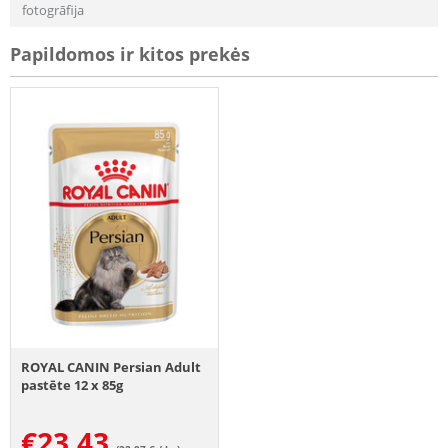
fotogrāfija
Papildomos ir kitos prekės
ROYAL CANIN Persian Adult
pastēte 12 x 85g
€
23.43