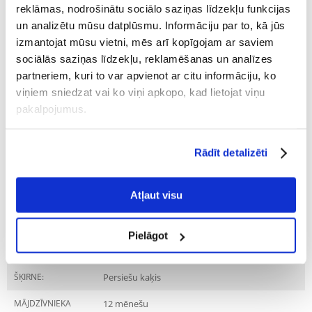
Recommend
reklāmas, nodrošinātu sociālo saziņas līdzekļu funkcijas
un analizētu mūsu datplūsmu. Informāciju par to, kā jūs
Raksturojums
izmantojat mūsu vietni, mēs arī kopīgojam ar saviem
sociālās saziņas līdzekļu, reklamēšanas un analīzes
Parametri
partneriem, kuri to var apvienot ar citu informāciju, ko
viņiem sniedzat vai ko viņi apkopo, kad lietojat viņu
IEPAKOJUMA SVARS
4
(KG):
pakalpojumus.
PRODUKTU LĪNIJA:
Royal Canin Persian Adult
Rādīt detalizēti
PRODUCENT:
ROYAL CANIN
Mērķis
Atļaut visu
DZĪVES POSMS:
Pieaudzis
Pielāgot
ĪPAŠAS PRASĪBAS:
Ādas un kažoka kopšana
ŠĶIRNE:
Persiešu kaķis
MĀJDZĪVNIEKA
12 mēnešu