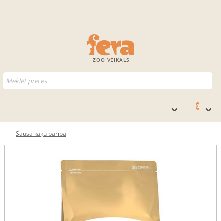
ZOO VEIKALS
0
Sausā kaķu barība