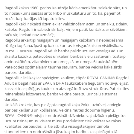
Ragdoll kaķus 1960. gados izaudzēja kāds amerikāņu selekcionārs, un
to nosaukums saistās ar to klibo muskulatūru un to, ka, paņemot
rokās, kaķi karājas kā lupatu lelles.
Ragdoll kaķi ir skaisti dzīvnieki ar valdzinošām acīm un smalku, zīdainu
kažoku. Ragdolli ir sabiedriski kaķi, viņiem patīk kontakts ar cilvēkiem,
taču viņi nekad nav uzmācīgi.
Ragdollu ārkārtīgi maigajam un maigajam kažokam ir nepieciešama
rūpīga kopšana, īpaši ap kaklu, kur tas ir visgarākais un visblīvākais.
ROYAL CANIN® Ragdoll Adult barība palīdz uzturēt veselīgu ādu un
skaistu kažoku, pateicoties unikālam barības vielu sastāvam, tostarp
aminoskābēm, vitamīniem un omega 3 un omega 6 taukskābēm.
Pateicoties optimālajam taurīna saturam, barība veicina kaķa sirds
pareizu darbību.
Ragdolli ir lieli kaķi ar spēcīgiem kauliem, tāpēc ROYAL CANIN® Ragdoll
Adult ir bagātināts ar EPA un DHA taukskābēm (iegūtām no zivju eļļas),
kas veicina spēcīgus kaulus un aizsargā locītavu struktūras. Pateicoties
minerālsāļu līdzsvaram, barība veicina pareizu urīnceļu sistēmas
darbību.
Unikālā krokete, kas pielāgota ragdoll kaķu žokļu uzbūvei, atvieglo
barības ķeršanu un košļāšanu, veicina mutes dobuma higiēnu.
ROYAL CANIN® misija ir nodrošināt dzīvnieku vajadzībām pielāgotus
uztura risinājumus. Visiem mūsu produktiem tiek veiktas vairākas
kvalitātes pārbaudes, lai tie atbilstu visaugstākajiem zīmola
standartiem un nodrošinātu jūsu kaķim barību, kas pielāgota tā