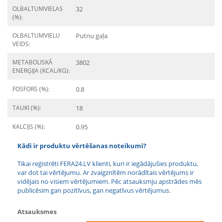
OLBALTUMVIELAS
32
(%):
OLBALTUMVIELU
Putnu gaļa
VEIDS:
METABOLISKĀ
3802
ENERĢIJA (KCAL/KG):
FOSFORS (%):
0.8
TAUKI (%):
18
KALCIJS (%):
0.95
Kādi ir produktu vērtēšanas noteikumi?
Tikai reģistrēti FERA24.LV klienti, kuri ir iegādājušies produktu,
var dot tai vērtējumu. Ar zvaigznītēm norādītais vērtējums ir
vidējais no visiem vērtējumiem. Pēc atsauksmju apstrādes mēs
publicēsim gan pozitīvus, gan negatīvus vērtējumus.
Atsauksmes