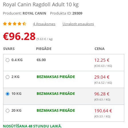
Royal Canin Ragdoll Adult 10 kg
Producent:
Produkta ID:
29309
ROYAL CANIN
4 Atsauksmes
Uzrakstīt atsauksmi
€
96.28
(9.63 € / kg)
SVARS
PIEGĀDE
CENA
0.4 KG
€6.00
12.25 €
(€
30.63
/ KG)
2 KG
BEZMAKSAS PIEGĀDE
29.04 €
(€
14.52
/ KG)
10 KG
BEZMAKSAS PIEGĀDE
96.28 €
(€
9.63
/ KG)
20 KG
BEZMAKSAS PIEGĀDE
190.64 €
(€
9.53
/ KG)
NOSŪTĪŠANA 48 STUNDU LAIKĀ.