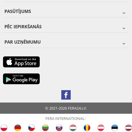
PASŪTĪJUMS
PĒC IEPIRKŠANĀS
PAR UZŅĒMUMU
© 2021-2026 FERA24.LV.
FERA INTERNATIONAL: