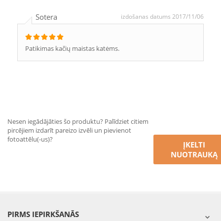
Sotera
izdošanas datums 2017/11/06
Patikimas kačių maistas katėms.
Nesen iegādājāties šo produktu? Palīdziet citiem
pircējiem izdarīt pareizo izvēli un pievienot
fotoattēlu(-us)?
ĮKELTI
NUOTRAUKĄ
PIRMS IEPIRKŠANĀS