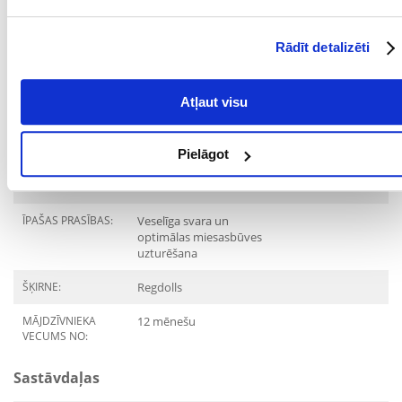
IEPAKOJUMA SVARS
10
(KG):
Rādīt detalizēti
PRODUKTU LĪNIJA:
Royal Canin Ragdoll
Atļaut visu
PRODUCENT:
ROYAL CANIN
Mērķis
Pielāgot
DZĪVES POSMS:
Pieaudzis
ĪPAŠAS PRASĪBAS:
Veselīga svara un
optimālas miesasbūves
uzturēšana
ŠĶIRNE:
Regdolls
MĀJDZĪVNIEKA
12 mēnešu
VECUMS NO:
Sastāvdaļas