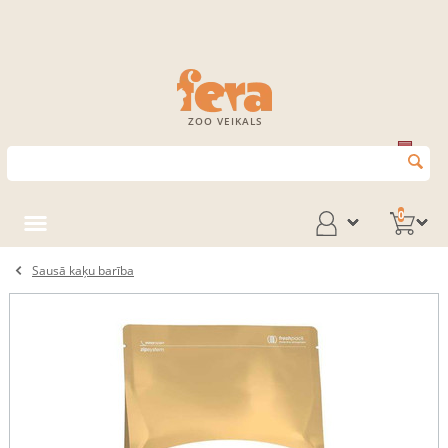
ZOO VEIKALS
0
Sausā kaķu barība