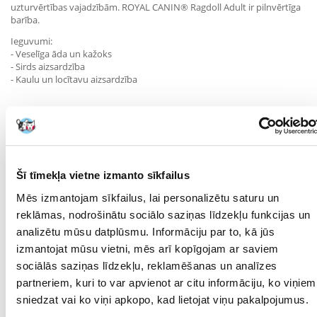
uzturvērtības vajadzībām. ROYAL CANIN® Ragdoll Adult ir pilnvērtīga
barība.
Ieguvumi:
- Veselīga āda un kažoks
- Sirds aizsardzība
- Kaulu un locītavu aizsardzība
Sastāvs:
žāvēti mājputnu olbaltumvielu proteīni, kukurūza, augu olbaltumvielu
izolāts*, dzīvnieku tauki, kvieši, kukurūzas lipeklis, rīsi, dzīvnieku
olbaltumvielu hidrolizāts, augu šķiedrvielas, kviešu milti, cigoriņu
Šī tīmekļa vietne izmanto sīkfailus
mīkstums, minerālvielas, zivju eļļa, sojas eļļa, fruktooligo-saharīdi,
psīlija sēnalas un sēklas, rauga ekstrakts (mannooligosaharīdu avots),
Mēs izmantojam sīkfailus, lai personalizētu saturu un
pelašķu eļļa, vēžveidīgo hidrolizāts (glikozamīna avots), kliņģerīšu
reklāmas, nodrošinātu sociālo saziņas līdzekļu funkcijas un
ekstrakts (luteīna avots), skrimšļu hidrolizāts (hondroitīna avots).
analizētu mūsu datplūsmu. Informāciju par to, kā jūs
Uzturvērtība:
izmantojat mūsu vietni, mēs arī kopīgojam ar saviem
Kopproteīns: 32% - neapstrādātas eļļas un tauki: 18% - Koppelni: 7,6% -
sociālās saziņas līdzekļu, reklamēšanas un analīzes
Kopšķiedra: 4% - Uz kg pārtikas: n-6 taukskābes: 44,4 g - n-3
taukskābes: 9,9 g, tostarp EPA un DHA taukskābes: 4 g.
partneriem, kuri to var apvienot ar citu informāciju, ko viņiem
sniedzat vai ko viņi apkopo, kad lietojat viņu pakalpojumus.
Parametri