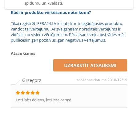
spīdumu un kvalitāti.
Kādi ir produktu vērtēšanas noteikumi?
Tikai reģistrēti FERA24.LV klienti, kuri ir iegādājušies produktu,
var dot tai vērtējumu. Ar zvaigznītēm norādītais vērtējums ir
vidējais no visiem vērtējumiem. Pēc atsauksmju apstrādes mēs
publicēsim gan pozitīvus, gan negatīvus vērtējumus.
Atsauksmes
UZRAKSTĪT ATSAUKSMI
Grzegorz
izdošanas datums 2018/12/19
Ļoti labs ēdiens, ļoti ieteicams!