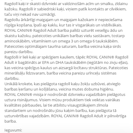
Ragdoll kaķi ir skaisti dzīvnieki ar valdzinošām acīm un smalku, zīdainu
kažoku. Ragdolli ir sabiedriski kaķi, viņiem patīk kontakts ar cilvēkiem,
taču viņi nekad nav uzmācīgi.
Ragdollu ārkārtīgi maigajam un maigajam kažokam ir nepieciešama
rūpīga kopšana, īpaši ap kaklu, kur tas ir visgarākais un visblīvākais.
ROYAL CANIN® Ragdoll Adult barība palīdz uzturēt veselīgu ādu un
skaistu kažoku, pateicoties unikālam barības vielu sastāvam, tostarp
aminoskābēm, vitamīniem un omega 3 un omega 6 taukskābēm.
Pateicoties optimālajam taurīna saturam, barība veicina kaķa sirds
pareizu darbību.
Ragdolli ir lieli kaķi ar spēcīgiem kauliem, tāpēc ROYAL CANIN® Ragdoll
Adult ir bagātināts ar EPA un DHA taukskābēm (iegūtām no zivju eļļas),
kas veicina spēcīgus kaulus un aizsargā locītavu struktūras. Pateicoties
minerālsāļu līdzsvaram, barība veicina pareizu urīnceļu sistēmas
darbību.
Unikālā krokete, kas pielāgota ragdoll kaķu žokļu uzbūvei, atvieglo
barības ķeršanu un košļāšanu, veicina mutes dobuma higiēnu.
ROYAL CANIN® misija ir nodrošināt dzīvnieku vajadzībām pielāgotus
uztura risinājumus. Visiem mūsu produktiem tiek veiktas vairākas
kvalitātes pārbaudes, lai tie atbilstu visaugstākajiem zīmola
standartiem un nodrošinātu jūsu kaķim barību, kas pielāgota tā
uzturvērtības vajadzībām. ROYAL CANIN® Ragdoll Adult ir pilnvērtīga
barība.
Ieguvumi: