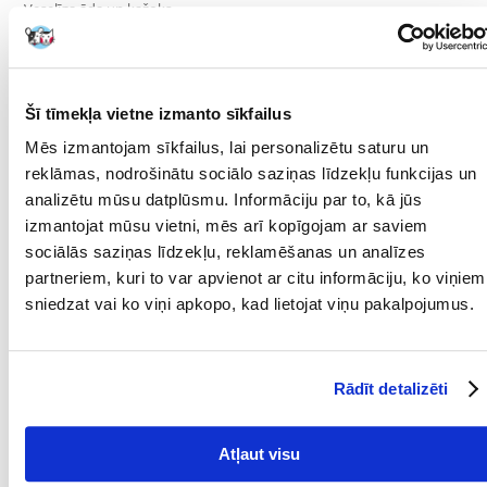
- Veselīga āda un kažoks
- Sirds aizsardzība
- Kaulu un locītavu aizsardzība
Šī tīmekļa vietne izmanto sīkfailus
Sastāvs:
žāvēti mājputnu olbaltumvielu proteīni, kukurūza, augu olbaltumvielu
Mēs izmantojam sīkfailus, lai personalizētu saturu un
izolāts*, dzīvnieku tauki, kvieši, kukurūzas lipeklis, rīsi, dzīvnieku
reklāmas, nodrošinātu sociālo saziņas līdzekļu funkcijas un
olbaltumvielu hidrolizāts, augu šķiedrvielas, kviešu milti, cigoriņu
mīkstums, minerālvielas, zivju eļļa, sojas eļļa, fruktooligo-saharīdi,
analizētu mūsu datplūsmu. Informāciju par to, kā jūs
psīlija sēnalas un sēklas, rauga ekstrakts (mannooligosaharīdu avots),
izmantojat mūsu vietni, mēs arī kopīgojam ar saviem
pelašķu eļļa, vēžveidīgo hidrolizāts (glikozamīna avots), kliņģerīšu
sociālās saziņas līdzekļu, reklamēšanas un analīzes
ekstrakts (luteīna avots), skrimšļu hidrolizāts (hondroitīna avots).
partneriem, kuri to var apvienot ar citu informāciju, ko viņiem
Uzturvērtība:
sniedzat vai ko viņi apkopo, kad lietojat viņu pakalpojumus.
Kopproteīns: 32% - neapstrādātas eļļas un tauki: 18% - Koppelni: 7,6% -
Kopšķiedra: 4% - Uz kg pārtikas: n-6 taukskābes: 44,4 g - n-3
taukskābes: 9,9 g, tostarp EPA un DHA taukskābes: 4 g.
Parametri
Rādīt detalizēti
IEPAKOJUMA SVARS
2
Atļaut visu
(KG):