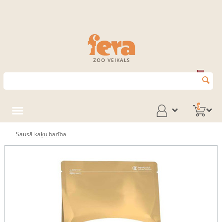
ZOO VEIKALS
0
Sausā kaķu barība