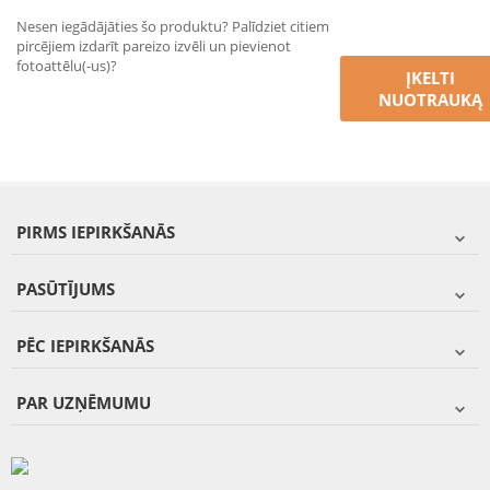
Nesen iegādājāties šo produktu? Palīdziet citiem
pircējiem izdarīt pareizo izvēli un pievienot
fotoattēlu(-us)?
ĮKELTI
NUOTRAUKĄ
PIRMS IEPIRKŠANĀS
PASŪTĪJUMS
PĒC IEPIRKŠANĀS
PAR UZŅĒMUMU