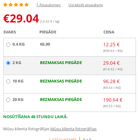
1 Atsauksmes
Uzrakstīt atsauksmi
€
29.04
(14.52 € / kg)
SVARS
PIEGĀDE
CENA
0.4 KG
€6.00
12.25 €
(€
30.63
/ KG)
2 KG
BEZMAKSAS PIEGĀDE
29.04 €
(€
14.52
/ KG)
10 KG
BEZMAKSAS PIEGĀDE
96.28 €
(€
9.63
/ KG)
20 KG
BEZMAKSAS PIEGĀDE
190.64 €
(€
9.53
/ KG)
NOSŪTĪŠANA 48 STUNDU LAIKĀ.
Mūsu klienta fotogrāfijas
Mūsu klienta fotogrāfijas
1 ATSAUKSMES
5 z 5