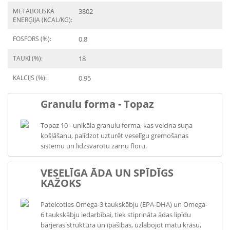
METABOLISKĀ
3802
ENERĢIJA (KCAL/KG):
FOSFORS (%):
0.8
TAUKI (%):
18
KALCIJS (%):
0.95
Granulu forma - Topaz
Topaz 10 - unikāla granulu forma, kas veicina suņa
košļāšanu, palīdzot uzturēt veselīgu gremošanas
sistēmu un līdzsvarotu zarnu floru.
VESELĪGA ĀDA UN SPĪDĪGS
KAŽOKS
Pateicoties Omega-3 taukskābju (EPA-DHA) un Omega-
6 taukskābju iedarbībai, tiek stiprināta ādas lipīdu
barjeras struktūra un īpašības, uzlabojot matu krāsu,