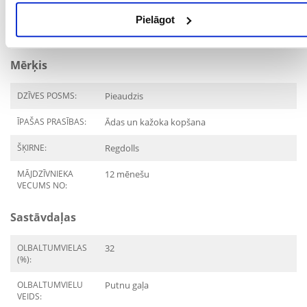
PRODUKTU LĪNIJA:
Royal Canin Ragdoll
Pielāgot
PRODUCENT:
ROYAL CANIN
Mērķis
DZĪVES POSMS:
Pieaudzis
ĪPAŠAS PRASĪBAS:
Ādas un kažoka kopšana
ŠĶIRNE:
Regdolls
MĀJDZĪVNIEKA
12 mēnešu
VECUMS NO:
Sastāvdaļas
OLBALTUMVIELAS
32
(%):
OLBALTUMVIELU
Putnu gaļa
VEIDS: