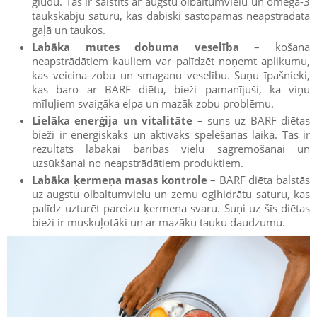
gludu. Tas ir saistīts ar augstu olbaltumvielu un omega-3
taukskābju saturu, kas dabiski sastopamas neapstrādātā
gaļā un taukos.
Labāka mutes dobuma veselība
– košana
neapstrādātiem kauliem var palīdzēt noņemt aplikumu,
kas veicina zobu un smaganu veselību. Suņu īpašnieki,
kas baro ar BARF diētu, bieži pamanījuši, ka viņu
mīluļiem svaigāka elpa un mazāk zobu problēmu.
Lielāka enerģija un vitalitāte
– suns uz BARF diētas
bieži ir enerģiskāks un aktīvāks spēlēšanās laikā. Tas ir
rezultāts labākai barības vielu sagremošanai un
uzsūkšanai no neapstrādātiem produktiem.
Labāka ķermeņa masas kontrole
– BARF diēta balstās
uz augstu olbaltumvielu un zemu ogļhidrātu saturu, kas
palīdz uzturēt pareizu ķermeņa svaru. Suņi uz šīs diētas
bieži ir muskuļotāki un ar mazāku tauku daudzumu.