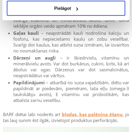
gadījumā izvēlas gaļu, ar kuru suns iepriekš nav
saskāries.
Pielāgot
Iekšējie orgāni
– aknas, nieres, sirds un citi orgāni ir
svarīgs vitamīnu un minerālvielu avots. BARF diētā
iekšējie orgāni veido apmēram 10% no ēdiena.
Gaļas kauli
– neapstrādāti kauli nodrošina kalciju un
fosforu, kas nepieciešams kaulu un zobu veselībai.
Svarīgi dot kaulus, kas atbilst suņa izmēram, lai izvairītos
no nosmakšanas riska.
Dārzeņi un augļi
– ir šķiedrvielu, vitamīnu un
minerālvielu avots. Var dot burkānus, cukini, ķirbi, kā arī
ābolus vai ogas. Dārzeņus var dot sasmalcinātus,
neapstrādātus vai vārītus.
Papildinājumi
– atkarībā no suņa vajadzībām, diētu var
papildināt ar piedevām, piemēram, laša eļļu (omega-3
taukskābju avots), E vitamīnu vai probiotikām, kas
atbalsta zarnu veselību.
BARF diētai labi noderēs arī
bļodas, kas palēnina ēšanu
, jo
tas ļauj sunim ēst ilgāk, izvietojot produktus perforācijās.