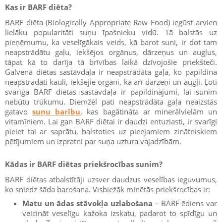
Kas ir BARF diēta?
BARF diēta (Biologically Appropriate Raw Food) iegūst arvien
lielāku popularitāti suņu īpašnieku vidū. Tā balstās uz
pieņēmumu, ka veselīgākais veids, kā barot suni, ir dot tam
neapstrādātu gaļu, iekšējos orgānus, dārzeņus un augļus,
tāpat kā to darīja tā brīvības laikā dzīvojošie priekšteči.
Galvenā diētas sastāvdaļa ir neapstrādāta gaļa, ko papildina
neapstrādāti kauli, iekšējie orgāni, kā arī dārzeņi un augļi. Ļoti
svarīga BARF diētas sastāvdaļa ir papildinājumi, lai sunim
nebūtu trūkumu. Diemžēl pati neapstrādāta gaļa neaizstās
gatavo
suņu barību
, kas bagātināta ar minerālvielām un
vitamīniem. Lai gan BARF diētai ir daudzi entuziasti, ir svarīgi
pieiet tai ar saprātu, balstoties uz pieejamiem zinātniskiem
pētījumiem un izpratni par suņa uztura vajadzībām.
Kādas ir BARF diētas priekšrocības sunim?
BARF diētas atbalstītāji uzsver daudzus veselības ieguvumus,
ko sniedz šāda barošana. Visbiežāk minētās priekšrocības ir:
Matu un ādas stāvokļa uzlabošana
– BARF ēdiens var
veicināt veselīgu kažoka izskatu, padarot to spīdīgu un