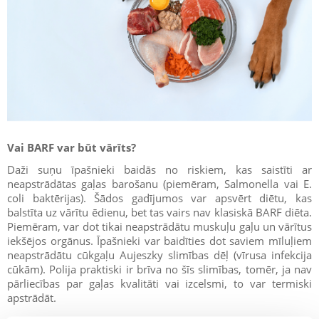
Vai BARF var būt vārīts?
Daži suņu īpašnieki baidās no riskiem, kas saistīti ar
neapstrādātas gaļas barošanu (piemēram, Salmonella vai E.
coli baktērijas). Šādos gadījumos var apsvērt diētu, kas
balstīta uz vārītu ēdienu, bet tas vairs nav klasiskā BARF diēta.
Piemēram, var dot tikai neapstrādātu muskuļu gaļu un vārītus
iekšējos orgānus. Īpašnieki var baidīties dot saviem mīluļiem
neapstrādātu cūkgaļu Aujeszky slimības dēļ (vīrusa infekcija
cūkām). Polija praktiski ir brīva no šīs slimības, tomēr, ja nav
pārliecības par gaļas kvalitāti vai izcelsmi, to var termiski
apstrādāt.