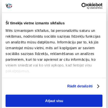
Kā sākt BARF diētu sunim?
Ja domājat, kā sākt BARF diētu sunim, pirmais solis būtu
konsultēties ar veterinārārstu vai zoodietologu, kuram ir
pieredze BARF barošanā. Profesionāla palīdzība ir ļoti svarīga,
Šī tīmekļa vietne izmanto sīkfailus
lai nodrošinātu, ka diēta būs pareizi sabalansēta un pielāgota
suņa vajadzībām. Iesācējiem bieži ieteicams vispirms
Mēs izmantojam sīkfailus, lai personalizētu saturu un
iepazīties ar suņu barošanas principiem, pievienoties BARF
reklāmas, nodrošinātu sociālo saziņas līdzekļu funkcijas
forumam un sazināties ar pieredzējušiem cilvēkiem. Internetā
un analizētu mūsu datplūsmu. Informāciju par to, kā jūs
ir daudz ceļvežu un kalkulatoru, kas palīdz aprēķināt, kādu
izmantojat mūsu vietni, mēs arī kopīgojam ar saviem
gaļu izmantot un cik daudz pievienot papildinājumu. Ir svarīgi
sociālās saziņas līdzekļu, reklamēšanas un analīzes
atcerēties, ka pārāk daudz vitamīnu un minerālvielu diētā var
būt kaitīgi. Ļoti svarīgi ir precīzi aprēķināt proporcijas.
partneriem, kuri to var apvienot ar citu informāciju, ko
viņiem sniedzat vai ko viņi apkopo, kad lietojat viņu
BARF diēta sunim – kā izveidot ēdienkarti?
pakalpojumus.
Katram sunim jābūt diētai, kas pielāgota tā vajadzībām. Tas
ietver vecumu, svaru, šķirni, veselības stāvokli un iespējamās
Rādīt detalizēti
alerģijas vai slimības. BARF ēdienkartes izveide prasa ņemt
vērā vairākus galvenos elementus:
Muskuļu gaļa
– veido diētas pamatu. Visbiežāk lietotā
Atļaut visu
gaļa: liellops, vistas, tītars, jērs, kā arī medījumi. Alerģiju