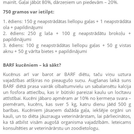
mainīt. Gaļai jābūt 80%, dārzeņiem un piedevām – 20%.
750 gramos var ietilpt:
1. ēdiens: 150 g neapstrādātas liellopu gaļas + 1 neapstrādāta
ola + papildinājumi
2. ēdiens: 250 g laša + 100 g neapstrādātu brokoļu +
papildinājumi
3. ēdiens: 100 g neapstrādātas liellopu gaļas + 50 g vistas
aknu + 50 g vārīta bietes + papildinājumi
BARF kucēniem – kā sākt?
Kucēnus arī var barot ar BARF diētu, taču viņu uztura
vajadzības atšķiras no pieaugušo suņu. Augšanas laikā suns
BARF diētā prasa vairāk olbaltumvielu un sabalansētu kalcija
un fosfora attiecību, kas ir būtiski pareizai kaulu un locītavu
attīstībai. Kucēni jābaro apmēram ar 10% no ķermeņa svara –
piemēram, kucēns, kas sver 5 kg, katru dienu jāēd 500 g
barības. Kucēniem jāsaņem dažāda gaļa, iekšējie orgāni un
kauli, un to diēta jāuzrauga veterinārārstam, lai pārliecinātos,
ka tā atbilst visām augošā organisma vajadzībām. Ieteicams
konsultēties ar veterinārārstu un zoodietologu.