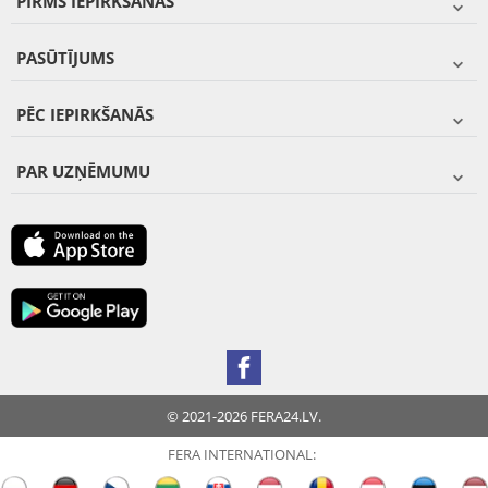
PIRMS IEPIRKŠANĀS
PASŪTĪJUMS
PĒC IEPIRKŠANĀS
PAR UZŅĒMUMU
© 2021-2026 FERA24.LV.
FERA INTERNATIONAL: