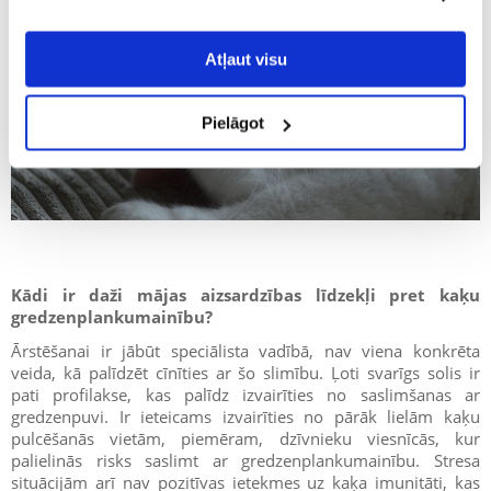
Atļaut visu
Pielāgot
Kādi ir daži mājas aizsardzības līdzekļi pret kaķu
gredzenplankumainību?
Ārstēšanai ir jābūt speciālista vadībā, nav viena konkrēta
veida, kā palīdzēt cīnīties ar šo slimību. Ļoti svarīgs solis ir
pati profilakse, kas palīdz izvairīties no saslimšanas ar
gredzenpuvi. Ir ieteicams izvairīties no pārāk lielām kaķu
pulcēšanās vietām, piemēram, dzīvnieku viesnīcās, kur
palielinās risks saslimt ar gredzenplankumainību. Stresa
situācijām arī nav pozitīvas ietekmes uz kaķa imunitāti, kas