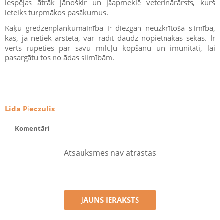
iespējas ātrāk jānošķir un jāapmeklē veterinārārsts, kurš
ieteiks turpmākos pasākumus.
Kaķu gredzenplankumainība ir diezgan neuzkrītoša slimība,
kas, ja netiek ārstēta, var radīt daudz nopietnākas sekas. Ir
vērts rūpēties par savu mīluļu kopšanu un imunitāti, lai
pasargātu tos no ādas slimībām.
Lida Pieczulis
Komentāri
Atsauksmes nav atrastas
JAUNS IERAKSTS