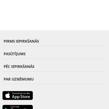
PIRMS IEPIRKŠANĀS
PASŪTĪJUMS
PĒC IEPIRKŠANĀS
PAR UZŅĒMUMU