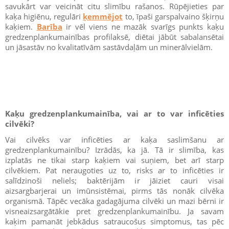
savukārt var veicināt citu slimību rašanos. Rūpējieties par
kaķa higiēnu, regulāri
ķemmējot
to, īpaši garspalvaino šķirņu
kaķiem.
Barība
ir vēl viens ne mazāk svarīgs punkts kaķu
gredzenplankumainības profilaksē, diētai jābūt sabalansētai
un jāsastāv no kvalitatīvām sastāvdaļām un minerālvielām.
Kaķu gredzenplankumainība, vai ar to var inficēties
cilvēki?
Vai cilvēks var inficēties ar kaķa saslimšanu ar
gredzenplankumainību? Izrādās, ka jā. Tā ir slimība, kas
izplatās ne tikai starp kaķiem vai suņiem, bet arī starp
cilvēkiem. Pat neraugoties uz to, risks ar to inficēties ir
salīdzinoši neliels; baktērijām ir jāiziet cauri visai
aizsargbarjerai un imūnsistēmai, pirms tās nonāk cilvēka
organismā. Tāpēc vecāka gadagājuma cilvēki un mazi bērni ir
visneaizsargātākie pret gredzenplankumainību. Ja savam
kaķim pamanāt jebkādus satraucošus simptomus, tas pēc