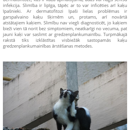
infekcija. Slimība ir lipīga, tāpēc ar to var inficēties arī kaķu
īpašnieki. Ar dermatofitozi īpaši lielas problēmas ir
garspalvaino kaķu šķirnēm un, protams, arī novārtā
atstātajiem kaķiem. Slimību nav viegli diagnosticēt, jo kaķiem
bieži vien tā norit bez simptomiem, neatkarīgi no vecuma, pat
jauni kaķi var saslimt ar gredzenplankumainību. Turpmākajā
rakstā tiks izklāstītas visbiežāk sastopamās kaķu
gredzenplankumainības ārstēšanas metodes.