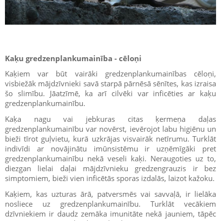
Kaķu gredzenplankumainība
- cēloņi
Kaķiem var būt vairāki gredzenplankumainības cēloņi,
visbiežāk mājdzīvnieki savā starpā pārnēsā sēnītes, kas izraisa
šo slimību. Jāatzīmē, ka arī cilvēki var inficēties ar kaķu
gredzenplankumainību.
Kaķa nagu vai jebkuras citas ķermeņa daļas
gredzenplankumainību var novērst, ievērojot labu higiēnu un
bieži tīrot guļvietu, kurā uzkrājas visvairāk netīrumu. Turklāt
indivīdi ar novājinātu imūnsistēmu ir uzņēmīgāki pret
gredzenplankumainību nekā veseli kaķi. Neraugoties uz to,
diezgan lielai daļai mājdzīvnieku gredzengrauzis ir bez
simptomiem, bieži vien inficētās sporas izdalās, laizot kažoku.
Kaķiem, kas uzturas ārā, patversmēs vai savvaļā, ir lielāka
nosliece uz gredzenplankumainību. Turklāt vecākiem
dzīvniekiem ir daudz zemāka imunitāte nekā jauniem, tāpēc