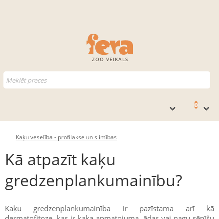
ZOO VEIKALS
0
Kaķu veselība - profilakse un slimības
Kā atpazīt kaķu
gredzenplankumainību?
Kaķu gredzenplankumainība ir pazīstama arī kā
dermatofitoze, kas ir kaķa apmatojuma, ādas vai nagu sēnīšu