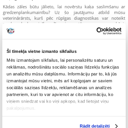
Kādas zāles būtu jālieto, lai novērstu kaķa saslimšanu ar
gredzenplankumainību? Uz šo jautājumu atbild mūsu
veterinārārsts, kurš pēc rūpīgas diagnostikas var noteikt
gredzenplankumainības līmeni un tās smaguma pakāpi.
Populāri tirgū ir skalošanas līdzekļi, kurus uzklāj tieši uz
brūces. Kaķa kašķīgos plankumus, kas ir viens no
izplatītākajiem gredzenplankumainības simptomiem, var
ārstēt sistēmiski, taču mums jāapzinās, ka tas ir ilgstošs
Šī tīmekļa vietne izmanto sīkfailus
process, kas var ilgt pat vairākas nedēļas. Lai pasargātu savu
mīluli no inficēšanās ar šo baktēriju no citiem
Mēs izmantojam sīkfailus, lai personalizētu saturu un
mājdzīvniekiem, var izmantot vakcīnu pret
reklāmas, nodrošinātu sociālo saziņas līdzekļu funkcijas
gredzenplankumainību kaķiem.
un analizētu mūsu datplūsmu. Informāciju par to, kā jūs
Veterinārārsta izrakstītie medikamenti bieži vien ir tablešu
izmantojat mūsu vietni, mēs arī kopīgojam ar saviem
formā, tāpēc ir labi tos dot kopā ar ēdienu, īpaši, ja kaķim ir
sociālās saziņas līdzekļu, reklamēšanas un analīzes
grūtības norīt medikamentus.
partneriem, kuri to var apvienot ar citu informāciju, ko
viņiem sniedzat vai ko viņi apkopo, kad lietojat viņu
pakalpojumus.
Rādīt detalizēti