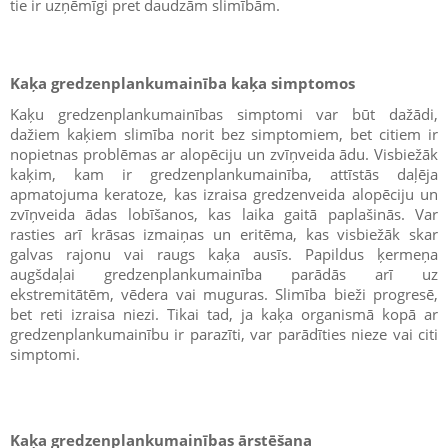
tie ir uzņēmīgi pret daudzām slimībām.
Kaķa gredzenplankumainība kaķa simptomos
Kaķu gredzenplankumainības simptomi var būt dažādi,
dažiem kaķiem slimība norit bez simptomiem, bet citiem ir
nopietnas problēmas ar alopēciju un zvīņveida ādu. Visbiežāk
kaķim, kam ir gredzenplankumainība, attīstās daļēja
apmatojuma keratoze, kas izraisa gredzenveida alopēciju un
zvīņveida ādas lobīšanos, kas laika gaitā paplašinās. Var
rasties arī krāsas izmaiņas un eritēma, kas visbiežāk skar
galvas rajonu vai raugs kaķa ausīs. Papildus ķermeņa
augšdaļai gredzenplankumainība parādās arī uz
ekstremitātēm, vēdera vai muguras. Slimība bieži progresē,
bet reti izraisa niezi. Tikai tad, ja kaķa organismā kopā ar
gredzenplankumainību ir parazīti, var parādīties nieze vai citi
simptomi.
Kaķa gredzenplankumainības ārstēšana