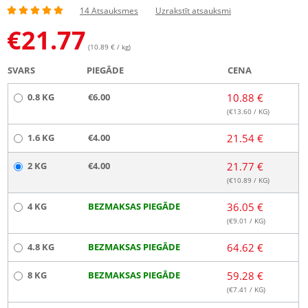
14 Atsauksmes
Uzrakstīt atsauksmi
€
21.77
(10.89 € / kg)
SVARS
PIEGĀDE
CENA
0.8 KG
€6.00
10.88 €
(€
13.60
/ KG)
1.6 KG
€4.00
21.54 €
2 KG
€4.00
21.77 €
(€
10.89
/ KG)
4 KG
BEZMAKSAS PIEGĀDE
36.05 €
(€
9.01
/ KG)
4.8 KG
BEZMAKSAS PIEGĀDE
64.62 €
8 KG
BEZMAKSAS PIEGĀDE
59.28 €
(€
7.41
/ KG)