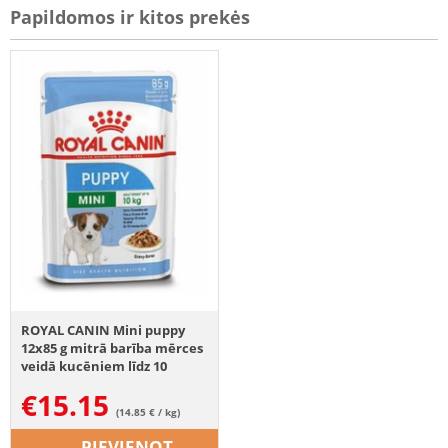
Papildomos ir kitos prekės
ROYAL CANIN Mini puppy
12x85 g mitrā barība mērces
veidā kucēniem līdz 10
mēnešiem, mazo šķirņu
€
15.15
(14.85 € / kg)
PIEVIENOT