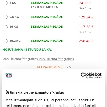
8 KG
BEZMAKSAS PIEGĀDE
74.13 €
+ 12 X 85G MOKRA
(€
9.27
/ KG)
9.6 KG
BEZMAKSAS PIEGĀDE
129.24 €
16 KG
BEZMAKSAS PIEGĀDE
117.38 €
(€
7.34
/ KG)
19.2 KG
BEZMAKSAS PIEGĀDE
258.48 €
NOSŪTĪŠANA 48 STUNDU LAIKĀ.
Mūsu klienta fotogrāfijas
Mūsu klienta fotogrāfijas
14 ATSAUKSMES
5 z 5
Šī tīmekļa vietne izmanto sīkfailus
100%
Mēs izmantojam sīkfailus, lai personalizētu saturu un
reklāmas, nodrošinātu sociālo saziņas līdzekļu funkcijas