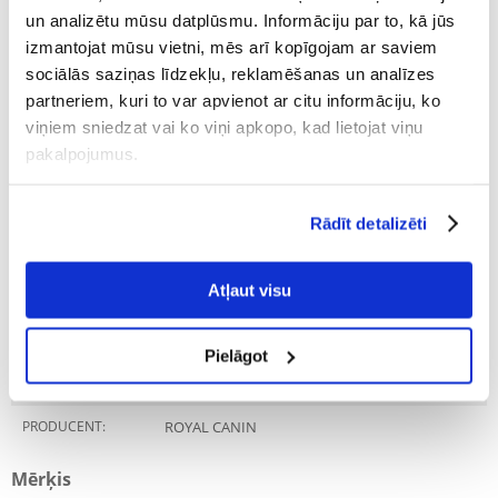
un analizētu mūsu datplūsmu. Informāciju par to, kā jūs
izmantojat mūsu vietni, mēs arī kopīgojam ar saviem
100% KLIENTU IESAKA ŠO PRODUKTU
sociālās saziņas līdzekļu, reklamēšanas un analīzes
UZRAKSTĪT ATSAUKSMI
partneriem, kuri to var apvienot ar citu informāciju, ko
Recommend
viņiem sniedzat vai ko viņi apkopo, kad lietojat viņu
pakalpojumus.
Raksturojums
Parametri
Rādīt detalizēti
IEPAKOJUMA SVARS
2
(KG):
Atļaut visu
MĀJDZĪVNIEKA
Mazās šķirnes
IZMĒRS:
Pielāgot
PRODUKTU LĪNIJA:
Royal Canin Mini Junior
PRODUCENT:
ROYAL CANIN
Mērķis