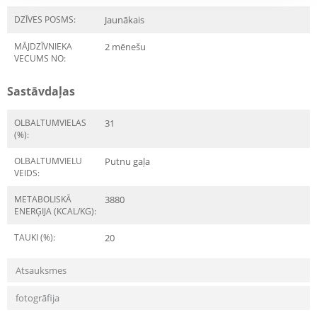
DZĪVES POSMS:
Jaunākais
MĀJDZĪVNIEKA
2 mēnešu
VECUMS NO:
Sastāvdaļas
OLBALTUMVIELAS
31
(%):
OLBALTUMVIELU
Putnu gaļa
VEIDS:
METABOLISKĀ
3880
ENERĢIJA (KCAL/KG):
TAUKI (%):
20
Atsauksmes
fotogrāfija