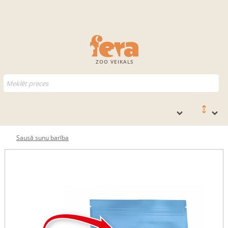
ZOO VEIKALS
0
Sausā suņu barība