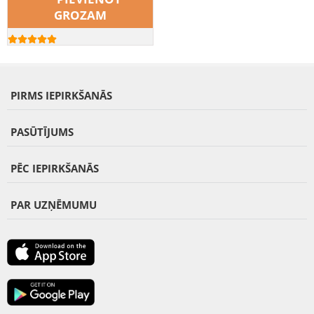
GROZAM
PIRMS IEPIRKŠANĀS
PASŪTĪJUMS
PĒC IEPIRKŠANĀS
PAR UZŅĒMUMU