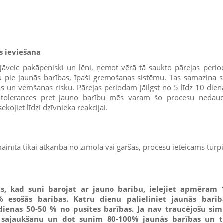
s ieviešana
āveic pakāpeniski un lēni, ņemot vērā tā saukto pārejas perio
u pie jaunās barības, īpaši gremošanas sistēmu. Tas samazina 
as un vemšanas risku. Pārejas periodam jāilgst no 5 līdz 10 die
 tolerances pret jauno barību mēs varam šo procesu nedaudz
sekojiet līdzi dzīvnieka reakcijai.
mainīta tikai atkarībā no zīmola vai garšas, procesu ieteicams turpi
ās, kad suni barojat ar jauno barību, ielejiet apmēram
 esošās barības. Katru dienu palieliniet jaunās barī
dienas 50-50 % no pusītes barības. Ja nav traucējošu s
 sajaukšanu un dot sunim 80-100% jaunās barības un t