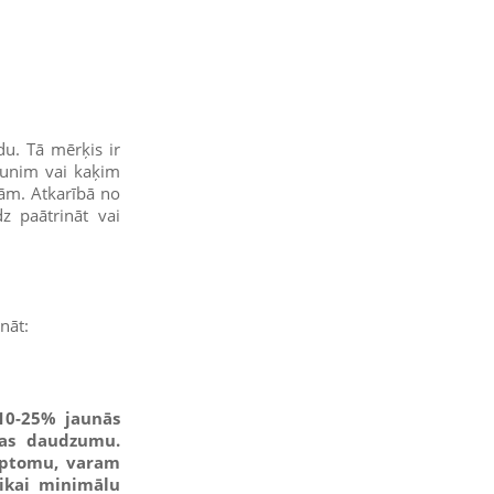
du. Tā mērķis ir
sunim vai kaķim
nām. Atkarībā no
 paātrināt vai
nāt:
 10-25% jaunās
bas daudzumu.
imptomu, varam
ikai minimālu