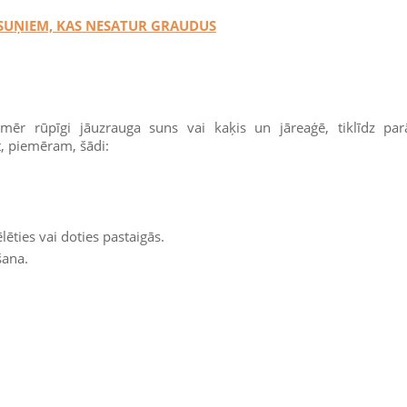
 SUŅIEM, KAS NESATUR GRAUDUS
mēr rūpīgi jāuzrauga suns vai kaķis un jāreaģē, tiklīdz par
t, piemēram, šādi:
ēties vai doties pastaigās.
šana.