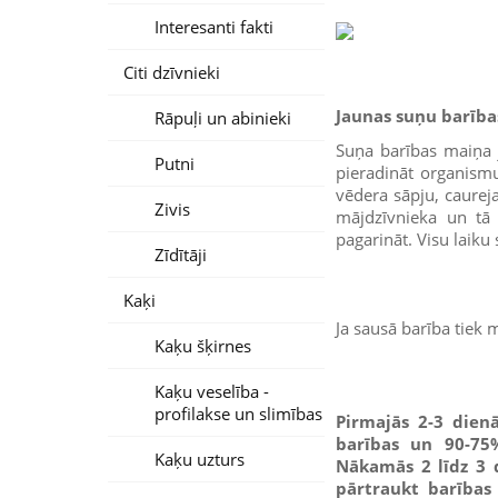
Interesanti fakti
Citi dzīvnieki
Jaunas suņu barība
Rāpuļi un abinieki
Suņa barības maiņa j
Putni
pieradināt organism
vēdera sāpju, caurej
Zivis
mājdzīvnieka un tā
pagarināt. Visu laiku 
Zīdītāji
Kaķi
Ja sausā barība tiek 
Kaķu šķirnes
Kaķu veselība -
profilakse un slimības
Pirmajās 2-3 dien
barības un 90-75%
Kaķu uzturs
Nākamās 2 līdz 3 
pārtraukt barības