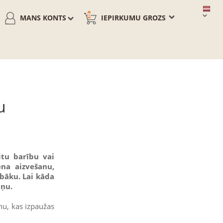
0
MANS KONTS
IEPIRKUMU GROZS
u
itu barību vai
ēna aizvešanu,
bāku. Lai kāda
iņu.
nu, kas izpaužas