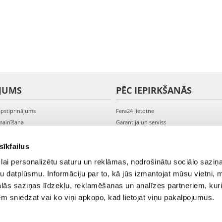
JUMS
PĒC IEPIRKŠANĀS
apstiprinājums
Fera24 lietotne
mainīšana
Garantija un serviss
veikšana
PVN rēķini
s kontam
Sūdzības un preču atgriešana
sīkfailus
lai personalizētu saturu un reklāmas, nodrošinātu sociālo saziņa
u datplūsmu. Informāciju par to, kā jūs izmantojat mūsu vietni, 
ās saziņas līdzekļu, reklamēšanas un analīzes partneriem, kuri
iem sniedzat vai ko viņi apkopo, kad lietojat viņu pakalpojumus.
© 2021-2026 FERA24.LV.