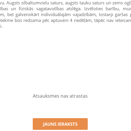
vu. Augsts olbaltumvielu saturs, augsts tauku saturs un zems ogļh
bas un fiziskās sagatavotības atslēga. Izvēloties barību, mu
m, bet galvenokārt individuālajām vajadzībām, tostarp garšas 
ietekme būs redzama pēc aptuveni 4 nedēļām, tāpēc nav ieteicam
i.
Atsauksmes nav atrastas
JAUNS IERAKSTS