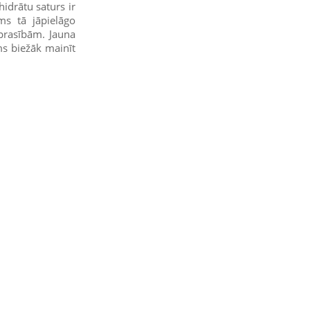
idrātu saturs ir
ms tā jāpielāgo
prasībām. Jauna
s biežāk mainīt