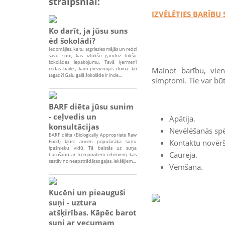
straipsniai:
IZVĒLĒTIES BARĪBU
Ko darīt, ja jūsu suns
ēd šokolādi?
Iedomājies, ka tu atgriezies mājās un redzi
savu suni, kas iztukšo gandrīz tukšu
šokolādes iepakojumu. Tavā ķermenī
rodas bailes, kam pievienojas doma: ko
Mainot barību, vien
tagad?! Galu galā šokolāde ir inde...
simptomi. Tie var bū
BARF diēta jūsu sunim
- ceļvedis un
Apātija.
konsultācijas
Nevēlēšanās spēl
BARF diēta (Biologically Appropriate Raw
Kontaktu novēr
Food) kļūst arvien populārāka suņu
īpašnieku vidū. Tā balstās uz suņa
Caureja.
barošanu ar kompozītiem ēdieniem, kas
sastāv no neapstrādātas gaļas, iekšējiem...
Vemšana.
Kucēni un pieauguši
suņi - uztura
atšķirības. Kāpēc barot
suni ar vecumam