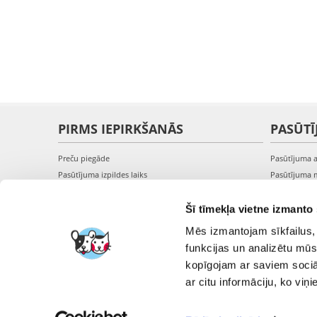
PIRMS IEPIRKŠANĀS
PASŪTĪ
Preču piegāde
Pasūtījuma 
Pasūtījuma izpildes laiks
Pasūtījuma 
Preču pieejamība
Pasūtījuma 
Reģistrācija interneta veikalā
Pieslēgšanā
Šī tīmekļa vietne izmanto 
Preču pirkšanas un pārdošanas noteikumi
Mēs izmantojam sīkfailus, 
Privātuma politika
funkcijas un analizētu mūs
kopīgojam ar saviem sociāl
ar citu informāciju, ko viņ