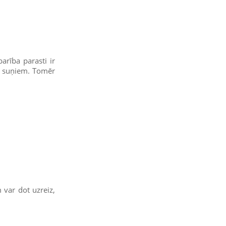
arība parasti ir
em suņiem. Tomēr
 var dot uzreiz,