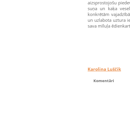
aizsprostojošu piede
suņa un kaķa veselī
konkrētām vajadzībā
un uzlabota uztura 
sava mīluļa ēdienkart
Karolina Luščik
Komentāri