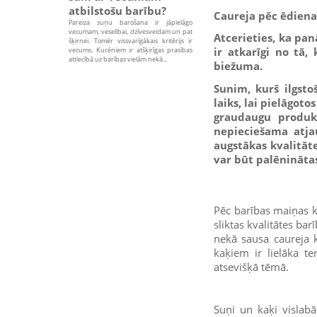
atbilstošu barību?
Caureja pēc ēdien
Pareiza suņu barošana ir jāpielāgo
vecumam, veselībai, dzīvesveidam un pat
Atcerieties, ka pan
šķirnei. Tomēr vissvarīgākais kritērijs ir
ir atkarīgi no tā,
vecums. Kucēniem ir atšķirīgas prasības
attiecībā uz barības vielām nekā...
biežuma.
Sunim, kurš ilgsto
laiks, lai pielāgoto
graudaugu produkt
nepieciešama atja
augstākas kvalitāt
var būt palēninātas
Pēc barības maiņas ka
sliktas kvalitātes ba
nekā sausa caureja 
kaķiem ir lielāka t
atsevišķā tēmā.
Suņi un kaķi vislab