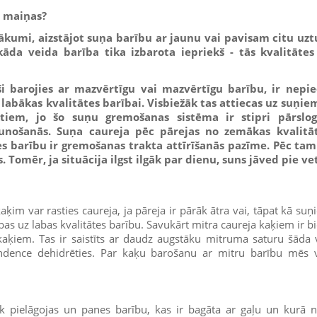
a maiņas?
ākumi, aizstājot suņa barību ar jaunu vai pavisam citu uzt
 kāda veida barība tika izbarota iepriekš - tās kvalitātes
ši barojies ar mazvērtīgu vai mazvērtīgu barību, ir nepie
s labākas kvalitātes barībai. Visbiežāk tas attiecas uz suņie
iem, jo šo suņu gremošanas sistēma ir stipri pārslog
unošanās. Suņa caureja pēc pārejas no zemākas kvalitā
es barību ir gremošanas trakta attīrīšanās pazīme. Pēc tam
. Tomēr, ja situācija ilgst ilgāk par dienu, suns jāved pie ve
ķim var rasties caureja, ja pāreja ir pārāk ātra vai, tāpat kā suņ
rības uz labas kvalitātes barību. Savukārt mitra caureja kaķiem ir
kaķiem. Tas ir saistīts ar daudz augstāku mitruma saturu šāda 
endence dehidrēties. Par kaķu barošanu ar mitru barību mēs v
āk pielāgojas un panes barību, kas ir bagāta ar gaļu un kurā n