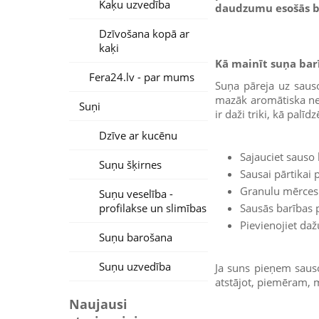
Kaķu uzvedība
daudzumu esošās b
Dzīvošana kopā ar
kaķi
Kā mainīt suņa bar
Fera24.lv - par mums
Suņa pāreja uz sauso
mazāk aromātiska nek
Suņi
ir daži triki, kā pal
Dzīve ar kucēnu
Sajauciet sauso 
Suņu šķirnes
Sausai pārtikai 
Granulu mērces 
Suņu veselība -
profilakse un slimības
Sausās barības 
Pievienojiet daž
Suņu barošana
Suņu uzvedība
Ja suns pieņem sauso
atstājot, piemēram, 
Naujausi