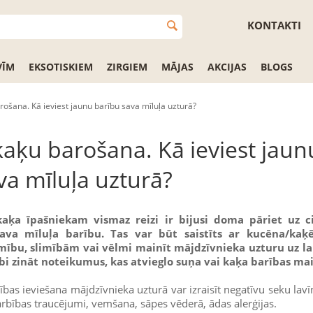
KONTAKTI
VĪM
EKSOTISKIEM
ZIRGIEM
MĀJAS
AKCIJAS
BLOGS
ošana. Kā ieviest jaunu barību sava mīluļa uzturā?
aķu barošana. Kā ieviest jaun
va mīluļa uzturā?
aķa īpašniekam vismaz reizi ir bijusi doma pāriet uz c
sava mīluļa barību. Tas var būt saistīts ar kucēna/kaķ
ību, slimībām vai vēlmi mainīt mājdzīvnieka uzturu uz la
labi zināt noteikumus, kas atvieglo suņa vai kaķa barības ma
bas ieviešana mājdzīvnieka uzturā var izraisīt negatīvu seku lavī
rbības traucējumi, vemšana, sāpes vēderā, ādas alerģijas.