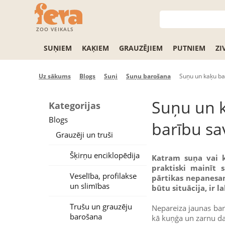
ZOO VEIKALS
SUŅIEM
KAĶIEM
GRAUZĒJIEM
PUTNIEM
ZI
Uz sākums
Blogs
Suņi
Suņu barošana
Suņu un kaķu bar
Suņu un k
Kategorijas
Blogs
barību sa
Grauzēji un truši
Šķirņu enciklopēdija
Katram suņa vai k
praktiski mainīt 
Veselība, profilakse
pārtikas nepanesam
un slimības
būtu situācija, ir 
Trušu un grauzēju
Nepareiza jaunas barī
barošana
kā kuņģa un zarnu da