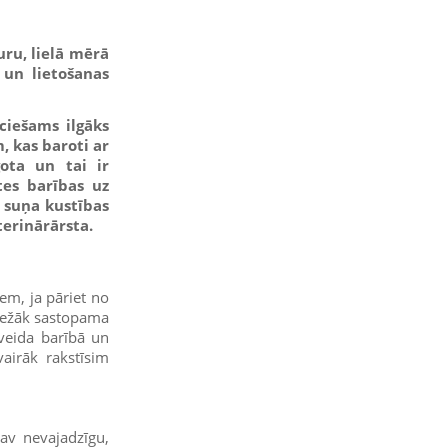
uru, lielā mērā
 un lietošanas
ciešams ilgāks
m, kas baroti ar
ota un tai ir
tes barības uz
 suņa kustības
terinārārsta.
iem, ja pāriet no
 biežāk sastopama
veida barībā un
airāk rakstīsim
av nevajadzīgu,