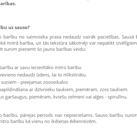
arības.
ību uz sauso?
 barību no saimnieka prasa nedaudz vairāk pacietības. Sausā b
ā mitrā barība, un tās tekstūra sākotnēji var nepatikt izvēlīgi
īdzēt sunim pieņemt šo jauno barības veidu:
barību ar savu iecienītāko mitro barību
pievieno nedaudz ūdens, lai to mīkstinātu.
suņiem - pieejamas zooveikalos
papildināšana ar dzīvnieku taukiem, piemēram, zoss taukiem.
us garšaugus, piemēram, kviešu zelmeni vai aļģes - spirulīnu.
 barību, pārejas periods nav nepieciešams. Sauso barību sunim
mitro barību kā vienu no ikdienas ēdienreizēm.