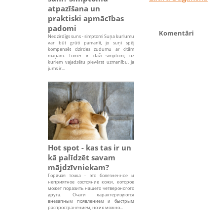
atpazīšana un
praktiski apmācības
padomi
Komentāri
Nedzirdīgs suns - simptomi Suņa kurlumu
var būt grūti pamanīt, jo suņi spēj
kompensēt dzirdes zudumu ar citām
maņām. Tomēr ir daži simptomi, uz
kuriem vajadzētu pievērst uzmanību, ja
jums ir...
Hot spot - kas tas ir un
kā palīdzēt savam
mājdzīvniekam?
Горячая точка - это болезненное и
неприятное состояние кожи, которое
может поразить нашего четвероногого
друга. Очаги характеризуются
внезапным появлением и быстрым
распространением, но их можно...