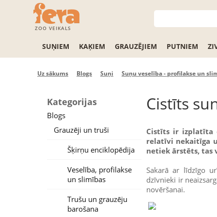
ZOO VEIKALS
SUŅIEM
KAĶIEM
GRAUZĒJIEM
PUTNIEM
ZI
Uz sākums
Blogs
Suņi
Suņu veselība - profilakse un sli
Cistīts s
Kategorijas
Blogs
Grauzēji un truši
Cistīts ir izplatī
relatīvi nekaitīga 
Šķirņu enciklopēdija
netiek ārstēts, tas 
Veselība, profilakse
Sakarā ar līdzīgo u
un slimības
dzīvnieki ir neaizsarg
novēršanai.
Trušu un grauzēju
barošana