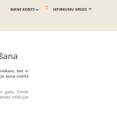
0
MANS KONTS
IEPIRKUMU GROZS
ēšana
vniekam, bet ir
Ja suņa cistīts
un gaita. Tomēr
pamats infekcijas