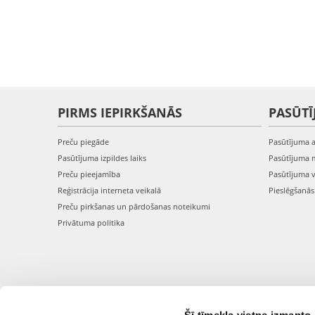
PIRMS IEPIRKŠANĀS
PASŪTĪ
Preču piegāde
Pasūtījuma 
Pasūtījuma izpildes laiks
Pasūtījuma 
Preču pieejamība
Pasūtījuma 
Reģistrācija interneta veikalā
Pieslēgšanā
Preču pirkšanas un pārdošanas noteikumi
Privātuma politika
Šī tīmekļa vietne izmanto 