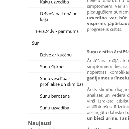
nelielu daudzumu ur
Kaķu uzvedība
simptomiem. Var arī 
pieaugušiem suņiem bi
Dzīvošana kopā ar
uzvedība var būt 
kaķi
vispirms jāpārbau
progresējis cistīts.
Fera24.lv - par mums
Suņi
Suņu cistīta ārstēš
Dzīve ar kucēnu
Ārstēšana mājās ir n
simptomiem liecina,
Suņu šķirnes
nopietnas komplikāc
gadījumos urīnceļu
Suņu veselība -
profilakse un slimības
Ārsts slimību diagno
analīzes un vēdera d
Suņu barošana
viņš izraksta atbils
atslābinošus līdzekļu
Suņu uzvedība
aizsargātu dabisko ba
un bieži urinē. Tas
Naujausi