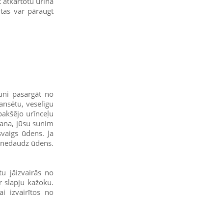
 atkārtotu urīna
, tas var pāraugt
suni pasargāt no
ansētu, veselīgu
pakšējo urīnceļu
šana, jūsu sunim
svaigs ūdens. Ja
t nedaudz ūdens.
u jāizvairās no
r slapju kažoku.
ai izvairītos no