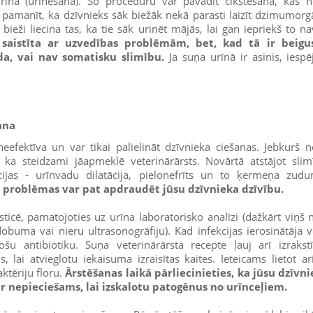
īna (urinēšana). Šo procedūru var pavadīt čīkstēšana, kas 
pamanīt, ka dzīvnieks sāk biežāk nekā parasti laizīt dzimumorgā
eži liecina tas, ka tie sāk urinēt mājās, lai gan iepriekš to na
saistīta ar uzvedības problēmām, bet, kad tā ir beigus
da, vai nav somatisku slimību.
Ja suņa urīnā ir asinis, iesp
ana
eefektīva un var tikai palielināt dzīvnieka ciešanas. Jebkurš
 ka steidzami jāapmeklē veterinārārsts. Novārtā atstājot slimī
ijas - urīnvadu dilatācija, pielonefrīts un to ķermeņa zud
 problēmas var pat apdraudēt jūsu dzīvnieka dzīvību.
sticē, pamatojoties uz urīna laboratorisko analīzi (dažkārt viņš 
obuma vai nieru ultrasonogrāfiju). Kad infekcijas ierosinātāja ve
tošu antibiotiku. Suņa veterinārārsta recepte ļauj arī izraks
s, lai atvieglotu iekaisuma izraisītas kaites. Ieteicams lietot ar
ktēriju floru.
Ārstēšanas laikā pārliecinieties, ka jūsu dzīvn
 ir nepieciešams, lai izskalotu patogēnus no urīnceļiem.