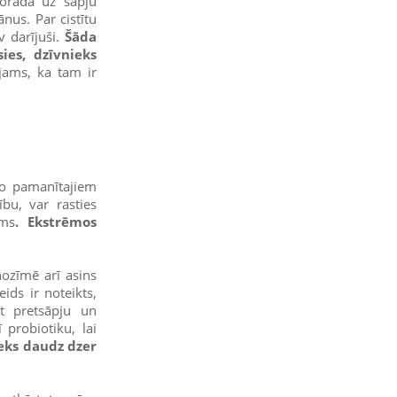
norāda uz sāpju
nus. Par cistītu
v darījuši.
Šāda
ies, dzīvnieks
ējams, ka tam ir
 no pamanītajiem
bu, var rasties
ums
. Ekstrēmos
nozīmē arī asins
ids ir noteikts,
tīt pretsāpju un
ī probiotiku, lai
ieks daudz dzer