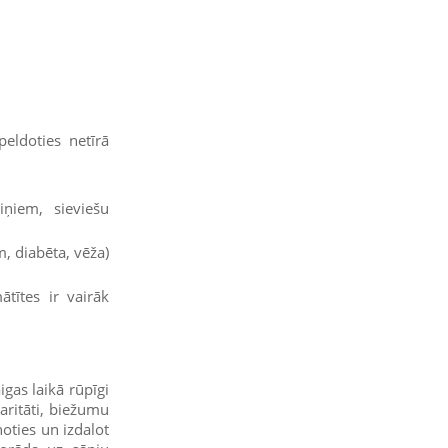
eldoties netīrā
viņiem, sieviešu
, diabēta, vēža)
tītes ir vairāk
igas laikā rūpīgi
aritāti, biežumu
noties un izdalot