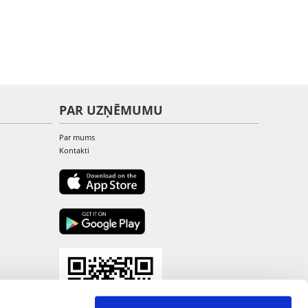
PAR UZŅĒMUMU
Par mums
Kontakti