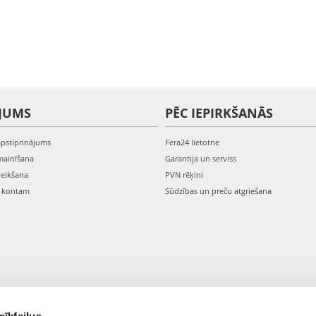
JUMS
PĒC IEPIRKŠANĀS
apstiprinājums
Fera24 lietotne
mainīšana
Garantija un serviss
veikšana
PVN rēķini
s kontam
Sūdzības un preču atgriešana
sīkfailus