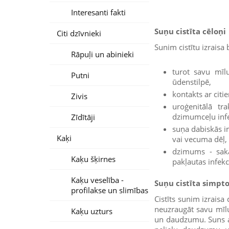
Interesanti fakti
Suņu cistīta cēloņi
Citi dzīvnieki
Sunim cistītu izraisa b
Rāpuļi un abinieki
turot savu mīlu
Putni
ūdenstilpē,
kontakts ar citi
Zivis
uroģenitālā tra
dzimumceļu infe
Zīdītāji
suņa dabiskās i
Kaķi
vai vecuma dēļ,
dzimums - saka
Kaķu šķirnes
pakļautas infekc
Kaķu veselība -
Suņu cistīta simpt
profilakse un slimības
Cistīts sunim izraisa
neuzraugāt savu mīlu
Kaķu uzturs
un daudzumu. Suns ar 