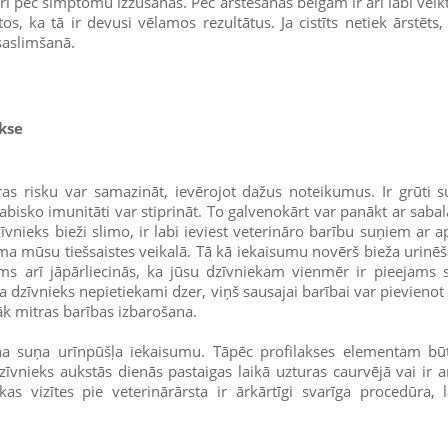
rī pēc simptomu izzušanas. Pēc ārstēšanas beigām ir arī labi veikt
ātos, ka tā ir devusi vēlamos rezultātus. Ja cistīts netiek ārstēts
saslimšanā.
akse
kuras risku var samazināt, ievērojot dažus noteikumus. Ir grūti 
bisko imunitāti var stiprināt. To galvenokārt var panākt ar sabal
īvnieks bieži slimo, ir labi ieviest veterināro barību suņiem ar a
ma mūsu tiešsaistes veikalā. Tā kā iekaisumu novērš bieža urinē
Jums arī jāpārliecinās, ka jūsu dzīvniekam vienmēr ir pieejams 
 dzīvnieks nepietiekami dzer, viņš sausajai barībai var pievieno
rāk mitras barības izbarošana.
na suņa urīnpūšļa iekaisumu. Tāpēc profilakses elementam būt
zīvnieks aukstās dienās pastaigas laikā uzturas caurvējā vai ir a
skas vizītes pie veterinārārsta ir ārkārtīgi svarīga procedūra, l