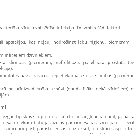
akteriāla, vīrusu vai sēnīšu infekcija. To izraiso šādi faktori:
li apstākļos, kas neļauj nodrošināt labu higiēnu, piemēram, p
em inficētiem dzīvniekiem,
kta slimības (piemēram, nefrolitiāze, palielināta prostata tē
kcija),
munitātes pavājināšanās nepietiekama uztura, slimības (piemēram
rā ar urīnizvadkanāla uzbūvi (daudz īsāks nekā vīriešiem) mā
ijām.
omi
 diezgan tipiskus simptomus, taču tos ir viegli nepamanīt, ja pasta
li. Saimniekam būtu jāraizējas par urinēšanas izmaiņām - regul
slimu urīnpūsli parasti cenšas to iztukšot, ļoti stipri sasprindzi