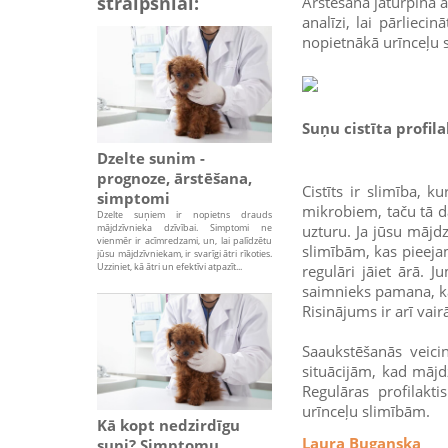
straipsniai:
Ārstēšana jāturpina a
analīzi, lai pārliecin
nopietnākā urīnceļu 
Suņu cistīta profil
Dzelte sunim -
prognoze, ārstēšana,
Cistīts ir slimība, 
simptomi
mikrobiem, taču tā da
Dzelte suņiem ir nopietns drauds
mājdzīvnieka dzīvībai. Simptomi ne
uzturu. Ja jūsu mājdz
vienmēr ir acīmredzami, un, lai palīdzētu
slimībām, kas pieeja
jūsu mājdzīvniekam, ir svarīgi ātri rīkoties.
Uzziniet, kā ātri un efektīvi atpazīt...
regulāri jāiet ārā. 
saimnieks pamana, ka
Risinājums ir arī vai
Saaukstēšanās veici
situācijām, kad mājd
Regulāras profilakti
urīnceļu slimībām.
Kā kopt nedzirdīgu
Laura Buganska
suni? Simptomu