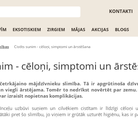
KONTAKTI
VĪM
EKSOTISKIEM
ZIRGIEM
MĀJAS
AKCIJAS
BLOGS
mības
Cistīts sunim - cēloņi, simptomi un ārstēšana
unim - cēloņi, simptomi un ārst
ta četrkājaino mājdzīvnieku slimība. Tā ir apgrūtinoša dzī
un viegli ārstējama. Tomēr to nedrīkst novērtēt par zemu. 
var izraisīt nopietnas komplikācijas.
rīnceļu uzbūvi suņiem un cilvēkiem cistītam ir līdzīgi cēloņi 
ātāki pret šo slimību, jo viņiem ir grūtāk uzturēt higiēnu, kas ir 