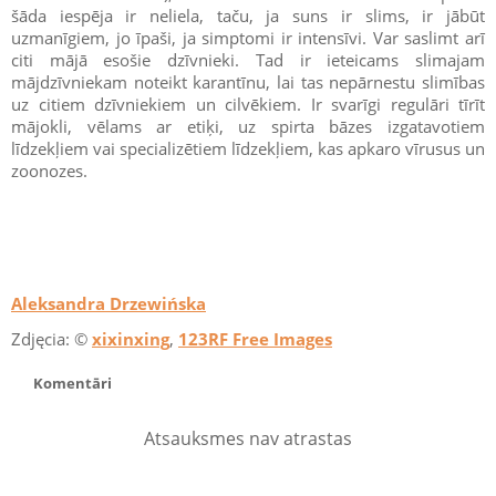
šāda iespēja ir neliela, taču, ja suns ir slims, ir jābūt
uzmanīgiem, jo īpaši, ja simptomi ir intensīvi. Var saslimt arī
citi mājā esošie dzīvnieki. Tad ir ieteicams slimajam
mājdzīvniekam noteikt karantīnu, lai tas nepārnestu slimības
uz citiem dzīvniekiem un cilvēkiem. Ir svarīgi regulāri tīrīt
mājokli, vēlams ar etiķi, uz spirta bāzes izgatavotiem
līdzekļiem vai specializētiem līdzekļiem, kas apkaro vīrusus un
zoonozes.
Aleksandra Drzewińska
Zdjęcia: ©
xixinxing
,
123RF Free Images
Komentāri
Atsauksmes nav atrastas