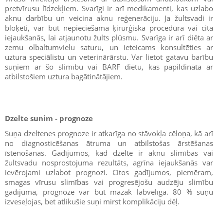
pretvīrusu līdzekļiem. Svarīgi ir arī medikamenti, kas uzlabo
aknu darbību un veicina aknu reģenerāciju. Ja žultsvadi ir
bloķēti, var būt nepieciešama ķirurģiska procedūra vai cita
iejaukšanās, lai atjaunotu žults plūsmu. Svarīga ir arī diēta ar
zemu olbaltumvielu saturu, un ieteicams konsultēties ar
uztura speciālistu un veterinārārstu. Var lietot gatavu barību
suņiem ar šo slimību vai BARF diētu, kas papildināta ar
atbilstošiem uztura bagātinātājiem.
Dzelte sunim - prognoze
Suņa dzeltenes prognoze ir atkarīga no stāvokļa cēloņa, kā arī
no diagnosticēšanas ātruma un atbilstošas ārstēšanas
īstenošanas. Gadījumos, kad dzelte ir aknu slimības vai
žultsvadu nosprostojuma rezultāts, agrīna iejaukšanās var
ievērojami uzlabot prognozi. Citos gadījumos, piemēram,
smagas vīrusu slimības vai progresējošu audzēju slimību
gadījumā, prognoze var būt mazāk labvēlīga. 80 % suņu
izveseļojas, bet atlikušie suņi mirst komplikāciju dēļ.