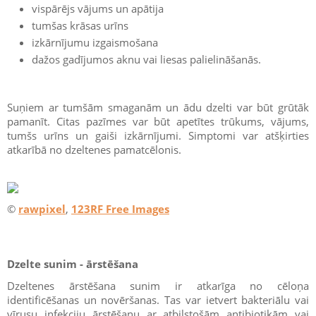
vispārējs vājums un apātija
tumšas krāsas urīns
izkārnījumu izgaismošana
dažos gadījumos aknu vai liesas palielināšanās.
Suņiem ar tumšām smaganām un ādu dzelti var būt grūtāk
pamanīt. Citas pazīmes var būt apetītes trūkums, vājums,
tumšs urīns un gaiši izkārnījumi. Simptomi var atšķirties
atkarībā no dzeltenes pamatcēlonis.
©
rawpixel
,
123RF Free Images
Dzelte sunim - ārstēšana
Dzeltenes ārstēšana sunim ir atkarīga no cēloņa
identificēšanas un novēršanas. Tas var ietvert bakteriālu vai
vīrusu infekciju ārstēšanu ar atbilstošām antibiotikām vai