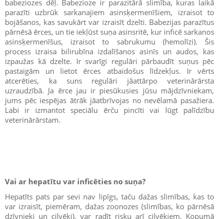
babeziozes dēļ. Babezioze ir parazitārā slimība, kuras laikā
parazīti uzbrūk sarkanajiem asinsķermenīšiem, izraisot to
bojāšanos, kas savukārt var izraisīt dzelti. Babezijas parazītus
pārnēsā ērces, un tie iekļūst suņa asinsritē, kur inficē sarkanos
asinsķermenīšus, izraisot to sabrukumu (hemolīzi). Šis
process izraisa bilirubīna izdalīšanos asinīs un audos, kas
izpaužas kā dzelte. Ir svarīgi regulāri pārbaudīt suņus pēc
pastaigām un lietot ērces atbaidošus līdzekļus. Ir vērts
atcerēties, ka suns regulāri jāattārpo veterinārārsta
uzraudzībā. Ja ērce jau ir piesūkusies jūsu mājdzīvniekam,
jums pēc iespējas ātrāk jāatbrīvojas no nevēlamā pasažiera.
Labi ir izmantot speciālu ērču pincīti vai lūgt palīdzību
veterinārārstam.
Vai ar hepatītu var inficēties no suņa?
Hepatīts pats par sevi nav lipīgs, taču dažas slimības, kas to
var izraisīt, piemēram, dažas zoonozes (slimības, ko pārnēsā
dzīvnieki un cilvēki), var radīt risku arī cilvēkiem. Kopumā