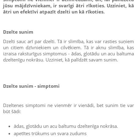
jūsu mājdzīvniekam, ir svarīgi ātri rīkoties. Uzziniet, kā
ātri un efektīvi atpazīt dzelti un kā rīkoties.
Dzelte sunim
Dzelti sauc arī par dzelti. Tā ir slimība, kas var rasties suņiem
un citiem dzīvniekiem un cilvēkiem. Tā ir aknu slimība, kas
izraisa raksturīgus simptomus - ādas, gļotādu un acu baltuma
dzeltenīgu nokrāsu. Uzziniet, kā palīdzēt savam sunim.
Dzelte sunim - simptomi
Dzeltenes simptomi ne vienmēr ir vienādi, bet sunim tie var
būt šādi:
ādas, gļotādu un acu baltumu dzeltenīga nokrāsa.
apetītes trūkums un svara zudums