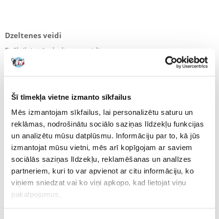
Dzeltenes veidi
Pašlaik ir trīs dzeltenes veidi:
pirmshepatiskā dzelte - rodas ar bilirubīna pārpalikumu.
hepatīts - uzbrūk aknām, un to izraisa traucēta žults
sekrēcija.
Šī tīmekļa vietne izmanto sīkfailus
aknu dzelte - šī slimība ir saistīta ar nespēju izvadīt žulti
Mēs izmantojam sīkfailus, lai personalizētu saturu un
no žultspūšļa vai žultsvadiem.
reklāmas, nodrošinātu sociālo saziņas līdzekļu funkcijas
un analizētu mūsu datplūsmu. Informāciju par to, kā jūs
izmantojat mūsu vietni, mēs arī kopīgojam ar saviem
Lai veterinārārsts zinātu, kā rīkoties, jāveic detalizēti asins
sociālās saziņas līdzekļu, reklamēšanas un analīzes
analīzes, lai noteiktu bilirubīna koncentrāciju asinīs.
partneriem, kuri to var apvienot ar citu informāciju, ko
viņiem sniedzat vai ko viņi apkopo, kad lietojat viņu
Vai dzelte sunim ir letāla?
pakalpojumus.