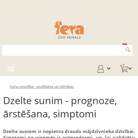
ZOO VEIKALS
0
Suņu veselība - profilakse un slimības
Dzelte sunim - prognoze,
ārstēšana, simptomi
Dzelte suņiem ir nopietns drauds mājdzīvnieka dzīvībai.
Simptomi ne vienmēr ir acīmredzami, un, lai palīdzētu