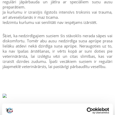
regulāri jāpārbauda un jātīra ar speciāliem suņu ausu
preparātiem.
Ja kurlumu ir izraisījis ilgstošs intensīvs troksnis vai trauma,
arī atveseļošanās ir maz ticama.
Iedzimtu kurlumu vai senilitāti nav iespējams izārstēt.
Šķiet, ka nedzirdīgajiem suņiem šis stāvoklis nerada sāpes vai
diskomfortu. Tomēr abu ausu nedzirdīga suņa aprūpe prasa
lielāku atdevi nekā dzirdīga suņa aprūpe. Neraugoties uz to,
ka nav īpašas ārstēšanas, ir vērts kopā ar suni doties pie
veterinārārsta, lai izslēgtu vēzi un citas slimības, kas var
izraisīt dzirdes zudumu. Īpaši vecākiem suņiem ir regulāri
jāapmeklē veterinārārsts, lai pastāvīgi pārbaudītu veselību.