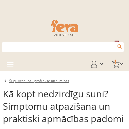
ZOO VEIKALS
0
Suņu veselība - profilakse un slimības
Kā kopt nedzirdīgu suni?
Simptomu atpazīšana un
praktiski apmācības padomi