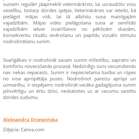
suņiem regulāri jāapmeklē veterinārārsts, lai uzraudzītu viņu
veselību, tostarp dzirdes spējas. Veterinārārsts var ieteikt, kā
pielāgot mājas vidi, lai tā atbilstu suņa mainīgajām
vajadzībām. Mājas vides pielāgošana suņa ar senilitāti
vajadzībām ietver izvairīšanos no pēkšņām skaņām,
konsekventu rituālu ievērošanu un papildu vizuālo stimulu
nodrošināšanu sunim.
Svarīgākais ir nodrošināt savam sunim mīlestību, sapratni un
komfortu novecošanās procesā. Nedzirdīgs suns vecumdienās
nav nekas neparasts. Sunim ir nepieciešama tuvība un rūpes
no viņa aprūpētāja puses. Nodrošinot pareizu aprūpi un
uzmanību, ir iespējams nodrošināt vecāka gadagājuma sunim
pilnvērtīgu un ērtu dzīvi, neskatoties uz ar vecumu saistīto
dzirdes zudumu.
Aleksandra Drzewińska
Zdjęcia: Canva.com