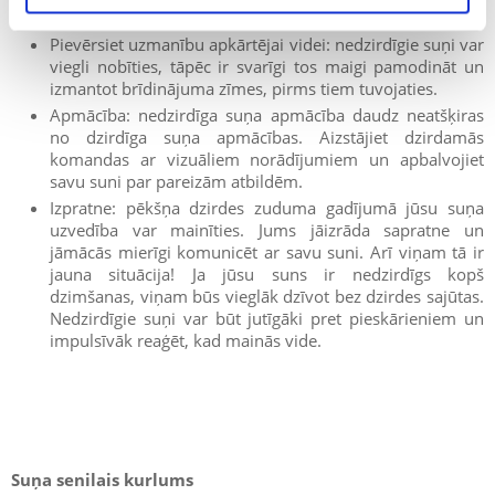
Pievērsiet uzmanību apkārtējai videi: nedzirdīgie suņi var
viegli nobīties, tāpēc ir svarīgi tos maigi pamodināt un
izmantot brīdinājuma zīmes, pirms tiem tuvojaties.
Apmācība: nedzirdīga suņa apmācība daudz neatšķiras
no dzirdīga suņa apmācības. Aizstājiet dzirdamās
komandas ar vizuāliem norādījumiem un apbalvojiet
savu suni par pareizām atbildēm.
Izpratne: pēkšņa dzirdes zuduma gadījumā jūsu suņa
uzvedība var mainīties. Jums jāizrāda sapratne un
jāmācās mierīgi komunicēt ar savu suni. Arī viņam tā ir
jauna situācija! Ja jūsu suns ir nedzirdīgs kopš
dzimšanas, viņam būs vieglāk dzīvot bez dzirdes sajūtas.
Nedzirdīgie suņi var būt jutīgāki pret pieskārieniem un
impulsīvāk reaģēt, kad mainās vide.
Suņa senilais kurlums