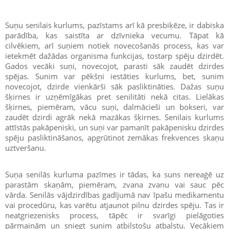
Suņu senilais kurlums, pazīstams arī kā presbiķēze, ir dabiska
parādība, kas saistīta ar dzīvnieka vecumu. Tāpat kā
cilvēkiem, arī suņiem notiek novecošanās process, kas var
ietekmēt dažādas organisma funkcijas, tostarp spēju dzirdēt.
Gados vecāki suņi, novecojot, parasti sāk zaudēt dzirdes
spējas. Sunim var pēkšņi iestāties kurlums, bet, sunim
novecojot, dzirde vienkārši sāk pasliktināties. Dažas suņu
šķirnes ir uzņēmīgākas pret senilitāti nekā citas. Lielākas
šķirnes, piemēram, vācu suņi, dalmācieši un bokseri, var
zaudēt dzirdi agrāk nekā mazākas šķirnes. Senilais kurlums
attīstās pakāpeniski, un suņi var pamanīt pakāpenisku dzirdes
spēju pasliktināšanos, apgrūtinot zemākas frekvences skaņu
uztveršanu.
Suņa senilās kurluma pazīmes ir tādas, ka suns nereaģē uz
parastām skaņām, piemēram, zvana zvanu vai sauc pēc
vārda. Senilās vājdzirdības gadījumā nav īpašu medikamentu
vai procedūru, kas varētu atjaunot pilnu dzirdes spēju. Tas ir
neatgriezenisks process, tāpēc ir svarīgi pielāgoties
pārmaiņām un sniegt sunim atbilstošu atbalstu. Vecākiem