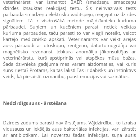
veterinārārsti var izmantot BAER (smadzeņu smadzeņu
dzirdes izsauktās reakcijas) testu. Šis neinvazīvais tests
pārbauda smadzeņu elektrisko vadītspēju, reaģējot uz dzirdes
signāliem. Tā ir visdrošākā metode mājdzīvnieku kurluma
pārbaudei. Suņiem un kucēniem parasti netiek veiktas
kurluma pārbaudes, taču parasti to var viegli noteikt, veicot
kārtējo medicīnisko apskati. Veterinārārsts var veikt ārējās
auss pārbaudi ar otoskopu, rentgenu, datortomogrāfiju vai
magnētisko rezonansi. Jebkura anomālija jākonsultējas ar
veterinārārstu, kurš apstiprinās vai atspēkos mūsu bažas.
Šāda dzīvnieka gadījumā mēs varam aizdomāties, vai kurls
suns riesta? Protams, ka tas lakst! Tas ir dabisks un instinktīvs
veids, kā piesaistīt uzmanību, paust emocijas vai sazināties.
Nedzirdīgs suns - ārstēšana
Dzirdes zudums parasti nav ārstējams. Vājdzirdību, ko izraisa
vidusauss un iekšējās auss bakteriālas infekcijas, var izārstēt
ar antibiotikām. Lai novērstu šādas infekcijas, suņa ausis