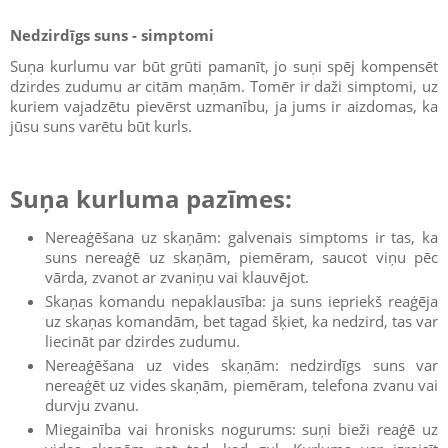
Nedzirdīgs suns - simptomi
Suņa kurlumu var būt grūti pamanīt, jo suņi spēj kompensēt
dzirdes zudumu ar citām maņām. Tomēr ir daži simptomi, uz
kuriem vajadzētu pievērst uzmanību, ja jums ir aizdomas, ka
jūsu suns varētu būt kurls.
Suņa kurluma pazīmes:
Nereaģēšana uz skaņām: galvenais simptoms ir tas, ka
suns nereaģē uz skaņām, piemēram, saucot viņu pēc
vārda, zvanot ar zvaniņu vai klauvējot.
Skaņas komandu nepaklausība: ja suns iepriekš reaģēja
uz skaņas komandām, bet tagad šķiet, ka nedzird, tas var
liecināt par dzirdes zudumu.
Nereaģēšana uz vides skaņām: nedzirdīgs suns var
nereaģēt uz vides skaņām, piemēram, telefona zvanu vai
durvju zvanu.
Miegainība vai hronisks nogurums: suņi bieži reaģē uz