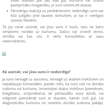
vides skaņām pat tad, kad guļ. Kurlums var izraisīt
pastiprinātu miegainību, jo suni nestimulē skaņas.
Pārmērīga reakcija uz pieskārieniem: nedzirdīgs suns var
kļūt jutīgāks pret taustes stimuliem, jo tas ir vienīgais
saziņas līdzeklis.
Tā jūs varat uzzināt, vai jūsu suns ir kurls, taču ne katrs
simptoms norāda uz kurlumu. Dažus var izraisīt stress,
slimība vai kas cits. Ir vērts konsultēties ar savu
veterinārārstu.
Kā uzzināt, vai jūsu suns ir nedzirdīgs?
Ja suns nereaģē uz saucienu, nereaģē uz skaļiem trokšņiem un
nepakļaujas komandām, pastāv risks, ka suns cieš no dzirdes
zuduma vai kurluma. Izmantojiet skaļus trokšņus (piemēram,
klaigāšanu, svilpināšanu), lai pārbaudītu suņa dzirdi, vai
mēģiniet pamodināt suni ar skaņām, kamēr viņš guļ. Lai
diagnosticētu kurlumu un noteiktu dzirdes zuduma pakāpi,