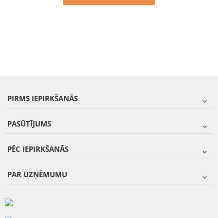
PIRMS IEPIRKŠANĀS
PASŪTĪJUMS
PĒC IEPIRKŠANĀS
PAR UZŅĒMUMU