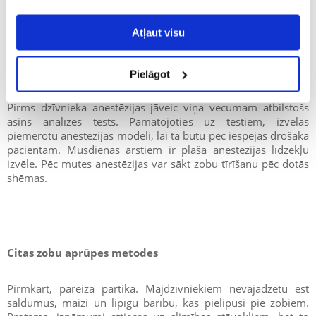
miokardītu, kas var izraisīt nāvi vai, visbiežāk,
neatgriezeniskus sirds muskuļa bojājumus. Pierādīts, ka
periodonta slimības, ko sarežģī baktērijas, izraisa arī
Atļaut visu
bakteriālu pneimoniju, diabētu un mazu svaru. Turklāt
biofilmā esošās baktērijas vai to radītie toksīni var izplatīties
pa visu ķermeni ar asinsrites ceļiem.
Pielāgot
Pirms dzīvnieka anestēzijas jāveic viņa vecumam atbilstošs
asins analīzes tests. Pamatojoties uz testiem, izvēlas
piemērotu anestēzijas modeli, lai tā būtu pēc iespējas drošāka
pacientam. Mūsdienās ārstiem ir plaša anestēzijas līdzekļu
izvēle. Pēc mutes anestēzijas var sākt zobu tīrīšanu pēc dotās
shēmas.
Citas zobu aprūpes metodes
Pirmkārt, pareizā pārtika. Mājdzīvniekiem nevajadzētu ēst
saldumus, maizi un lipīgu barību, kas pielipusi pie zobiem.