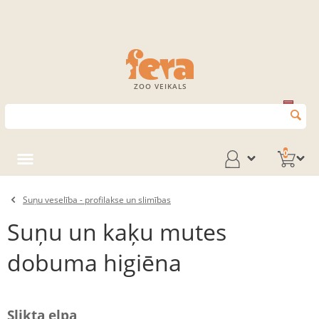
ZOO VEIKALS
0
Suņu veselība - profilakse un slimības
Suņu un kaķu mutes
dobuma higiēna
Slikta elpa