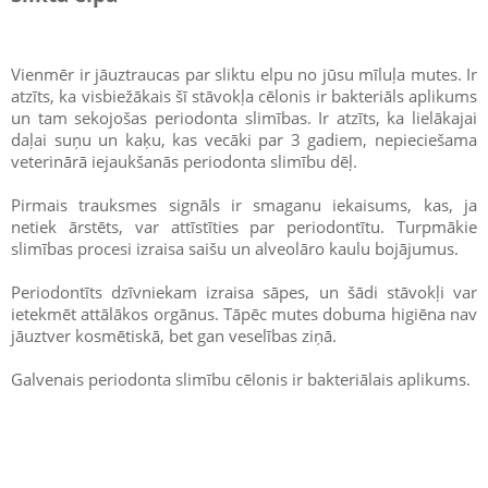
Vienmēr ir jāuztraucas par sliktu elpu no jūsu mīluļa mutes. Ir
atzīts, ka visbiežākais šī stāvokļa cēlonis ir bakteriāls aplikums
un tam sekojošas periodonta slimības. Ir atzīts, ka lielākajai
daļai suņu un kaķu, kas vecāki par 3 gadiem, nepieciešama
veterinārā iejaukšanās periodonta slimību dēļ.
Pirmais trauksmes signāls ir smaganu iekaisums, kas, ja
netiek ārstēts, var attīstīties par periodontītu. Turpmākie
slimības procesi izraisa saišu un alveolāro kaulu bojājumus.
Periodontīts dzīvniekam izraisa sāpes, un šādi stāvokļi var
ietekmēt attālākos orgānus. Tāpēc mutes dobuma higiēna nav
jāuztver kosmētiskā, bet gan veselības ziņā.
Galvenais periodonta slimību cēlonis ir bakteriālais aplikums.