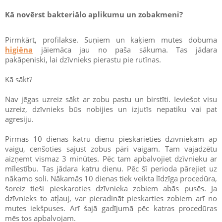
Kā novērst bakteriālo aplikumu un zobakmeni?
Pirmkārt, profilakse. Suņiem un kaķiem mutes dobuma
higiēna
jāiemāca jau no paša sākuma. Tas jādara
pakāpeniski, lai dzīvnieks pierastu pie rutīnas.
Kā sākt?
Nav jēgas uzreiz sākt ar zobu pastu un birstīti. Ieviešot visu
uzreiz, dzīvnieks būs nobijies un izjutīs nepatiku vai pat
agresiju.
Pirmās 10 dienas katru dienu pieskarieties dzīvniekam ap
vaigu, cenšoties sajust zobus pāri vaigam. Tam vajadzētu
aizņemt vismaz 3 minūtes. Pēc tam apbalvojiet dzīvnieku ar
mīlestību. Tas jādara katru dienu. Pēc šī perioda pārejiet uz
nākamo soli. Nākamās 10 dienas tiek veikta līdzīga procedūra,
šoreiz tieši pieskaroties dzīvnieka zobiem abās pusēs. Ja
dzīvnieks to atļauj, var pieradināt pieskarties zobiem arī no
mutes iekšpuses. Arī šajā gadījumā pēc katras procedūras
mēs tos apbalvojam.