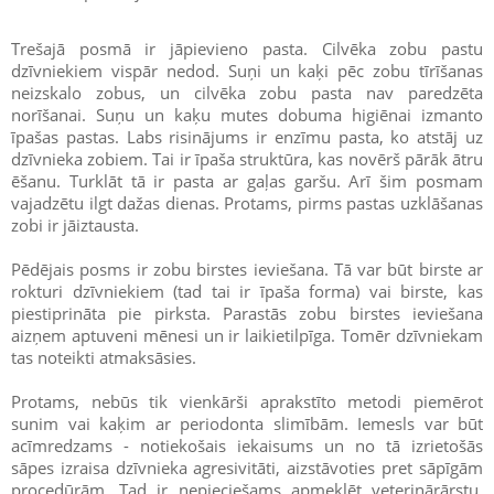
Trešajā posmā ir jāpievieno pasta. Cilvēka zobu pastu
dzīvniekiem vispār nedod. Suņi un kaķi pēc zobu tīrīšanas
neizskalo zobus, un cilvēka zobu pasta nav paredzēta
norīšanai. Suņu un kaķu mutes dobuma higiēnai izmanto
īpašas pastas. Labs risinājums ir enzīmu pasta, ko atstāj uz
dzīvnieka zobiem. Tai ir īpaša struktūra, kas novērš pārāk ātru
ēšanu. Turklāt tā ir pasta ar gaļas garšu. Arī šim posmam
vajadzētu ilgt dažas dienas. Protams, pirms pastas uzklāšanas
zobi ir jāiztausta.
Pēdējais posms ir zobu birstes ieviešana. Tā var būt birste ar
rokturi dzīvniekiem (tad tai ir īpaša forma) vai birste, kas
piestiprināta pie pirksta. Parastās zobu birstes ieviešana
aizņem aptuveni mēnesi un ir laikietilpīga. Tomēr dzīvniekam
tas noteikti atmaksāsies.
Protams, nebūs tik vienkārši aprakstīto metodi piemērot
sunim vai kaķim ar periodonta slimībām. Iemesls var būt
acīmredzams - notiekošais iekaisums un no tā izrietošās
sāpes izraisa dzīvnieka agresivitāti, aizstāvoties pret sāpīgām
procedūrām. Tad ir nepieciešams apmeklēt veterinārārstu,