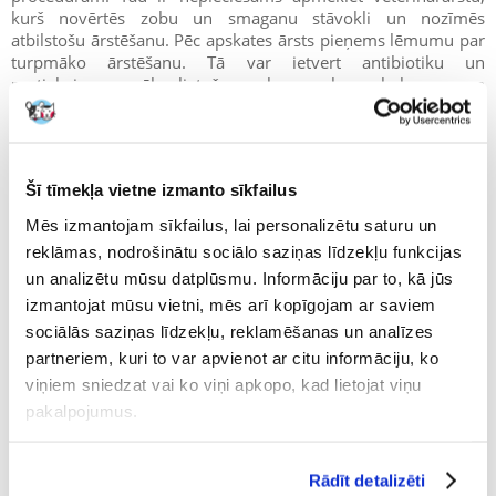
kurš novērtēs zobu un smaganu stāvokli un nozīmēs
atbilstošu ārstēšanu. Pēc apskates ārsts pieņems lēmumu par
turpmāko ārstēšanu. Tā var ietvert antibiotiku un
pretiekaisuma zāļu lietošanu, kam seko zobakmens un
aplikuma noņemšana vai lēmums par mutes tīrīšanu.
Diemžēl bieži gadās, ka pēc zobakmens noņemšanas nākas
noņemt arī dažus zobus, uz kuriem bija tikai aplikums. Tad
Šī tīmekļa vietne izmanto sīkfailus
zem tiem esošie kauli sabruka. Pacientam pēc tam
Mēs izmantojam sīkfailus, lai personalizētu saturu un
nepieciešama turpmāka antibiotiku terapija.
reklāmas, nodrošinātu sociālo saziņas līdzekļu funkcijas
Viens no izplatītākajiem dzīvnieku turētāju argumentiem pret
un analizētu mūsu datplūsmu. Informāciju par to, kā jūs
mutes dobuma higiēnu ir anestēzija. Parasti ārsts dzird, ka
izmantojat mūsu vietni, mēs arī kopīgojam ar saviem
vecākam sunim vai kaķim tas ir liels risks, un ar šiem zobiem
sociālās saziņas līdzekļu, reklamēšanas un analīzes
viņš kaut kā tiek galā. Taču, kā jau iepriekš minēju, periodonta
partneriem, kuri to var apvienot ar citu informāciju, ko
slimības neaprobežojas tikai ar zobiem. Ļaujiet man izlaist šīs
slimības izraisīto hronisko sāpju problēmu. Un tas, ka
viņiem sniedzat vai ko viņi apkopo, kad lietojat viņu
dzīvnieks joprojām neēd pilnīgi neko, nav arguments, ka
pakalpojumus.
nekas tam nekaitēs.
Ir pierādīts, ka zobu aplikumu veidojošās baktērijas veicina
Rādīt detalizēti