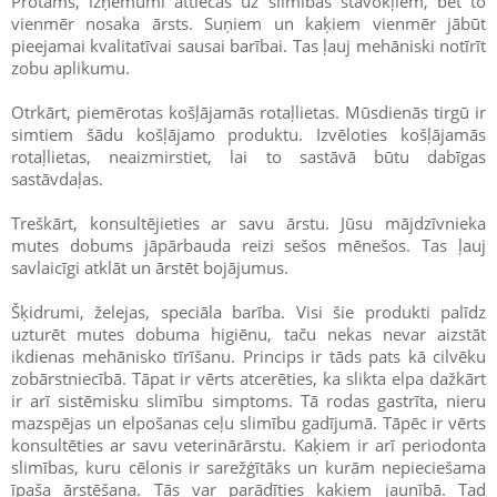
Protams, izņēmumi attiecas uz slimības stāvokļiem, bet to
vienmēr nosaka ārsts. Suņiem un kaķiem vienmēr jābūt
pieejamai kvalitatīvai sausai barībai. Tas ļauj mehāniski notīrīt
zobu aplikumu.
Otrkārt, piemērotas košļājamās rotaļlietas. Mūsdienās tirgū ir
simtiem šādu košļājamo produktu. Izvēloties košļājamās
rotaļlietas, neaizmirstiet, lai to sastāvā būtu dabīgas
sastāvdaļas.
Treškārt, konsultējieties ar savu ārstu. Jūsu mājdzīvnieka
mutes dobums jāpārbauda reizi sešos mēnešos. Tas ļauj
savlaicīgi atklāt un ārstēt bojājumus.
Šķidrumi, želejas, speciāla barība. Visi šie produkti palīdz
uzturēt mutes dobuma higiēnu, taču nekas nevar aizstāt
ikdienas mehānisko tīrīšanu. Princips ir tāds pats kā cilvēku
zobārstniecībā. Tāpat ir vērts atcerēties, ka slikta elpa dažkārt
ir arī sistēmisku slimību simptoms. Tā rodas gastrīta, nieru
mazspējas un elpošanas ceļu slimību gadījumā. Tāpēc ir vērts
konsultēties ar savu veterinārārstu. Kaķiem ir arī periodonta
slimības, kuru cēlonis ir sarežģītāks un kurām nepieciešama
īpaša ārstēšana. Tās var parādīties kaķiem jaunībā. Tad